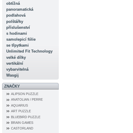
obtížná
panoramatická
podlahová
polštářky
příslušenství
s hodinami
samolepicí fólie
se třpytkami
Unlimited Fit Technology
velké dílky
vertikální
vybarvitelná
Wasgij
ZNAČKY
ALIPSON PUZZLE
ANATOLIAN / PERRE
AQUARIUS
ART PUZZLE
BLUEBIRD PUZZLE
BRAIN GAMES
CASTORLAND