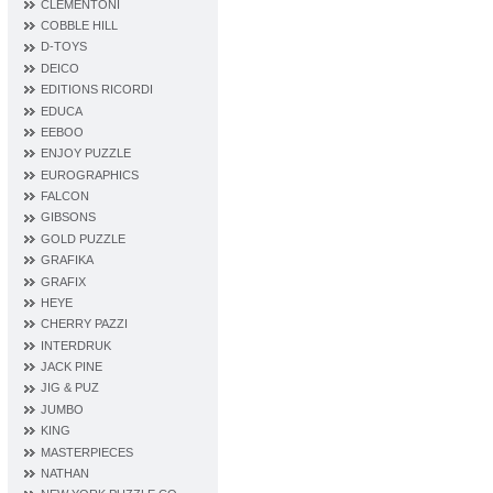
CLEMENTONI
COBBLE HILL
D‐TOYS
DEICO
EDITIONS RICORDI
EDUCA
EEBOO
ENJOY PUZZLE
EUROGRAPHICS
FALCON
GIBSONS
GOLD PUZZLE
GRAFIKA
GRAFIX
HEYE
CHERRY PAZZI
INTERDRUK
JACK PINE
JIG & PUZ
JUMBO
KING
MASTERPIECES
NATHAN