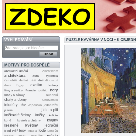
VYHLEDÁVÁNÍ
PUZZLE KAVÁRNA V NOCI + K OBJED
MOTIVY PRO DOSPĚLÉ
abstraktní umění
Amsterdam
architektura
auta
cyklistika
černobílé
delfíni
déšť
děti
dinosauři
exotika
draci
Egypt
fantasy
hory
filmy a seriály
Francie
gothic
hrady a zámky
hudební
chaty a domy
Chorvatsko
interiéry
Itálie
Japonsko
jednorožci
jídlo a pití
jezera
kočkovité šelmy
kočky
koláže
krajiny
koně
kostely a chrámy
kreslené
květiny
legrační
lesy
lodě
lesní zvěř
letadla
Londýn
města
majáky
mapy
medvědi