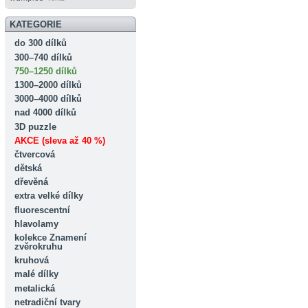
KATEGORIE
do 300 dílků
300–740 dílků
750–1250 dílků
1300–2000 dílků
3000–4000 dílků
nad 4000 dílků
3D puzzle
AKCE (sleva až 40 %)
čtvercová
dětská
dřevěná
extra velké dílky
fluorescentní
hlavolamy
kolekce Znamení
zvěrokruhu
kruhová
malé dílky
metalická
netradiční tvary