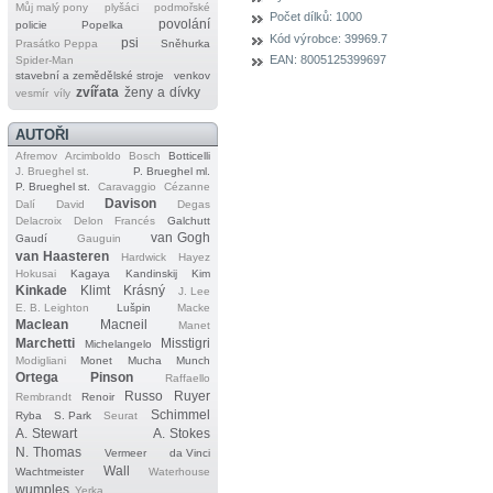
Můj malý pony
plyšáci
podmořské
Počet dílků:
1000
povolání
policie
Popelka
Kód výrobce:
39969.7
psi
Prasátko Peppa
Sněhurka
EAN:
8005125399697
Spider‐Man
stavební a zemědělské stroje
venkov
zvířata
ženy a dívky
vesmír
víly
AUTOŘI
Afremov
Arcimboldo
Bosch
Botticelli
J. Brueghel st.
P. Brueghel ml.
P. Brueghel st.
Caravaggio
Cézanne
Davison
Dalí
David
Degas
Delacroix
Delon
Francés
Galchutt
van Gogh
Gaudí
Gauguin
van Haasteren
Hardwick
Hayez
Hokusai
Kagaya
Kandinskij
Kim
Kinkade
Klimt
Krásný
J. Lee
E. B. Leighton
Lušpin
Macke
Maclean
Macneil
Manet
Marchetti
Misstigri
Michelangelo
Modigliani
Monet
Mucha
Munch
Ortega
Pinson
Raffaello
Russo
Ruyer
Rembrandt
Renoir
Schimmel
Ryba
S. Park
Seurat
A. Stewart
A. Stokes
N. Thomas
Vermeer
da Vinci
Wall
Wachtmeister
Waterhouse
wumples
Yerka