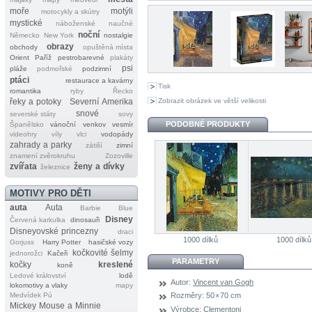
moře
motýli
motocykly a skútry
mystické
náboženské
naučné
noční
Německo
New York
nostalgie
obrazy
obchody
opuštěná místa
Orient
Paříž
pestrobarevné
plakáty
psi
pláže
podmořské
podzimní
ptáci
restaurace a kavárny
Tisk
romantika
ryby
Řecko
Zobrazit obrázek ve větší velikosti
řeky a potoky
Severní Amerika
snové
severské státy
sovy
PODOBNÉ PRODUKTY
Španělsko
vánoční
venkov
vesmír
videohry
víly
vlci
vodopády
zahrady a parky
zátiší
zimní
znamení zvěrokruhu
Zozoville
zvířata
ženy a dívky
železnice
MOTIVY PRO DĚTI
auta
Auta
Barbie
Blue
Disney
Červená karkulka
dinosauři
Disneyovské princezny
draci
1000 dílků
1000 dílků
Gorjuss
Harry Potter
hasičské vozy
kočkovité šelmy
jednorožci
Kačeři
PARAMETRY
kočky
kreslené
koně
Ledové království
lodě
Autor:
Vincent van Gogh
lokomotivy a vlaky
mapy
Medvídek Pú
Rozměry:
50 × 70 cm
Mickey Mouse a Minnie
Výrobce:
Clementoni