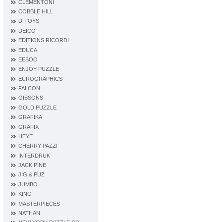
CLEMENTONI
COBBLE HILL
D‐TOYS
DEICO
EDITIONS RICORDI
EDUCA
EEBOO
ENJOY PUZZLE
EUROGRAPHICS
FALCON
GIBSONS
GOLD PUZZLE
GRAFIKA
GRAFIX
HEYE
CHERRY PAZZI
INTERDRUK
JACK PINE
JIG & PUZ
JUMBO
KING
MASTERPIECES
NATHAN