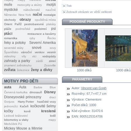
moře
motýli
motocykly a skútry
Tisk
mystické
náboženské
naučné
Zobrazit obrázek ve větší velikosti
noční
Německo
New York
nostalgie
obrazy
obchody
opuštěná místa
PODOBNÉ PRODUKTY
Orient
Paříž
pestrobarevné
plakáty
psi
pláže
podmořské
podzimní
ptáci
restaurace a kavárny
romantika
ryby
Řecko
řeky a potoky
Severní Amerika
snové
severské státy
sovy
Španělsko
vánoční
venkov
vesmír
videohry
víly
vlci
vodopády
zahrady a parky
zátiší
zimní
znamení zvěrokruhu
Zozoville
zvířata
ženy a dívky
železnice
1000 dílků
1000 dílků
PARAMETRY
MOTIVY PRO DĚTI
auta
Auta
Barbie
Blue
Autor:
Vincent van Gogh
Disney
Červená karkulka
dinosauři
Rozměry:
67,7 × 47,7 cm
Disneyovské princezny
draci
Výrobce:
Clementoni
Gorjuss
Harry Potter
hasičské vozy
Počet dílků:
1000
kočkovité šelmy
jednorožci
Kačeři
Kód výrobce:
31470.6
kočky
kreslené
koně
Ledové království
lodě
EAN:
8005125314706
lokomotivy a vlaky
mapy
Medvídek Pú
Mickey Mouse a Minnie