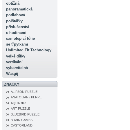
obtížná
panoramatická
podlahová
polštářky
příslušenství
s hodinami
samolepicí fólie
se třpytkami
Unlimited Fit Technology
velké dílky
vertikální
vybarvitelná
Wasgij
ZNAČKY
ALIPSON PUZZLE
ANATOLIAN / PERRE
AQUARIUS
ART PUZZLE
BLUEBIRD PUZZLE
BRAIN GAMES
CASTORLAND