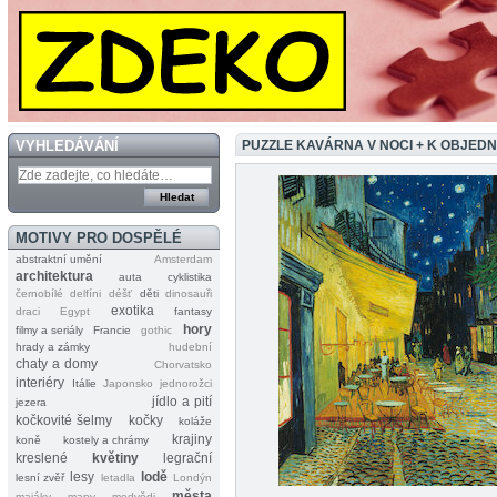
VYHLEDÁVÁNÍ
PUZZLE KAVÁRNA V NOCI + K OBJED
MOTIVY PRO DOSPĚLÉ
abstraktní umění
Amsterdam
architektura
auta
cyklistika
černobílé
delfíni
déšť
děti
dinosauři
exotika
draci
Egypt
fantasy
hory
filmy a seriály
Francie
gothic
hrady a zámky
hudební
chaty a domy
Chorvatsko
interiéry
Itálie
Japonsko
jednorožci
jídlo a pití
jezera
kočkovité šelmy
kočky
koláže
krajiny
koně
kostely a chrámy
kreslené
květiny
legrační
lesy
lodě
lesní zvěř
letadla
Londýn
města
majáky
mapy
medvědi