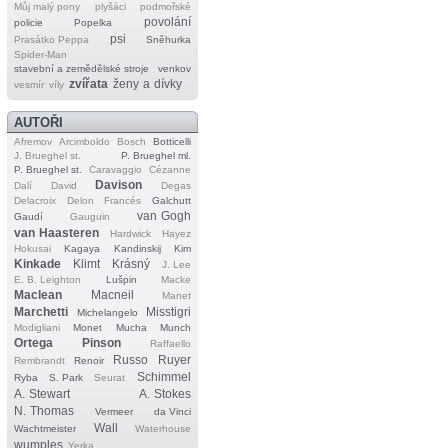
Můj malý pony
plyšáci
podmořské
povolání
policie
Popelka
psi
Prasátko Peppa
Sněhurka
Spider‐Man
stavební a zemědělské stroje
venkov
zvířata
ženy a dívky
vesmír
víly
AUTOŘI
Afremov
Arcimboldo
Bosch
Botticelli
J. Brueghel st.
P. Brueghel ml.
P. Brueghel st.
Caravaggio
Cézanne
Davison
Dalí
David
Degas
Delacroix
Delon
Francés
Galchutt
van Gogh
Gaudí
Gauguin
van Haasteren
Hardwick
Hayez
Hokusai
Kagaya
Kandinskij
Kim
Kinkade
Klimt
Krásný
J. Lee
E. B. Leighton
Lušpin
Macke
Maclean
Macneil
Manet
Marchetti
Misstigri
Michelangelo
Modigliani
Monet
Mucha
Munch
Ortega
Pinson
Raffaello
Russo
Ruyer
Rembrandt
Renoir
Schimmel
Ryba
S. Park
Seurat
A. Stewart
A. Stokes
N. Thomas
Vermeer
da Vinci
Wall
Wachtmeister
Waterhouse
wumples
Yerka