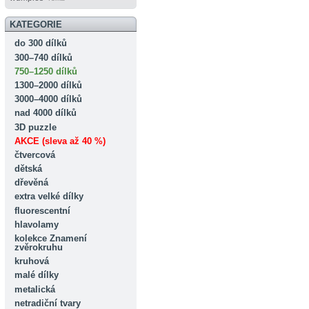
KATEGORIE
do 300 dílků
300–740 dílků
750–1250 dílků
1300–2000 dílků
3000–4000 dílků
nad 4000 dílků
3D puzzle
AKCE (sleva až 40 %)
čtvercová
dětská
dřevěná
extra velké dílky
fluorescentní
hlavolamy
kolekce Znamení
zvěrokruhu
kruhová
malé dílky
metalická
netradiční tvary