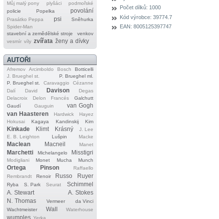
Můj malý pony
plyšáci
podmořské
Počet dílků:
1000
povolání
policie
Popelka
Kód výrobce:
39774.7
psi
Prasátko Peppa
Sněhurka
EAN:
8005125397747
Spider‐Man
stavební a zemědělské stroje
venkov
zvířata
ženy a dívky
vesmír
víly
AUTOŘI
Afremov
Arcimboldo
Bosch
Botticelli
J. Brueghel st.
P. Brueghel ml.
P. Brueghel st.
Caravaggio
Cézanne
Davison
Dalí
David
Degas
Delacroix
Delon
Francés
Galchutt
van Gogh
Gaudí
Gauguin
van Haasteren
Hardwick
Hayez
Hokusai
Kagaya
Kandinskij
Kim
Kinkade
Klimt
Krásný
J. Lee
E. B. Leighton
Lušpin
Macke
Maclean
Macneil
Manet
Marchetti
Misstigri
Michelangelo
Modigliani
Monet
Mucha
Munch
Ortega
Pinson
Raffaello
Russo
Ruyer
Rembrandt
Renoir
Schimmel
Ryba
S. Park
Seurat
A. Stewart
A. Stokes
N. Thomas
Vermeer
da Vinci
Wall
Wachtmeister
Waterhouse
wumples
Yerka