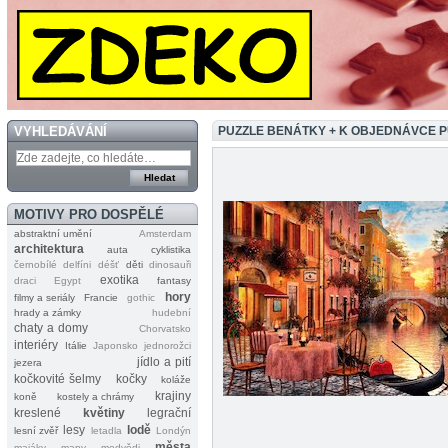
VYHLEDÁVÁNÍ
PUZZLE BENÁTKY + K OBJEDNÁVCE 
MOTIVY PRO DOSPĚLÉ
abstraktní umění
Amsterdam
architektura
auta
cyklistika
černobílé
delfíni
déšť
děti
dinosauři
exotika
draci
Egypt
fantasy
hory
filmy a seriály
Francie
gothic
hrady a zámky
hudební
chaty a domy
Chorvatsko
interiéry
Itálie
Japonsko
jednorožci
jídlo a pití
jezera
kočkovité šelmy
kočky
koláže
krajiny
koně
kostely a chrámy
kreslené
květiny
legrační
lesy
lodě
lesní zvěř
letadla
Londýn
města
majáky
mapy
medvědi