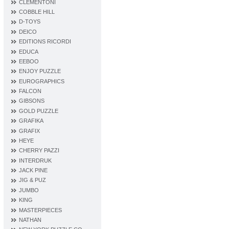
CLEMENTONI
COBBLE HILL
D‐TOYS
DEICO
EDITIONS RICORDI
EDUCA
EEBOO
ENJOY PUZZLE
EUROGRAPHICS
FALCON
GIBSONS
GOLD PUZZLE
GRAFIKA
GRAFIX
HEYE
CHERRY PAZZI
INTERDRUK
JACK PINE
JIG & PUZ
JUMBO
KING
MASTERPIECES
NATHAN