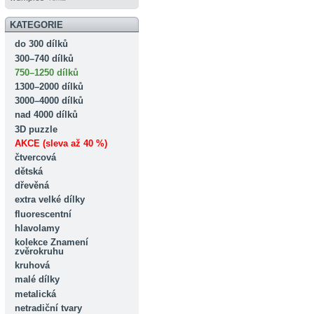
KATEGORIE
do 300 dílků
300–740 dílků
750–1250 dílků
1300–2000 dílků
3000–4000 dílků
nad 4000 dílků
3D puzzle
AKCE (sleva až 40 %)
čtvercová
dětská
dřevěná
extra velké dílky
fluorescentní
hlavolamy
kolekce Znamení
zvěrokruhu
kruhová
malé dílky
metalická
netradiční tvary