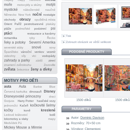
moře
motýli
motocykly a skútry
mystické
náboženské
naučné
noční
Německo
New York
nostalgie
obrazy
obchody
opuštěná místa
Orient
Paříž
pestrobarevné
plakáty
psi
pláže
podmořské
podzimní
ptáci
restaurace a kavárny
Tisk
romantika
ryby
Řecko
Zobrazit obrázek ve větší velikosti
řeky a potoky
Severní Amerika
snové
severské státy
sovy
PODOBNÉ PRODUKTY
Španělsko
vánoční
venkov
vesmír
videohry
víly
vlci
vodopády
zahrady a parky
zátiší
zimní
znamení zvěrokruhu
Zozoville
zvířata
ženy a dívky
železnice
MOTIVY PRO DĚTI
auta
Auta
Barbie
Blue
Disney
Červená karkulka
dinosauři
Disneyovské princezny
draci
1500 dílků
1500 dílků
Gorjuss
Harry Potter
hasičské vozy
kočkovité šelmy
jednorožci
Kačeři
PARAMETRY
kočky
kreslené
koně
Ledové království
lodě
Autor:
Dominic Davison
lokomotivy a vlaky
mapy
Medvídek Pú
Rozměry:
70 × 50 cm
Mickey Mouse a Minnie
Výrobce:
Clementoni