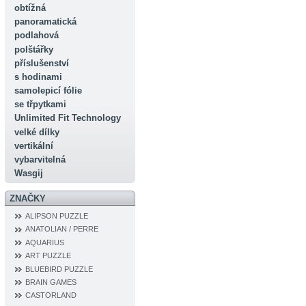
obtížná
panoramatická
podlahová
polštářky
příslušenství
s hodinami
samolepicí fólie
se třpytkami
Unlimited Fit Technology
velké dílky
vertikální
vybarvitelná
Wasgij
ZNAČKY
ALIPSON PUZZLE
ANATOLIAN / PERRE
AQUARIUS
ART PUZZLE
BLUEBIRD PUZZLE
BRAIN GAMES
CASTORLAND