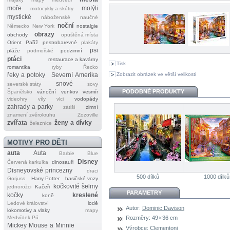
moře
motýli
motocykly a skútry
mystické
náboženské
naučné
noční
Německo
New York
nostalgie
obrazy
obchody
opuštěná místa
Orient
Paříž
pestrobarevné
plakáty
psi
pláže
podmořské
podzimní
ptáci
restaurace a kavárny
Tisk
romantika
ryby
Řecko
Zobrazit obrázek ve větší velikosti
řeky a potoky
Severní Amerika
snové
severské státy
sovy
PODOBNÉ PRODUKTY
Španělsko
vánoční
venkov
vesmír
videohry
víly
vlci
vodopády
zahrady a parky
zátiší
zimní
znamení zvěrokruhu
Zozoville
zvířata
ženy a dívky
železnice
MOTIVY PRO DĚTI
auta
Auta
Barbie
Blue
Disney
Červená karkulka
dinosauři
Disneyovské princezny
draci
500 dílků
1000 dílků
Gorjuss
Harry Potter
hasičské vozy
kočkovité šelmy
jednorožci
Kačeři
PARAMETRY
kočky
kreslené
koně
Ledové království
lodě
Autor:
Dominic Davison
lokomotivy a vlaky
mapy
Medvídek Pú
Rozměry:
49 × 36 cm
Mickey Mouse a Minnie
Výrobce:
Clementoni