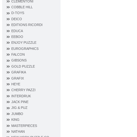
CLEMENTONI
COBBLE HILL
D‐TOYS
DEICO
EDITIONS RICORDI
EDUCA
EEBOO
ENJOY PUZZLE
EUROGRAPHICS
FALCON
GIBSONS
GOLD PUZZLE
GRAFIKA
GRAFIX
HEYE
CHERRY PAZZI
INTERDRUK
JACK PINE
JIG & PUZ
JUMBO
KING
MASTERPIECES
NATHAN