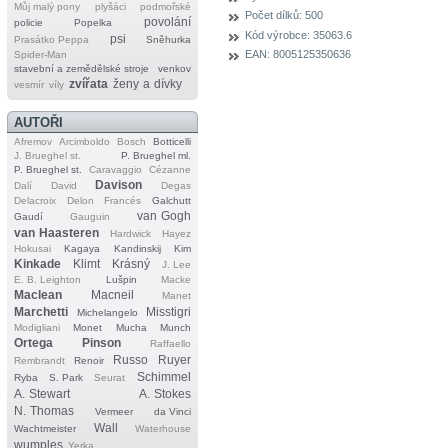
Můj malý pony
plyšáci
podmořské
Počet dílků:
500
povolání
policie
Popelka
Kód výrobce:
35063.6
psi
Prasátko Peppa
Sněhurka
EAN:
8005125350636
Spider‐Man
stavební a zemědělské stroje
venkov
zvířata
ženy a dívky
vesmír
víly
AUTOŘI
Afremov
Arcimboldo
Bosch
Botticelli
J. Brueghel st.
P. Brueghel ml.
P. Brueghel st.
Caravaggio
Cézanne
Davison
Dalí
David
Degas
Delacroix
Delon
Francés
Galchutt
van Gogh
Gaudí
Gauguin
van Haasteren
Hardwick
Hayez
Hokusai
Kagaya
Kandinskij
Kim
Kinkade
Klimt
Krásný
J. Lee
E. B. Leighton
Lušpin
Macke
Maclean
Macneil
Manet
Marchetti
Misstigri
Michelangelo
Modigliani
Monet
Mucha
Munch
Ortega
Pinson
Raffaello
Russo
Ruyer
Rembrandt
Renoir
Schimmel
Ryba
S. Park
Seurat
A. Stewart
A. Stokes
N. Thomas
Vermeer
da Vinci
Wall
Wachtmeister
Waterhouse
wumples
Yerka