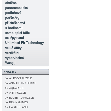
obtížná
panoramatická
podlahová
polštářky
příslušenství
s hodinami
samolepicí fólie
se třpytkami
Unlimited Fit Technology
velké dílky
vertikální
vybarvitelná
Wasgij
ZNAČKY
ALIPSON PUZZLE
ANATOLIAN / PERRE
AQUARIUS
ART PUZZLE
BLUEBIRD PUZZLE
BRAIN GAMES
CASTORLAND