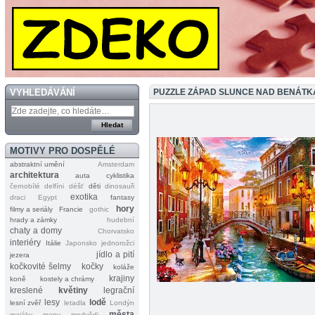
VYHLEDÁVÁNÍ
PUZZLE ZÁPAD SLUNCE NAD BENÁTK
MOTIVY PRO DOSPĚLÉ
abstraktní umění
Amsterdam
architektura
auta
cyklistika
černobílé
delfíni
déšť
děti
dinosauři
exotika
draci
Egypt
fantasy
hory
filmy a seriály
Francie
gothic
hrady a zámky
hudební
chaty a domy
Chorvatsko
interiéry
Itálie
Japonsko
jednorožci
jídlo a pití
jezera
kočkovité šelmy
kočky
koláže
krajiny
koně
kostely a chrámy
kreslené
květiny
legrační
lesy
lodě
lesní zvěř
letadla
Londýn
města
majáky
mapy
medvědi