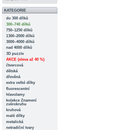
KATEGORIE
do 300 dílků
300–740 dílků
750–1250 dílků
1300–2000 dílků
3000–4000 dílků
nad 4000 dílků
3D puzzle
AKCE (sleva až 40 %)
čtvercová
dětská
dřevěná
extra velké dílky
fluorescentní
hlavolamy
kolekce Znamení
zvěrokruhu
kruhová
malé dílky
metalická
netradiční tvary