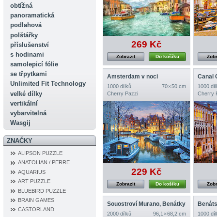
obtížná
panoramatická
podlahová
polštářky
269 Kč
příslušenství
s hodinami
Zobrazit
Do košíku
Zobr
samolepicí fólie
se třpytkami
Amsterdam v noci
Canal 
Unlimited Fit Technology
1000 dílků
70 × 50 cm
1000 díl
velké dílky
Cherry Pazzi
Cherry 
vertikální
vybarvitelná
Wasgij
ZNAČKY
ALIPSON PUZZLE
ANATOLIAN / PERRE
229 Kč
AQUARIUS
ART PUZZLE
Zobrazit
Do košíku
Zobr
BLUEBIRD PUZZLE
BRAIN GAMES
Souostroví Murano, Benátky
Benáts
CASTORLAND
2000 dílků
96,1 × 68,2 cm
1000 díl