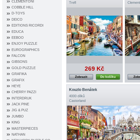
CLEMENTONI
Trefl
Clement
COBBLE HILL
D‐TOYS
DEICO
EDITIONS RICORDI
EDUCA
EEBOO
ENJOY PUZZLE
EUROGRAPHICS
FALCON
GIBSONS
269 Kč
GOLD PUZZLE
GRAFIKA
Zobrazit
Do košíku
Zobr
GRAFIX
HEYE
Kouzlo Benátek
CHERRY PAZZI
4000 dílků
INTERDRUK
Castorland
JACK PINE
JIG & PUZ
JUMBO
KING
MASTERPIECES
NATHAN