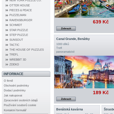
NEW YORK PUZZLE CO.
OTTER HOUSE
PIECES & PEACE
PUZZELMAN
RAVENSBURGER
639 Kč
SCHMIDT
Zobrazit
STAR PUZZLE
STEP PUZZLE
Canal Grande, Benátky
SUNSOUT
1000 dílků
TACTIC
Trefl
THE HOUSE OF PUZZLES
panoramatické
TREFL
WREBBIT 3D
ZDEKO
INFORMACE
O firmě
Obchodní podmínky
Dodací podmínky
189 Kč
Jak nakupovat
Zobrazit
Zpracování osobních údajů
Používání souborů cookie
Benátská kavárna
Štrasb
Kontaktní formulář