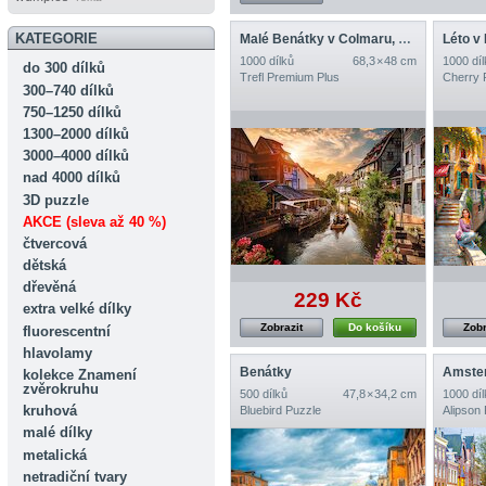
KATEGORIE
Malé Benátky v Colmaru, Francie
Léto v
1000 dílků
68,3 × 48 cm
1000 díl
do 300 dílků
Trefl Premium Plus
Cherry 
300–740 dílků
750–1250 dílků
1300–2000 dílků
3000–4000 dílků
nad 4000 dílků
3D puzzle
AKCE (sleva až 40 %)
čtvercová
dětská
dřevěná
229 Kč
extra velké dílky
Zobrazit
Do košíku
Zobr
fluorescentní
hlavolamy
Benátky
Amste
kolekce Znamení
zvěrokruhu
500 dílků
47,8 × 34,2 cm
1000 díl
kruhová
Bluebird Puzzle
Alipson
malé dílky
metalická
netradiční tvary