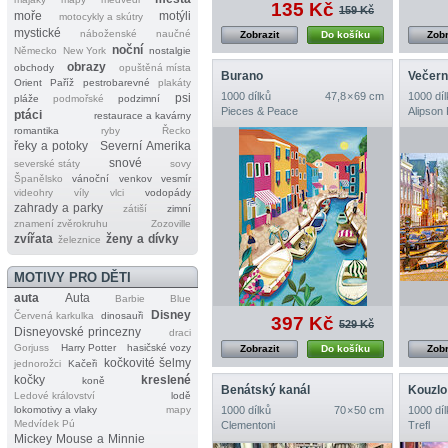
135 Kč
159 Kč
moře
motýli
motocykly a skútry
mystické
náboženské
naučné
Zobrazit
Do košíku
Zobr
noční
Německo
New York
nostalgie
obrazy
obchody
opuštěná místa
Burano
Večer
Orient
Paříž
pestrobarevné
plakáty
1000 dílků
47,8 × 69 cm
1000 díl
psi
pláže
podmořské
podzimní
Pieces & Peace
Alipson
ptáci
restaurace a kavárny
romantika
ryby
Řecko
řeky a potoky
Severní Amerika
snové
severské státy
sovy
Španělsko
vánoční
venkov
vesmír
videohry
víly
vlci
vodopády
zahrady a parky
zátiší
zimní
znamení zvěrokruhu
Zozoville
zvířata
ženy a dívky
železnice
MOTIVY PRO DĚTI
auta
Auta
Barbie
Blue
Disney
Červená karkulka
dinosauři
397 Kč
529 Kč
Disneyovské princezny
draci
Gorjuss
Harry Potter
hasičské vozy
Zobrazit
Do košíku
Zobr
kočkovité šelmy
jednorožci
Kačeři
kočky
kreslené
koně
Benátský kanál
Kouzlo
Ledové království
lodě
lokomotivy a vlaky
mapy
1000 dílků
70 × 50 cm
1000 díl
Medvídek Pú
Clementoni
Trefl
Mickey Mouse a Minnie