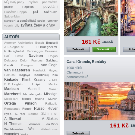
Můj malý pony
plyšáci
podmořské
povolání
policie
Popelka
psi
Prasátko Peppa
Sněhurka
Spider‐Man
stavební a zemědělské stroje
venkov
zvířata
ženy a dívky
vesmír
víly
AUTOŘI
161 Kč
189 Kč
Afremov
Arcimboldo
Bosch
Botticelli
J. Brueghel st.
P. Brueghel ml.
Zobrazit
Do košíku
Zobr
P. Brueghel st.
Caravaggio
Cézanne
Davison
Dalí
David
Degas
Delacroix
Delon
Francés
Galchutt
Canal Grande, Benátky
van Gogh
Gaudí
Gauguin
1000 dílků
van Haasteren
Hardwick
Hayez
Clementoni
Hokusai
Kagaya
Kandinskij
Kim
panoramatické
Kinkade
Klimt
Krásný
J. Lee
E. B. Leighton
Lušpin
Macke
Maclean
Macneil
Manet
Marchetti
Misstigri
Michelangelo
Modigliani
Monet
Mucha
Munch
Ortega
Pinson
Raffaello
Russo
Ruyer
Rembrandt
Renoir
Schimmel
Ryba
S. Park
Seurat
A. Stewart
A. Stokes
N. Thomas
Vermeer
da Vinci
161 Kč
18
Wall
Wachtmeister
Waterhouse
Zobrazit
wumples
Yerka