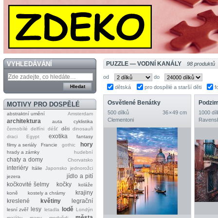
VYHLEDÁVÁNÍ
PUZZLE — VODNÍ KANÁLY
98 produktů
od
do
dětská
pro dospělé a starší děti
f
Osvětlené Benátky
Podzim
MOTIVY PRO DOSPĚLÉ
500 dílků
36 × 49 cm
1000 díl
abstraktní umění
Amsterdam
Clementoni
Ravens
architektura
auta
cyklistika
černobílé
delfíni
déšť
děti
dinosauři
exotika
draci
Egypt
fantasy
hory
filmy a seriály
Francie
gothic
hrady a zámky
hudební
chaty a domy
Chorvatsko
interiéry
Itálie
Japonsko
jednorožci
jídlo a pití
jezera
kočkovité šelmy
kočky
koláže
krajiny
koně
kostely a chrámy
kreslené
květiny
legrační
lesy
lodě
lesní zvěř
letadla
Londýn
města
majáky
mapy
medvědi