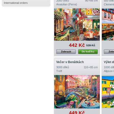
2000 dílků
96 × 66 cm
500 dílk
International orders
Anatolian (Perre)
Clement
442 Kč
539 Kč
Zobrazit
Do košíku
Zobr
Večer v Benátkách
Výlet d
3000 dílků
116 × 85 cm
1000 díl
Trefl
Alipson
449 Kč