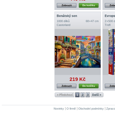
Zobrazit
Do košíku
Zobr
Benátský sen
Evrop
1000 dílků
68 × 47 cm
2 × 500 
Castorland
Trefl
219 Kč
Zobrazit
Do košíku
Zobr
« Předchozí
1
2
3
Další »
Novinky
O firmě
Obchodní podmínky
Zpraco