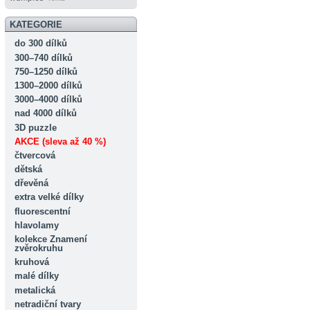
KATEGORIE
do 300 dílků
300–740 dílků
750–1250 dílků
1300–2000 dílků
3000–4000 dílků
nad 4000 dílků
3D puzzle
AKCE (sleva až 40 %)
čtvercová
dětská
dřevěná
extra velké dílky
fluorescentní
hlavolamy
kolekce Znamení
zvěrokruhu
kruhová
malé dílky
metalická
netradiční tvary