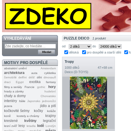
VYHLEDÁVÁNÍ
PUZZLE DEICO
1 produkt
od
do
dětská
pro dospělé a starší děti
f
Tropy
MOTIVY PRO DOSPĚLÉ
1000 dílků
47 × 68 cm
abstraktní umění
Amsterdam
Deico (D‐TOYS)
architektura
auta
cyklistika
černobílé
delfíni
déšť
děti
dinosauři
exotika
draci
Egypt
fantasy
hory
filmy a seriály
Francie
gothic
hrady a zámky
hudební
chaty a domy
Chorvatsko
interiéry
Itálie
Japonsko
jednorožci
jídlo a pití
jezera
kočkovité šelmy
kočky
koláže
krajiny
koně
kostely a chrámy
kreslené
květiny
legrační
lesy
lodě
lesní zvěř
letadla
Londýn
města
majáky
mapy
medvědi