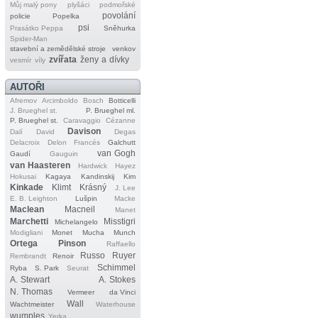
Můj malý pony
plyšáci
podmořské
povolání
policie
Popelka
psi
Prasátko Peppa
Sněhurka
Spider‐Man
stavební a zemědělské stroje
venkov
zvířata
ženy a dívky
vesmír
víly
AUTOŘI
Afremov
Arcimboldo
Bosch
Botticelli
J. Brueghel st.
P. Brueghel ml.
P. Brueghel st.
Caravaggio
Cézanne
Davison
Dalí
David
Degas
Delacroix
Delon
Francés
Galchutt
van Gogh
Gaudí
Gauguin
van Haasteren
Hardwick
Hayez
Hokusai
Kagaya
Kandinskij
Kim
Kinkade
Klimt
Krásný
J. Lee
E. B. Leighton
Lušpin
Macke
Maclean
Macneil
Manet
Marchetti
Misstigri
Michelangelo
Modigliani
Monet
Mucha
Munch
Ortega
Pinson
Raffaello
Russo
Ruyer
Rembrandt
Renoir
Schimmel
Ryba
S. Park
Seurat
A. Stewart
A. Stokes
N. Thomas
Vermeer
da Vinci
Wall
Wachtmeister
Waterhouse
wumples
Yerka