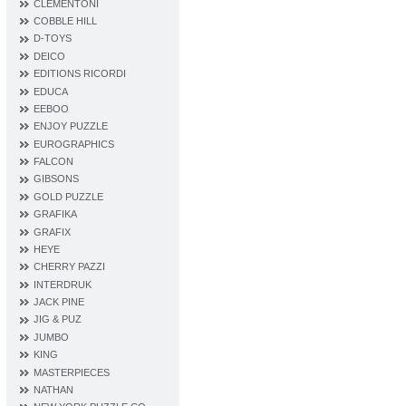
CLEMENTONI
COBBLE HILL
D‐TOYS
DEICO
EDITIONS RICORDI
EDUCA
EEBOO
ENJOY PUZZLE
EUROGRAPHICS
FALCON
GIBSONS
GOLD PUZZLE
GRAFIKA
GRAFIX
HEYE
CHERRY PAZZI
INTERDRUK
JACK PINE
JIG & PUZ
JUMBO
KING
MASTERPIECES
NATHAN