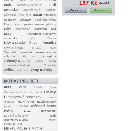
167 Kč
279 Kč
moře
motýli
motocykly a skútry
mystické
náboženské
naučné
Zobrazit
Do košíku
noční
Německo
New York
nostalgie
obrazy
obchody
opuštěná místa
Orient
Paříž
pestrobarevné
plakáty
psi
pláže
podmořské
podzimní
ptáci
restaurace a kavárny
romantika
ryby
Řecko
řeky a potoky
Severní Amerika
snové
severské státy
sovy
Španělsko
vánoční
venkov
vesmír
videohry
víly
vlci
vodopády
zahrady a parky
zátiší
zimní
znamení zvěrokruhu
Zozoville
zvířata
ženy a dívky
železnice
MOTIVY PRO DĚTI
auta
Auta
Barbie
Blue
Disney
Červená karkulka
dinosauři
Disneyovské princezny
draci
Gorjuss
Harry Potter
hasičské vozy
kočkovité šelmy
jednorožci
Kačeři
kočky
kreslené
koně
Ledové království
lodě
lokomotivy a vlaky
mapy
Medvídek Pú
Mickey Mouse a Minnie