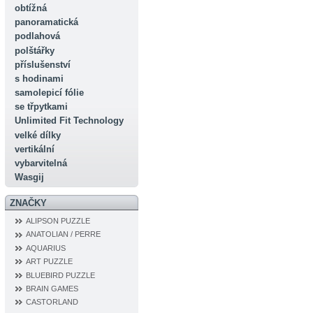
obtížná
panoramatická
podlahová
polštářky
příslušenství
s hodinami
samolepicí fólie
se třpytkami
Unlimited Fit Technology
velké dílky
vertikální
vybarvitelná
Wasgij
ZNAČKY
ALIPSON PUZZLE
ANATOLIAN / PERRE
AQUARIUS
ART PUZZLE
BLUEBIRD PUZZLE
BRAIN GAMES
CASTORLAND