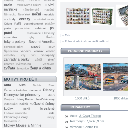
moře
motýli
motocykly a skútry
mystické
náboženské
naučné
noční
Německo
New York
nostalgie
obrazy
obchody
opuštěná místa
Orient
Paříž
pestrobarevné
plakáty
psi
pláže
podmořské
podzimní
ptáci
restaurace a kavárny
Tisk
romantika
ryby
Řecko
Zobrazit obrázek ve větší velikosti
řeky a potoky
Severní Amerika
snové
severské státy
sovy
PODOBNÉ PRODUKTY
Španělsko
vánoční
venkov
vesmír
videohry
víly
vlci
vodopády
zahrady a parky
zátiší
zimní
znamení zvěrokruhu
Zozoville
zvířata
ženy a dívky
železnice
MOTIVY PRO DĚTI
auta
Auta
Barbie
Blue
Disney
Červená karkulka
dinosauři
Disneyovské princezny
draci
1000 dílků
1000 dílků
Gorjuss
Harry Potter
hasičské vozy
kočkovité šelmy
jednorožci
Kačeři
PARAMETRY
kočky
kreslené
koně
Ledové království
lodě
Autor:
J. Craig Thorpe
lokomotivy a vlaky
mapy
Medvídek Pú
Rozměry:
67,6 × 48,9 cm
Mickey Mouse a Minnie
Výrobce:
Cobble Hill