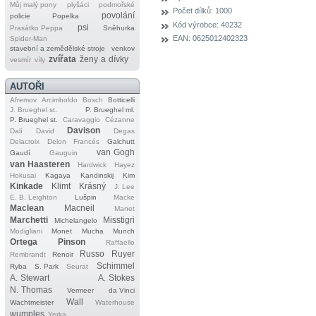
Můj malý pony
plyšáci
podmořské
Počet dílků:
1000
povolání
policie
Popelka
Kód výrobce:
40232
psi
Prasátko Peppa
Sněhurka
EAN:
0625012402323
Spider‐Man
stavební a zemědělské stroje
venkov
zvířata
ženy a dívky
vesmír
víly
AUTOŘI
Afremov
Arcimboldo
Bosch
Botticelli
J. Brueghel st.
P. Brueghel ml.
P. Brueghel st.
Caravaggio
Cézanne
Davison
Dalí
David
Degas
Delacroix
Delon
Francés
Galchutt
van Gogh
Gaudí
Gauguin
van Haasteren
Hardwick
Hayez
Hokusai
Kagaya
Kandinskij
Kim
Kinkade
Klimt
Krásný
J. Lee
E. B. Leighton
Lušpin
Macke
Maclean
Macneil
Manet
Marchetti
Misstigri
Michelangelo
Modigliani
Monet
Mucha
Munch
Ortega
Pinson
Raffaello
Russo
Ruyer
Rembrandt
Renoir
Schimmel
Ryba
S. Park
Seurat
A. Stewart
A. Stokes
N. Thomas
Vermeer
da Vinci
Wall
Wachtmeister
Waterhouse
wumples
Yerka