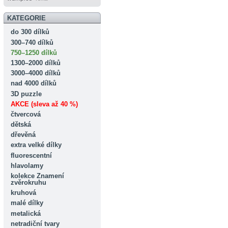
KATEGORIE
do 300 dílků
300–740 dílků
750–1250 dílků
1300–2000 dílků
3000–4000 dílků
nad 4000 dílků
3D puzzle
AKCE (sleva až 40 %)
čtvercová
dětská
dřevěná
extra velké dílky
fluorescentní
hlavolamy
kolekce Znamení
zvěrokruhu
kruhová
malé dílky
metalická
netradiční tvary