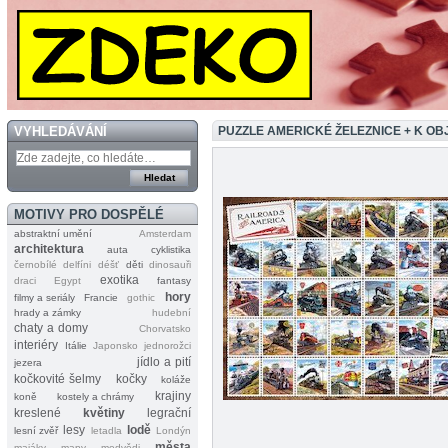
VYHLEDÁVÁNÍ
PUZZLE AMERICKÉ ŽELEZNICE + K O
MOTIVY PRO DOSPĚLÉ
abstraktní umění
Amsterdam
architektura
auta
cyklistika
černobílé
delfíni
déšť
děti
dinosauři
exotika
draci
Egypt
fantasy
hory
filmy a seriály
Francie
gothic
hrady a zámky
hudební
chaty a domy
Chorvatsko
interiéry
Itálie
Japonsko
jednorožci
jídlo a pití
jezera
kočkovité šelmy
kočky
koláže
krajiny
koně
kostely a chrámy
kreslené
květiny
legrační
lesy
lodě
lesní zvěř
letadla
Londýn
města
majáky
mapy
medvědi