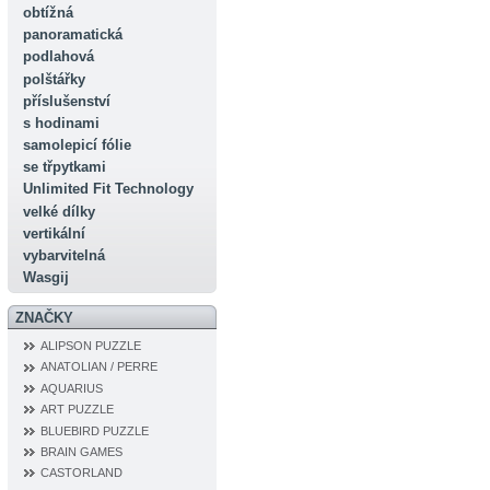
obtížná
panoramatická
podlahová
polštářky
příslušenství
s hodinami
samolepicí fólie
se třpytkami
Unlimited Fit Technology
velké dílky
vertikální
vybarvitelná
Wasgij
ZNAČKY
ALIPSON PUZZLE
ANATOLIAN / PERRE
AQUARIUS
ART PUZZLE
BLUEBIRD PUZZLE
BRAIN GAMES
CASTORLAND