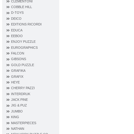
CLEMENTONI
COBBLE HILL
D‐TOYS
DEICO
EDITIONS RICORDI
EDUCA
EEBOO
ENJOY PUZZLE
EUROGRAPHICS
FALCON
GIBSONS
GOLD PUZZLE
GRAFIKA
GRAFIX
HEYE
CHERRY PAZZI
INTERDRUK
JACK PINE
JIG & PUZ
JUMBO
KING
MASTERPIECES
NATHAN