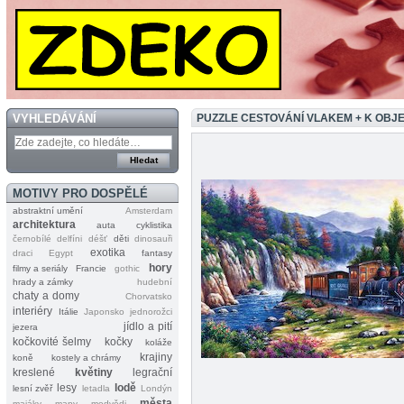
VYHLEDÁVÁNÍ
PUZZLE CESTOVÁNÍ VLAKEM + K OB
MOTIVY PRO DOSPĚLÉ
abstraktní umění
Amsterdam
architektura
auta
cyklistika
černobílé
delfíni
déšť
děti
dinosauři
exotika
draci
Egypt
fantasy
hory
filmy a seriály
Francie
gothic
hrady a zámky
hudební
chaty a domy
Chorvatsko
interiéry
Itálie
Japonsko
jednorožci
jídlo a pití
jezera
kočkovité šelmy
kočky
koláže
krajiny
koně
kostely a chrámy
kreslené
květiny
legrační
lesy
lodě
lesní zvěř
letadla
Londýn
města
majáky
mapy
medvědi