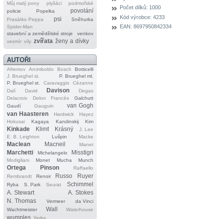
Můj malý pony
plyšáci
podmořské
Počet dílků:
1000
povolání
policie
Popelka
Kód výrobce:
4233
psi
Prasátko Peppa
Sněhurka
EAN:
8697950842334
Spider‐Man
stavební a zemědělské stroje
venkov
zvířata
ženy a dívky
vesmír
víly
AUTOŘI
Afremov
Arcimboldo
Bosch
Botticelli
J. Brueghel st.
P. Brueghel ml.
P. Brueghel st.
Caravaggio
Cézanne
Davison
Dalí
David
Degas
Delacroix
Delon
Francés
Galchutt
van Gogh
Gaudí
Gauguin
van Haasteren
Hardwick
Hayez
Hokusai
Kagaya
Kandinskij
Kim
Kinkade
Klimt
Krásný
J. Lee
E. B. Leighton
Lušpin
Macke
Maclean
Macneil
Manet
Marchetti
Misstigri
Michelangelo
Modigliani
Monet
Mucha
Munch
Ortega
Pinson
Raffaello
Russo
Ruyer
Rembrandt
Renoir
Schimmel
Ryba
S. Park
Seurat
A. Stewart
A. Stokes
N. Thomas
Vermeer
da Vinci
Wall
Wachtmeister
Waterhouse
wumples
Yerka