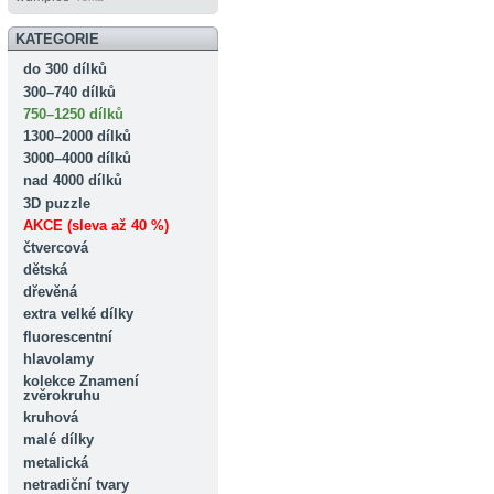
KATEGORIE
do 300 dílků
300–740 dílků
750–1250 dílků
1300–2000 dílků
3000–4000 dílků
nad 4000 dílků
3D puzzle
AKCE (sleva až 40 %)
čtvercová
dětská
dřevěná
extra velké dílky
fluorescentní
hlavolamy
kolekce Znamení
zvěrokruhu
kruhová
malé dílky
metalická
netradiční tvary