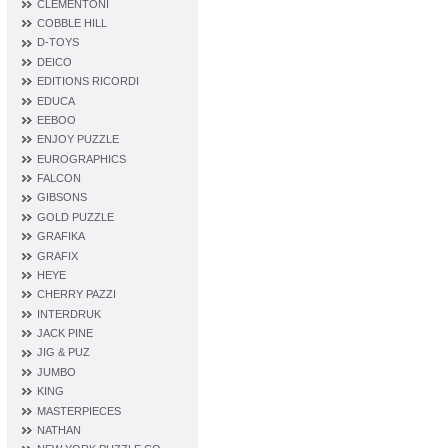
CLEMENTONI
COBBLE HILL
D‐TOYS
DEICO
EDITIONS RICORDI
EDUCA
EEBOO
ENJOY PUZZLE
EUROGRAPHICS
FALCON
GIBSONS
GOLD PUZZLE
GRAFIKA
GRAFIX
HEYE
CHERRY PAZZI
INTERDRUK
JACK PINE
JIG & PUZ
JUMBO
KING
MASTERPIECES
NATHAN