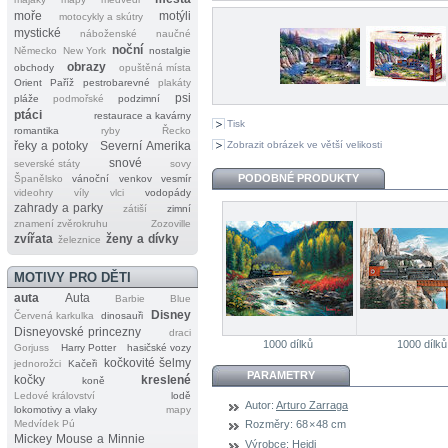
moře
motýli
motocykly a skútry
mystické
náboženské
naučné
noční
Německo
New York
nostalgie
obrazy
obchody
opuštěná místa
Orient
Paříž
pestrobarevné
plakáty
psi
pláže
podmořské
podzimní
ptáci
restaurace a kavárny
Tisk
romantika
ryby
Řecko
Zobrazit obrázek ve větší velikosti
řeky a potoky
Severní Amerika
snové
severské státy
sovy
PODOBNÉ PRODUKTY
Španělsko
vánoční
venkov
vesmír
videohry
víly
vlci
vodopády
zahrady a parky
zátiší
zimní
znamení zvěrokruhu
Zozoville
zvířata
ženy a dívky
železnice
MOTIVY PRO DĚTI
auta
Auta
Barbie
Blue
Disney
Červená karkulka
dinosauři
Disneyovské princezny
draci
1000 dílků
1000 dílků
Gorjuss
Harry Potter
hasičské vozy
kočkovité šelmy
jednorožci
Kačeři
PARAMETRY
kočky
kreslené
koně
Ledové království
lodě
Autor:
Arturo Zarraga
lokomotivy a vlaky
mapy
Medvídek Pú
Rozměry:
68 × 48 cm
Mickey Mouse a Minnie
Výrobce:
Heidi