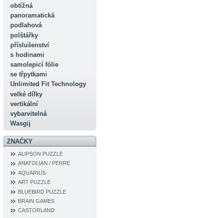
obtížná
panoramatická
podlahová
polštářky
příslušenství
s hodinami
samolepicí fólie
se třpytkami
Unlimited Fit Technology
velké dílky
vertikální
vybarvitelná
Wasgij
ZNAČKY
ALIPSON PUZZLE
ANATOLIAN / PERRE
AQUARIUS
ART PUZZLE
BLUEBIRD PUZZLE
BRAIN GAMES
CASTORLAND