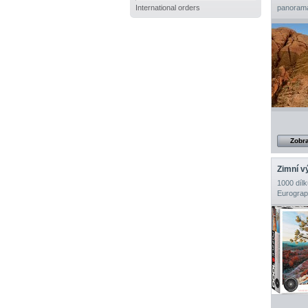
International orders
panorama
Zobra
Zimní v
1000 dílk
Eurograp