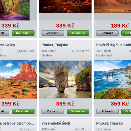
339 Kč
339 Kč
189 Kč
zit
Do košíku
Zobrazit
Do košíku
Zobrazit
Do 
nt Valley
Phuket, Thajsko
ů
67,6 × 48,9 cm
1000 dílků
69 × 47,8 cm
2000 dílků
9
hics
Grafika
Castorland
399 Kč
369 Kč
359 Kč
zit
Do košíku
Zobrazit
Do košíku
Zobrazit
Do 
Maják na ostrově Strombolicchio, Itálie
Yosemitské údolí
Phuket, Thajsko
ů
98 × 69 cm
1000 dílků
70 × 50 cm
1500 dílků
4