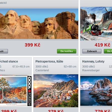
tické
399 Kč
419 Kč
zit
Do košíku
Zobrazit
Do 
ýchod slunce
Pietrapertosa, Itálie
Hamnøy, Lofoty
ů
67,6 × 48,9 cm
3000 dílků
92 × 68 cm
3000 dílků
12
hics
Castorland
Ravensburger
399 Kč
379 Kč
779 Kč