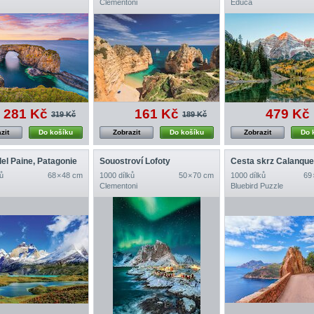
Clementoni
Educa
281 Kč
161 Kč
479 Kč
319 Kč
189 Kč
zit
Do košíku
Zobrazit
Do košíku
Zobrazit
Do 
del Paine, Patagonie
Souostroví Lofoty
ů
68 × 48 cm
1000 dílků
50 × 70 cm
1000 dílků
69 
Clementoni
Bluebird Puzzle