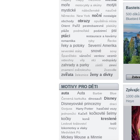
moře
motýli
motocykly a skútry
Basteis
mystické
náboženské
naučné
500 dílků
noční
Německo
New York
nostalgie
Bluebird 
obrazy
obchody
opuštěná místa
Orient
Paříž
pestrobarevné
plakáty
psi
pláže
podmořské
podzimní
ptáci
restaurace a kavárny
romantika
ryby
Řecko
řeky a potoky
Severní Amerika
snové
severské státy
sovy
Španělsko
vánoční
venkov
vesmír
videohry
víly
vlci
vodopády
zahrady a parky
zátiší
zimní
znamení zvěrokruhu
Zozoville
zvířata
ženy a dívky
železnice
Zobra
MOTIVY PRO DĚTI
Zpívají
auta
Auta
Barbie
Blue
1000 dílk
Disney
Červená karkulka
dinosauři
Heye
Disneyovské princezny
draci
Gorjuss
Harry Potter
hasičské vozy
kočkovité šelmy
jednorožci
Kačeři
kočky
kreslené
koně
Ledové království
lodě
lokomotivy a vlaky
mapy
Medvídek Pú
Mickey Mouse a Minnie