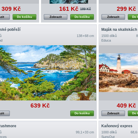
309 Kč
161 Kč
299 Kč
189 Kč
zit
Do košíku
Zobrazit
Do košíku
Zobrazit
Do 
nské pobřeží
Maják na skaliskách
ů
138 × 68 cm
1500 dílků
8
nd
Educa
639 Kč
409 Kč
zit
Do košíku
Zobrazit
Do 
Rushmore
Kaňonový expres
ů
99,1 × 33 cm
1000 dílků
68,6
eces
SunsOut