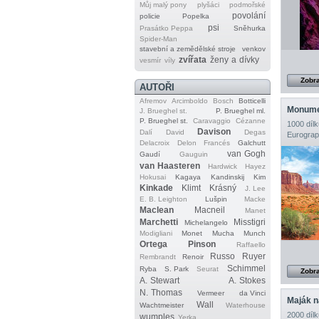
Můj malý pony
plyšáci
podmořské
povolání
policie
Popelka
psi
Prasátko Peppa
Sněhurka
Spider‐Man
stavební a zemědělské stroje
venkov
zvířata
ženy a dívky
vesmír
víly
Zobra
AUTOŘI
Afremov
Arcimboldo
Bosch
Botticelli
Monume
J. Brueghel st.
P. Brueghel ml.
P. Brueghel st.
Caravaggio
Cézanne
1000 dílk
Davison
Dalí
David
Degas
Eurograp
Delacroix
Delon
Francés
Galchutt
van Gogh
Gaudí
Gauguin
van Haasteren
Hardwick
Hayez
Hokusai
Kagaya
Kandinskij
Kim
Kinkade
Klimt
Krásný
J. Lee
E. B. Leighton
Lušpin
Macke
Maclean
Macneil
Manet
Marchetti
Misstigri
Michelangelo
Modigliani
Monet
Mucha
Munch
Ortega
Pinson
Raffaello
Russo
Ruyer
Rembrandt
Renoir
Schimmel
Ryba
S. Park
Seurat
Zobra
A. Stewart
A. Stokes
N. Thomas
Vermeer
da Vinci
Wall
Wachtmeister
Waterhouse
2000 dílk
wumples
Yerka