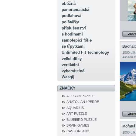
obtížná
panoramatická
podlahová
polštářky
příslušenství
s hodinami
Zobra
samolepicí fólie
se třpytkami
Unlimited Fit Technology
1000 dílk
Alipson 
velké dílky
vertikální
vybarvitelná
Wasgij
ZNAČKY
ALIPSON PUZZLE
ANATOLIAN / PERRE
AQUARIUS
ART PUZZLE
Zobra
BLUEBIRD PUZZLE
BRAIN GAMES
CASTORLAND
1000 dílk