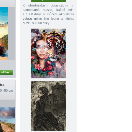
K objednávkám obsahujícím tři
samostatná puzzle, každé min.
s 1000 dílky, si můžete jako dárek
vybrat mimo jiné jedno z těchto
puzzlí s 1000 dílky:
košíku
ira
0 × 50 cm