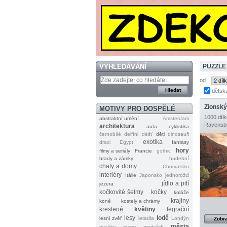
VYHLEDÁVÁNÍ
PUZZLE
od
dětsk
Zionský
MOTIVY PRO DOSPĚLÉ
1000 dílk
abstraktní umění
Amsterdam
Ravensb
architektura
auta
cyklistika
černobílé
delfíni
déšť
děti
dinosauři
exotika
draci
Egypt
fantasy
hory
filmy a seriály
Francie
gothic
hrady a zámky
hudební
chaty a domy
Chorvatsko
interiéry
Itálie
Japonsko
jednorožci
jídlo a pití
jezera
kočkovité šelmy
kočky
koláže
krajiny
koně
kostely a chrámy
kreslené
květiny
legrační
lesy
lodě
lesní zvěř
letadla
Londýn
Zobra
města
majáky
mapy
medvědi