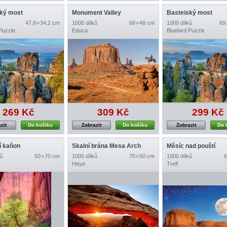
ký most
Monument Valley
Basteiský most
47,8 × 34,2 cm
1000 dílků
68 × 48 cm
1000 dílků
69 
Puzzle
Educa
Bluebird Puzzle
269 Kč
309 Kč
299 Kč
zit
Do košíku
Zobrazit
Do košíku
Zobrazit
Do 
cí kaňon
Skalní brána Mesa Arch
Měsíc nad pouští
ů
50 × 70 cm
1000 dílků
70 × 50 cm
1000 dílků
6
Heye
Trefl