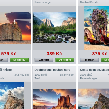
Ravensburger
Bluebird Puzzle
579 Kč
339 Kč
375 Kč
zit
Do košíku
Zobrazit
Do košíku
Zobrazit
Do 
čí hnízdo
Dechberoucí pouštní hora
Cesta do nebe, Made
34,5 × 50 cm
1000 dílků
68,3 × 48 cm
1000 dílků
7
zzle
Trefl
Ravensburger