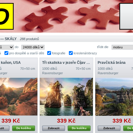
 — SKÁLY
288 produktů
do
třídit dle
á
pro dospělé a starší děti
fotografie
kreslená/obrazy
 kaňon, USA
Tři skaliska v jezeře Číjav Lán, Thajsko
Pravčická brána
ů
70 × 50 cm
1000 dílků
70 × 50 cm
1000 dílků
7
urger
Ravensburger
Ravensburger
339 Kč
339 Kč
339 Kč
zit
Do košíku
Zobrazit
Do košíku
Zobrazit
Do 