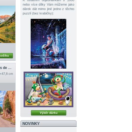
K ostatním objednávkám s 1000
nebo více dílky Vám můžeme jako
dárek dát mimo jiné jedno z těchto
puzzlí (bez krabičky):
košíku
Cesta skrz Calanques de Piana, Korsika
× 47,8 cm
Výběr dárku
NOVINKY