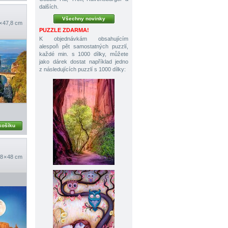
dalších.
Všechny novinky
× 47,8 cm
PUZZLE ZDARMA!
K objednávkám obsahujícím
alespoň pět samostatných puzzlí,
každé min. s 1000 dílky, můžete
jako dárek dostat například jedno
z následujících puzzlí s 1000 dílky:
košíku
8 × 48 cm