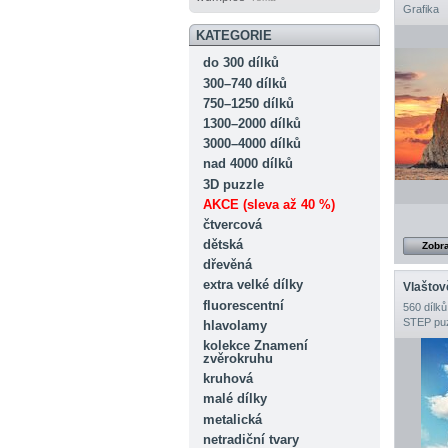
Grafika
KATEGORIE
do 300 dílků
300–740 dílků
750–1250 dílků
1300–2000 dílků
3000–4000 dílků
nad 4000 dílků
3D puzzle
AKCE (sleva až 40 %)
čtvercová
dětská
Zobra
dřevěná
extra velké dílky
Vlaštov
fluorescentní
560 dílků
STEP pu
hlavolamy
kolekce Znamení
zvěrokruhu
kruhová
malé dílky
metalická
netradiční tvary