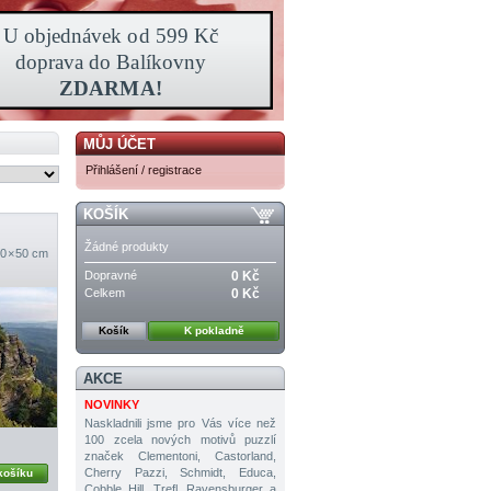
MŮJ ÚČET
Přihlášení / registrace
KOŠÍK
Žádné produkty
0 × 50 cm
Dopravné
0 Kč
Celkem
0 Kč
Košík
K pokladně
AKCE
NOVINKY
Naskladnili jsme pro Vás více než
100 zcela nových motivů puzzlí
značek Clementoni, Castorland,
Cherry Pazzi, Schmidt, Educa,
košíku
Cobble Hill, Trefl, Ravensburger a