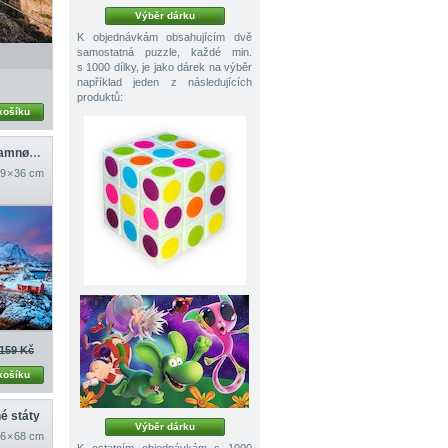
Výběr dárku
K objednávkám obsahujícím dvě
samostatná puzzle, každé min.
s 1000 dílky, je jako dárek na výběr
například jeden z následujících
produktů:
košíku
Rybářská vesnice Hamnøy, Lofoty
9 × 36 cm
159 Kč
košíku
é státy
Výběr dárku
6 × 68 cm