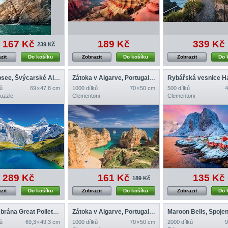
167 Kč
189 Kč
339 Kč
239 Kč
zit
Do košíku
Zobrazit
Do košíku
Zobrazit
Do 
Bachalpsee, Švýcarské Alpy
Zátoka v Algarve, Portugalsko
ů
69 × 47,8 cm
1000 dílků
70 × 50 cm
500 dílků
4
Puzzle
Clementoni
Clementoni
289 Kč
161 Kč
135 Kč
189 Kč
zit
Do košíku
Zobrazit
Do košíku
Zobrazit
Do 
Mořská brána Great Pollet, Irsko
Zátoka v Algarve, Portugalsko
Maroon Bells, Spojen
ů
69,3 × 49,3 cm
1000 dílků
70 × 50 cm
2000 dílků
9