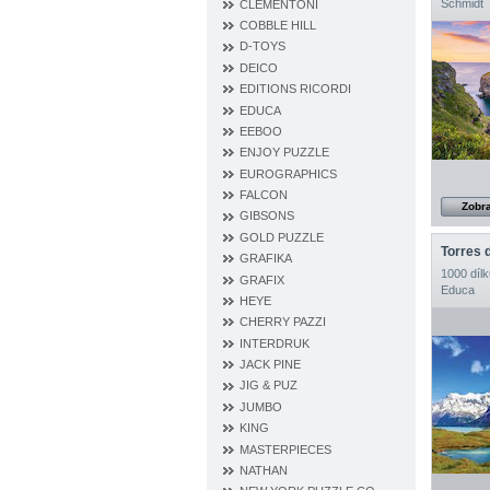
Schmidt
CLEMENTONI
COBBLE HILL
D‐TOYS
DEICO
EDITIONS RICORDI
EDUCA
EEBOO
ENJOY PUZZLE
EUROGRAPHICS
FALCON
Zobra
GIBSONS
GOLD PUZZLE
Torres 
GRAFIKA
1000 dílk
GRAFIX
Educa
HEYE
CHERRY PAZZI
INTERDRUK
JACK PINE
JIG & PUZ
JUMBO
KING
MASTERPIECES
NATHAN