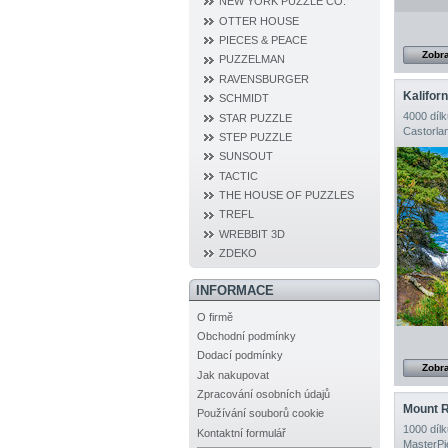
NEW YORK PUZZLE CO.
OTTER HOUSE
PIECES & PEACE
Zobra
PUZZELMAN
RAVENSBURGER
Kalifor
SCHMIDT
4000 dílk
STAR PUZZLE
Castorla
STEP PUZZLE
SUNSOUT
TACTIC
THE HOUSE OF PUZZLES
TREFL
WREBBIT 3D
ZDEKO
INFORMACE
O firmě
Obchodní podmínky
Dodací podmínky
Zobra
Jak nakupovat
Zpracování osobních údajů
Mount 
Používání souborů cookie
1000 dílk
Kontaktní formulář
MasterPi