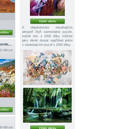
Výběr dárku
K objednávkám obsahujícím
alespoň čtyři samostatná puzzle,
košíku
každé min. s 1000 dílky, můžete
jako dárek dostat například jedno
Pobřeží Big Sur, Kalifornie, USA
z následujících puzzlí s 1000 dílky:
2 × 68 cm
košíku
8 × 68 cm
Výběr dárku