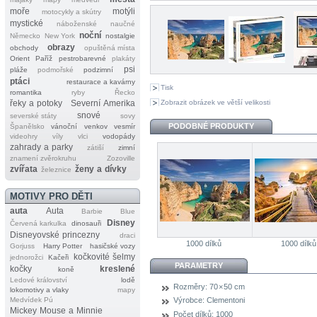
moře
motýli
motocykly a skútry
mystické
náboženské
naučné
noční
Německo
New York
nostalgie
obrazy
obchody
opuštěná místa
Orient
Paříž
pestrobarevné
plakáty
psi
pláže
podmořské
podzimní
ptáci
restaurace a kavárny
Tisk
romantika
ryby
Řecko
Zobrazit obrázek ve větší velikosti
řeky a potoky
Severní Amerika
snové
severské státy
sovy
PODOBNÉ PRODUKTY
Španělsko
vánoční
venkov
vesmír
videohry
víly
vlci
vodopády
zahrady a parky
zátiší
zimní
znamení zvěrokruhu
Zozoville
zvířata
ženy a dívky
železnice
MOTIVY PRO DĚTI
auta
Auta
Barbie
Blue
Disney
Červená karkulka
dinosauři
Disneyovské princezny
draci
1000 dílků
1000 dílků
Gorjuss
Harry Potter
hasičské vozy
kočkovité šelmy
jednorožci
Kačeři
PARAMETRY
kočky
kreslené
koně
Ledové království
lodě
Rozměry:
70 × 50 cm
lokomotivy a vlaky
mapy
Medvídek Pú
Výrobce:
Clementoni
Mickey Mouse a Minnie
Počet dílků:
1000