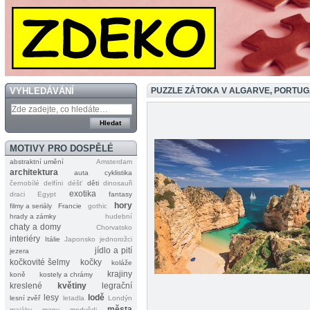
VYHLEDÁVÁNÍ
PUZZLE ZÁTOKA V ALGARVE, PORTU
MOTIVY PRO DOSPĚLÉ
abstraktní umění
Amsterdam
architektura
auta
cyklistika
černobílé
delfíni
déšť
děti
dinosauři
exotika
draci
Egypt
fantasy
hory
filmy a seriály
Francie
gothic
hrady a zámky
hudební
chaty a domy
Chorvatsko
interiéry
Itálie
Japonsko
jednorožci
jídlo a pití
jezera
kočkovité šelmy
kočky
koláže
krajiny
koně
kostely a chrámy
kreslené
květiny
legrační
lesy
lodě
lesní zvěř
letadla
Londýn
města
majáky
mapy
medvědi