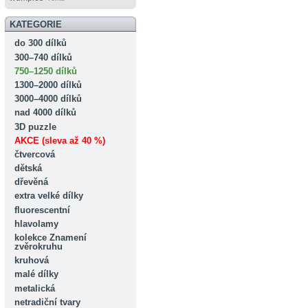
KATEGORIE
do 300 dílků
300–740 dílků
750–1250 dílků
1300–2000 dílků
3000–4000 dílků
nad 4000 dílků
3D puzzle
AKCE (sleva až 40 %)
čtvercová
dětská
dřevěná
extra velké dílky
fluorescentní
hlavolamy
kolekce Znamení
zvěrokruhu
kruhová
malé dílky
metalická
netradiční tvary