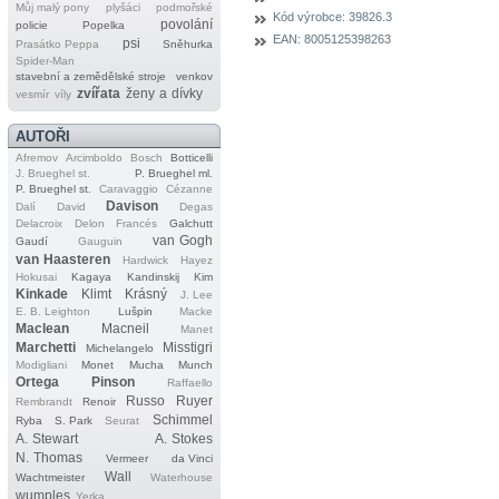
Můj malý pony
plyšáci
podmořské
Kód výrobce:
39826.3
povolání
policie
Popelka
EAN:
8005125398263
psi
Prasátko Peppa
Sněhurka
Spider‐Man
stavební a zemědělské stroje
venkov
zvířata
ženy a dívky
vesmír
víly
AUTOŘI
Afremov
Arcimboldo
Bosch
Botticelli
J. Brueghel st.
P. Brueghel ml.
P. Brueghel st.
Caravaggio
Cézanne
Davison
Dalí
David
Degas
Delacroix
Delon
Francés
Galchutt
van Gogh
Gaudí
Gauguin
van Haasteren
Hardwick
Hayez
Hokusai
Kagaya
Kandinskij
Kim
Kinkade
Klimt
Krásný
J. Lee
E. B. Leighton
Lušpin
Macke
Maclean
Macneil
Manet
Marchetti
Misstigri
Michelangelo
Modigliani
Monet
Mucha
Munch
Ortega
Pinson
Raffaello
Russo
Ruyer
Rembrandt
Renoir
Schimmel
Ryba
S. Park
Seurat
A. Stewart
A. Stokes
N. Thomas
Vermeer
da Vinci
Wall
Wachtmeister
Waterhouse
wumples
Yerka