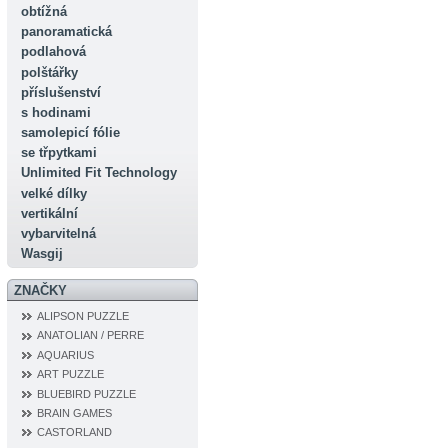
obtížná
panoramatická
podlahová
polštářky
příslušenství
s hodinami
samolepicí fólie
se třpytkami
Unlimited Fit Technology
velké dílky
vertikální
vybarvitelná
Wasgij
ZNAČKY
ALIPSON PUZZLE
ANATOLIAN / PERRE
AQUARIUS
ART PUZZLE
BLUEBIRD PUZZLE
BRAIN GAMES
CASTORLAND