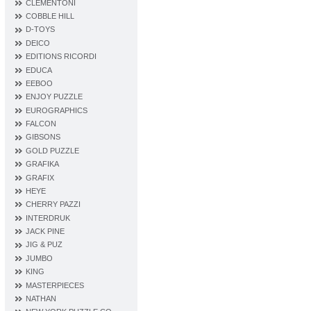
CLEMENTONI
COBBLE HILL
D‐TOYS
DEICO
EDITIONS RICORDI
EDUCA
EEBOO
ENJOY PUZZLE
EUROGRAPHICS
FALCON
GIBSONS
GOLD PUZZLE
GRAFIKA
GRAFIX
HEYE
CHERRY PAZZI
INTERDRUK
JACK PINE
JIG & PUZ
JUMBO
KING
MASTERPIECES
NATHAN