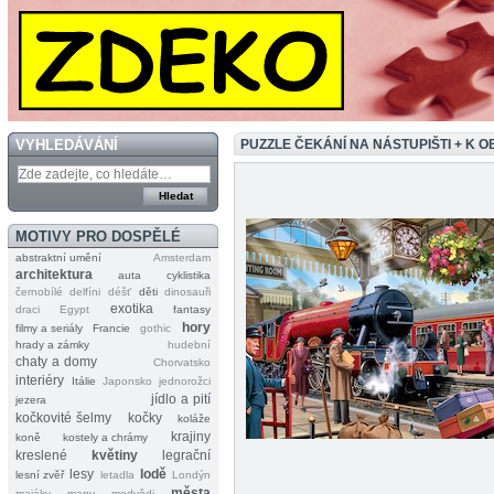
VYHLEDÁVÁNÍ
PUZZLE ČEKÁNÍ NA NÁSTUPIŠTI + K
MOTIVY PRO DOSPĚLÉ
abstraktní umění
Amsterdam
architektura
auta
cyklistika
černobílé
delfíni
déšť
děti
dinosauři
exotika
draci
Egypt
fantasy
hory
filmy a seriály
Francie
gothic
hrady a zámky
hudební
chaty a domy
Chorvatsko
interiéry
Itálie
Japonsko
jednorožci
jídlo a pití
jezera
kočkovité šelmy
kočky
koláže
krajiny
koně
kostely a chrámy
kreslené
květiny
legrační
lesy
lodě
lesní zvěř
letadla
Londýn
města
majáky
mapy
medvědi