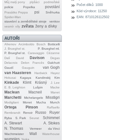
Můj malý pony
plyšáci
podmořské
Počet dílků:
1000
povolání
policie
Popelka
Kód výrobce:
11250
psi
Prasátko Peppa
Sněhurka
EAN:
8710126112502
Spider‐Man
stavební a zemědělské stroje
venkov
zvířata
ženy a dívky
vesmír
víly
AUTOŘI
Afremov
Arcimboldo
Bosch
Botticelli
J. Brueghel st.
P. Brueghel ml.
P. Brueghel st.
Caravaggio
Cézanne
Davison
Dalí
David
Degas
Delacroix
Delon
Francés
Galchutt
van Gogh
Gaudí
Gauguin
van Haasteren
Hardwick
Hayez
Hokusai
Kagaya
Kandinskij
Kim
Kinkade
Klimt
Krásný
J. Lee
E. B. Leighton
Lušpin
Macke
Maclean
Macneil
Manet
Marchetti
Misstigri
Michelangelo
Modigliani
Monet
Mucha
Munch
Ortega
Pinson
Raffaello
Russo
Ruyer
Rembrandt
Renoir
Schimmel
Ryba
S. Park
Seurat
A. Stewart
A. Stokes
N. Thomas
Vermeer
da Vinci
Wall
Wachtmeister
Waterhouse
wumples
Yerka