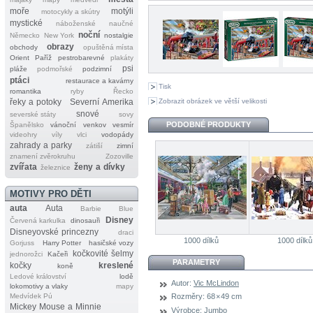
moře
motýli
motocykly a skútry
mystické
náboženské
naučné
noční
Německo
New York
nostalgie
obrazy
obchody
opuštěná místa
Orient
Paříž
pestrobarevné
plakáty
psi
pláže
podmořské
podzimní
ptáci
restaurace a kavárny
Tisk
romantika
ryby
Řecko
Zobrazit obrázek ve větší velikosti
řeky a potoky
Severní Amerika
snové
severské státy
sovy
PODOBNÉ PRODUKTY
Španělsko
vánoční
venkov
vesmír
videohry
víly
vlci
vodopády
zahrady a parky
zátiší
zimní
znamení zvěrokruhu
Zozoville
zvířata
ženy a dívky
železnice
MOTIVY PRO DĚTI
auta
Auta
Barbie
Blue
Disney
Červená karkulka
dinosauři
Disneyovské princezny
draci
1000 dílků
1000 dílků
Gorjuss
Harry Potter
hasičské vozy
kočkovité šelmy
jednorožci
Kačeři
PARAMETRY
kočky
kreslené
koně
Ledové království
lodě
Autor:
Vic McLindon
lokomotivy a vlaky
mapy
Medvídek Pú
Rozměry:
68 × 49 cm
Mickey Mouse a Minnie
Výrobce:
Jumbo