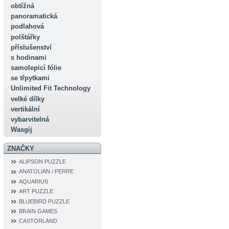
obtížná
panoramatická
podlahová
polštářky
příslušenství
s hodinami
samolepicí fólie
se třpytkami
Unlimited Fit Technology
velké dílky
vertikální
vybarvitelná
Wasgij
ZNAČKY
ALIPSON PUZZLE
ANATOLIAN / PERRE
AQUARIUS
ART PUZZLE
BLUEBIRD PUZZLE
BRAIN GAMES
CASTORLAND