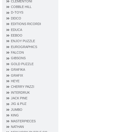
CLEMENTONI
COBBLE HILL
D‐TOYS
DEICO
EDITIONS RICORDI
EDUCA
EEBOO
ENJOY PUZZLE
EUROGRAPHICS
FALCON
GIBSONS
GOLD PUZZLE
GRAFIKA
GRAFIX
HEYE
CHERRY PAZZI
INTERDRUK
JACK PINE
JIG & PUZ
JUMBO
KING
MASTERPIECES
NATHAN