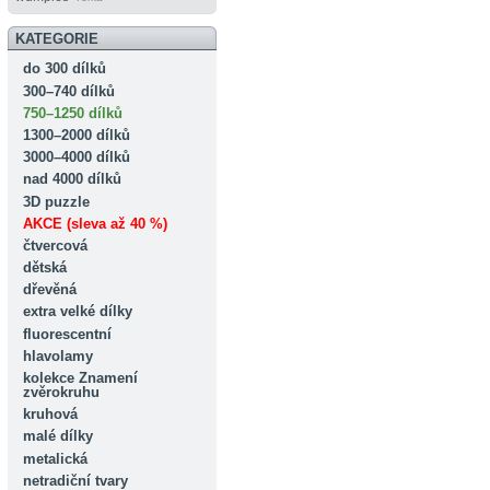
KATEGORIE
do 300 dílků
300–740 dílků
750–1250 dílků
1300–2000 dílků
3000–4000 dílků
nad 4000 dílků
3D puzzle
AKCE (sleva až 40 %)
čtvercová
dětská
dřevěná
extra velké dílky
fluorescentní
hlavolamy
kolekce Znamení
zvěrokruhu
kruhová
malé dílky
metalická
netradiční tvary