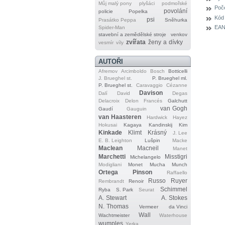
Můj malý pony
plyšáci
podmořské
Poče
povolání
policie
Popelka
Kód
psi
Prasátko Peppa
Sněhurka
EAN
Spider‐Man
stavební a zemědělské stroje
venkov
zvířata
ženy a dívky
vesmír
víly
AUTOŘI
Afremov
Arcimboldo
Bosch
Botticelli
J. Brueghel st.
P. Brueghel ml.
P. Brueghel st.
Caravaggio
Cézanne
Davison
Dalí
David
Degas
Delacroix
Delon
Francés
Galchutt
van Gogh
Gaudí
Gauguin
van Haasteren
Hardwick
Hayez
Hokusai
Kagaya
Kandinskij
Kim
Kinkade
Klimt
Krásný
J. Lee
E. B. Leighton
Lušpin
Macke
Maclean
Macneil
Manet
Marchetti
Misstigri
Michelangelo
Modigliani
Monet
Mucha
Munch
Ortega
Pinson
Raffaello
Russo
Ruyer
Rembrandt
Renoir
Schimmel
Ryba
S. Park
Seurat
A. Stewart
A. Stokes
N. Thomas
Vermeer
da Vinci
Wall
Wachtmeister
Waterhouse
wumples
Yerka