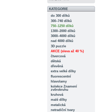
KATEGORIE
do 300 dílků
300–740 dílků
750–1250 dílků
1300–2000 dílků
3000–4000 dílků
nad 4000 dílků
3D puzzle
AKCE (sleva až 40 %)
čtvercová
dětská
dřevěná
extra velké dílky
fluorescentní
hlavolamy
kolekce Znamení
zvěrokruhu
kruhová
malé dílky
metalická
netradiční tvary