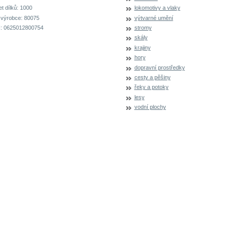
t dílků:
1000
lokomotivy a vlaky
 výrobce:
80075
výtvarné umění
:
0625012800754
stromy
skály
krajiny
hory
dopravní prostředky
cesty a pěšiny
řeky a potoky
lesy
vodní plochy