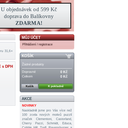
MŮJ ÚČET
Přihlášení / registrace
ru 31,6 ×
KOŠÍK
Žádné produkty
č
s DPH
Dopravné
0 Kč
Celkem
0 Kč
Košík
K pokladně
AKCE
NOVINKY
Naskladnili jsme pro Vás více než
100 zcela nových motivů puzzlí
značek Clementoni, Castorland,
Cherry Pazzi, Schmidt, Educa,
Cobble Hill, Trefl, Ravensburger a