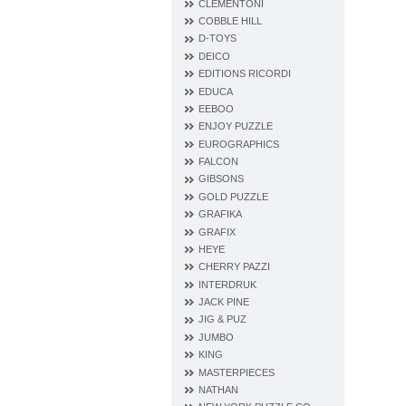
CLEMENTONI
COBBLE HILL
D‐TOYS
DEICO
EDITIONS RICORDI
EDUCA
EEBOO
ENJOY PUZZLE
EUROGRAPHICS
FALCON
GIBSONS
GOLD PUZZLE
GRAFIKA
GRAFIX
HEYE
CHERRY PAZZI
INTERDRUK
JACK PINE
JIG & PUZ
JUMBO
KING
MASTERPIECES
NATHAN