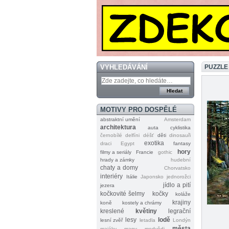
VYHLEDÁVÁNÍ
PUZZLE
MOTIVY PRO DOSPĚLÉ
abstraktní umění
Amsterdam
architektura
auta
cyklistika
černobílé
delfíni
déšť
děti
dinosauři
exotika
draci
Egypt
fantasy
hory
filmy a seriály
Francie
gothic
hrady a zámky
hudební
chaty a domy
Chorvatsko
interiéry
Itálie
Japonsko
jednorožci
jídlo a pití
jezera
kočkovité šelmy
kočky
koláže
krajiny
koně
kostely a chrámy
kreslené
květiny
legrační
lesy
lodě
lesní zvěř
letadla
Londýn
města
majáky
mapy
medvědi