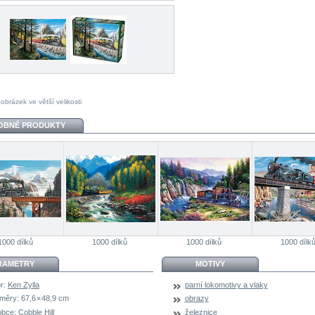
 obrázek ve větší velikosti
OBNÉ PRODUKTY
1000 dílků
1000 dílků
1000 dílků
1000 dílk
RAMETRY
MOTIVY
r:
Ken Zylla
parní lokomotivy a vlaky
měry:
67,6 × 48,9 cm
obrazy
obce:
Cobble Hill
železnice