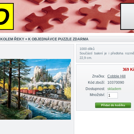
 KOLEM ŘEKY + K OBJEDNÁVCE PUZZLE ZDARMA
1000 dílků
Součástí balení je i předloha rozmě
22,9 cm.
369 K
Značka:
Cobble Hill
Kód zboží:
10370090
Dostupnost:
skladem
Množství: