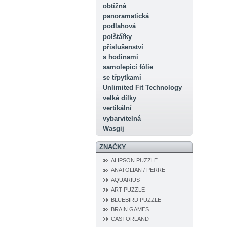
obtížná
panoramatická
podlahová
polštářky
příslušenství
s hodinami
samolepicí fólie
se třpytkami
Unlimited Fit Technology
velké dílky
vertikální
vybarvitelná
Wasgij
ZNAČKY
ALIPSON PUZZLE
ANATOLIAN / PERRE
AQUARIUS
ART PUZZLE
BLUEBIRD PUZZLE
BRAIN GAMES
CASTORLAND