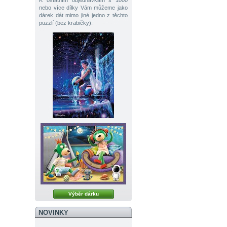
K ostatním objednávkám s 1000
nebo více dílky Vám můžeme jako
dárek dát mimo jiné jedno z těchto
puzzlí (bez krabičky):
Výběr dárku
NOVINKY