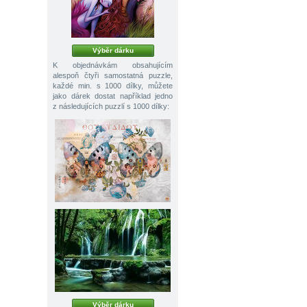
Výběr dárku
K objednávkám obsahujícím
alespoň čtyři samostatná puzzle,
každé min. s 1000 dílky, můžete
jako dárek dostat například jedno
z následujících puzzlí s 1000 dílky:
Výběr dárku