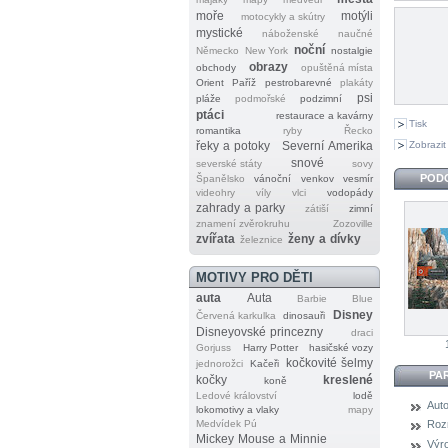
moře
motýli
motocykly a skútry
mystické
náboženské
naučné
noční
Německo
New York
nostalgie
obrazy
obchody
opuštěná místa
Orient
Paříž
pestrobarevné
plakáty
psi
pláže
podmořské
podzimní
ptáci
restaurace a kavárny
Tisk
romantika
ryby
Řecko
Zobrazit
řeky a potoky
Severní Amerika
snové
severské státy
sovy
POD
Španělsko
vánoční
venkov
vesmír
videohry
víly
vlci
vodopády
zahrady a parky
zátiší
zimní
znamení zvěrokruhu
Zozoville
zvířata
ženy a dívky
železnice
MOTIVY PRO DĚTI
auta
Auta
Barbie
Blue
Disney
Červená karkulka
dinosauři
Disneyovské princezny
draci
Gorjuss
Harry Potter
hasičské vozy
kočkovité šelmy
jednorožci
Kačeři
PA
kočky
kreslené
koně
Ledové království
lodě
Auto
lokomotivy a vlaky
mapy
Medvídek Pú
Roz
Mickey Mouse a Minnie
Výr