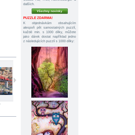
dalších.
Všechny novinky
PUZZLE ZDARMA!
K objednávkám obsahujícím
alespoň pět samostatných puzzlí,
každé min. s 1000 dílky, můžete
jako dárek dostat například jedno
z následujících puzzlí s 1000 dílky:
ů
1000 dílků
1000 dílků
1000 dílků