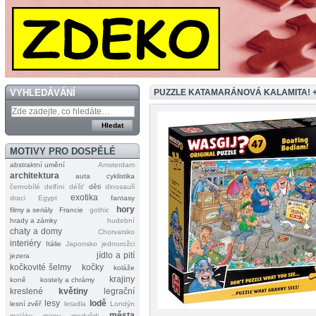
VYHLEDÁVÁNÍ
PUZZLE KATAMARÁNOVÁ KALAMITA! 
MOTIVY PRO DOSPĚLÉ
abstraktní umění
Amsterdam
architektura
auta
cyklistika
černobílé
delfíni
déšť
děti
dinosauři
exotika
draci
Egypt
fantasy
hory
filmy a seriály
Francie
gothic
hrady a zámky
hudební
chaty a domy
Chorvatsko
interiéry
Itálie
Japonsko
jednorožci
jídlo a pití
jezera
kočkovité šelmy
kočky
koláže
krajiny
koně
kostely a chrámy
kreslené
květiny
legrační
lesy
lodě
lesní zvěř
letadla
Londýn
města
majáky
mapy
medvědi