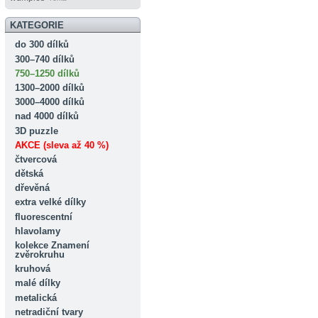
KATEGORIE
do 300 dílků
300–740 dílků
750–1250 dílků
1300–2000 dílků
3000–4000 dílků
nad 4000 dílků
3D puzzle
AKCE (sleva až 40 %)
čtvercová
dětská
dřevěná
extra velké dílky
fluorescentní
hlavolamy
kolekce Znamení
zvěrokruhu
kruhová
malé dílky
metalická
netradiční tvary