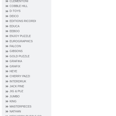
CLEMENTONI
COBBLE HILL
D‐TOYS
DEICO
EDITIONS RICORDI
EDUCA
EEBOO
ENJOY PUZZLE
EUROGRAPHICS
FALCON
GIBSONS
GOLD PUZZLE
GRAFIKA
GRAFIX
HEYE
CHERRY PAZZI
INTERDRUK
JACK PINE
JIG & PUZ
JUMBO
KING
MASTERPIECES
NATHAN