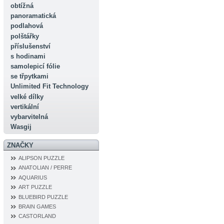
obtížná
panoramatická
podlahová
polštářky
příslušenství
s hodinami
samolepicí fólie
se třpytkami
Unlimited Fit Technology
velké dílky
vertikální
vybarvitelná
Wasgij
ZNAČKY
ALIPSON PUZZLE
ANATOLIAN / PERRE
AQUARIUS
ART PUZZLE
BLUEBIRD PUZZLE
BRAIN GAMES
CASTORLAND