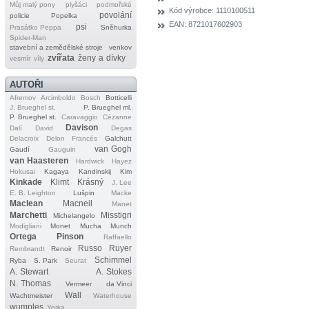
Můj malý pony
plyšáci
podmořské
Kód výrobce:
1110100511
povolání
policie
Popelka
EAN:
8721017602903
psi
Prasátko Peppa
Sněhurka
Spider‐Man
stavební a zemědělské stroje
venkov
zvířata
ženy a dívky
vesmír
víly
AUTOŘI
Afremov
Arcimboldo
Bosch
Botticelli
J. Brueghel st.
P. Brueghel ml.
P. Brueghel st.
Caravaggio
Cézanne
Davison
Dalí
David
Degas
Delacroix
Delon
Francés
Galchutt
van Gogh
Gaudí
Gauguin
van Haasteren
Hardwick
Hayez
Hokusai
Kagaya
Kandinskij
Kim
Kinkade
Klimt
Krásný
J. Lee
E. B. Leighton
Lušpin
Macke
Maclean
Macneil
Manet
Marchetti
Misstigri
Michelangelo
Modigliani
Monet
Mucha
Munch
Ortega
Pinson
Raffaello
Russo
Ruyer
Rembrandt
Renoir
Schimmel
Ryba
S. Park
Seurat
A. Stewart
A. Stokes
N. Thomas
Vermeer
da Vinci
Wall
Wachtmeister
Waterhouse
wumples
Yerka