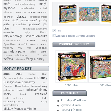
moře
motýli
motocykly a skútry
mystické
náboženské
naučné
noční
Německo
New York
nostalgie
obrazy
obchody
opuštěná místa
Orient
Paříž
pestrobarevné
plakáty
psi
pláže
podmořské
podzimní
ptáci
restaurace a kavárny
Tisk
romantika
ryby
Řecko
Zobrazit obrázek ve větší velikosti
řeky a potoky
Severní Amerika
snové
severské státy
sovy
PODOBNÉ PRODUKTY
Španělsko
vánoční
venkov
vesmír
videohry
víly
vlci
vodopády
zahrady a parky
zátiší
zimní
znamení zvěrokruhu
Zozoville
zvířata
ženy a dívky
železnice
MOTIVY PRO DĚTI
auta
Auta
Barbie
Blue
Disney
Červená karkulka
dinosauři
Disneyovské princezny
draci
1000 dílků
1000 dílků
Gorjuss
Harry Potter
hasičské vozy
kočkovité šelmy
jednorožci
Kačeři
PARAMETRY
kočky
kreslené
koně
Ledové království
lodě
Rozměry:
68 × 49 cm
lokomotivy a vlaky
mapy
Medvídek Pú
Výrobce:
Jumbo
Mickey Mouse a Minnie
Počet dílků:
1000