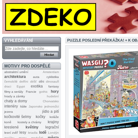
VYHLEDÁVÁNÍ
PUZZLE POSLEDNÍ PŘEKÁŽKA! + K O
MOTIVY PRO DOSPĚLÉ
abstraktní umění
Amsterdam
architektura
auta
cyklistika
černobílé
delfíni
déšť
děti
dinosauři
exotika
draci
Egypt
fantasy
hory
filmy a seriály
Francie
gothic
hrady a zámky
hudební
chaty a domy
Chorvatsko
interiéry
Itálie
Japonsko
jednorožci
jídlo a pití
jezera
kočkovité šelmy
kočky
koláže
krajiny
koně
kostely a chrámy
kreslené
květiny
legrační
lesy
lodě
lesní zvěř
letadla
Londýn
města
majáky
mapy
medvědi