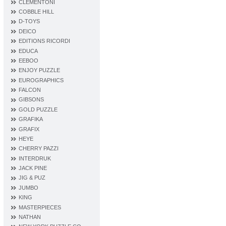
CLEMENTONI
COBBLE HILL
D‐TOYS
DEICO
EDITIONS RICORDI
EDUCA
EEBOO
ENJOY PUZZLE
EUROGRAPHICS
FALCON
GIBSONS
GOLD PUZZLE
GRAFIKA
GRAFIX
HEYE
CHERRY PAZZI
INTERDRUK
JACK PINE
JIG & PUZ
JUMBO
KING
MASTERPIECES
NATHAN