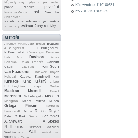
Můj malý pony
plyšáci
podmořské
Kód výrobce:
1110100581
povolání
policie
Popelka
EAN:
8721017604020
psi
Prasátko Peppa
Sněhurka
Spider‐Man
stavební a zemědělské stroje
venkov
zvířata
ženy a dívky
vesmír
víly
AUTOŘI
Afremov
Arcimboldo
Bosch
Botticelli
J. Brueghel st.
P. Brueghel ml.
P. Brueghel st.
Caravaggio
Cézanne
Davison
Dalí
David
Degas
Delacroix
Delon
Francés
Galchutt
van Gogh
Gaudí
Gauguin
van Haasteren
Hardwick
Hayez
Hokusai
Kagaya
Kandinskij
Kim
Kinkade
Klimt
Krásný
J. Lee
E. B. Leighton
Lušpin
Macke
Maclean
Macneil
Manet
Marchetti
Misstigri
Michelangelo
Modigliani
Monet
Mucha
Munch
Ortega
Pinson
Raffaello
Russo
Ruyer
Rembrandt
Renoir
Schimmel
Ryba
S. Park
Seurat
A. Stewart
A. Stokes
N. Thomas
Vermeer
da Vinci
Wall
Wachtmeister
Waterhouse
wumples
Yerka