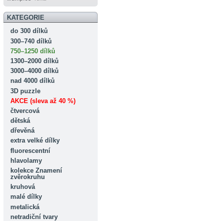
KATEGORIE
do 300 dílků
300–740 dílků
750–1250 dílků
1300–2000 dílků
3000–4000 dílků
nad 4000 dílků
3D puzzle
AKCE (sleva až 40 %)
čtvercová
dětská
dřevěná
extra velké dílky
fluorescentní
hlavolamy
kolekce Znamení
zvěrokruhu
kruhová
malé dílky
metalická
netradiční tvary