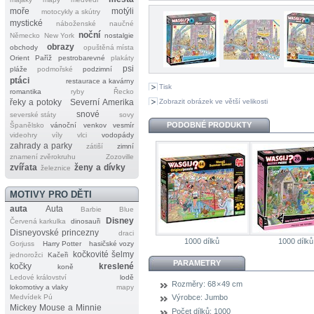
moře
motýli
motocykly a skútry
mystické
náboženské
naučné
noční
Německo
New York
nostalgie
obrazy
obchody
opuštěná místa
Orient
Paříž
pestrobarevné
plakáty
psi
pláže
podmořské
podzimní
ptáci
restaurace a kavárny
Tisk
romantika
ryby
Řecko
Zobrazit obrázek ve větší velikosti
řeky a potoky
Severní Amerika
snové
severské státy
sovy
PODOBNÉ PRODUKTY
Španělsko
vánoční
venkov
vesmír
videohry
víly
vlci
vodopády
zahrady a parky
zátiší
zimní
znamení zvěrokruhu
Zozoville
zvířata
ženy a dívky
železnice
MOTIVY PRO DĚTI
auta
Auta
Barbie
Blue
Disney
Červená karkulka
dinosauři
Disneyovské princezny
draci
1000 dílků
1000 dílků
Gorjuss
Harry Potter
hasičské vozy
kočkovité šelmy
jednorožci
Kačeři
PARAMETRY
kočky
kreslené
koně
Ledové království
lodě
Rozměry:
68 × 49 cm
lokomotivy a vlaky
mapy
Medvídek Pú
Výrobce:
Jumbo
Mickey Mouse a Minnie
Počet dílků:
1000