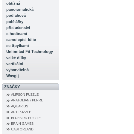
obtížná
panoramatická
podlahová
polštářky
příslušenství
s hodinami
samolepicí fólie
se třpytkami
Unlimited Fit Technology
velké dílky
vertikální
vybarvitelná
Wasgij
ZNAČKY
ALIPSON PUZZLE
ANATOLIAN / PERRE
AQUARIUS
ART PUZZLE
BLUEBIRD PUZZLE
BRAIN GAMES
CASTORLAND