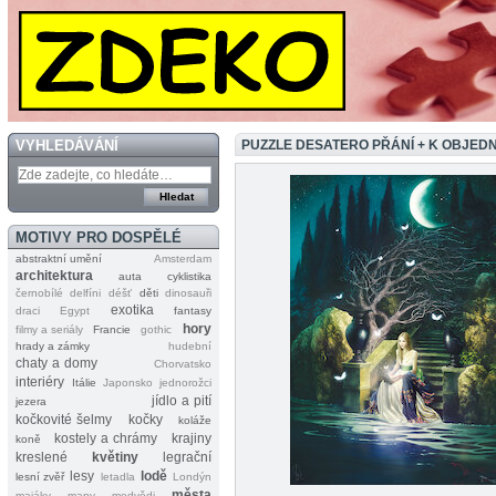
VYHLEDÁVÁNÍ
PUZZLE DESATERO PŘÁNÍ + K OBJE
MOTIVY PRO DOSPĚLÉ
abstraktní umění
Amsterdam
architektura
auta
cyklistika
černobílé
delfíni
déšť
děti
dinosauři
exotika
draci
Egypt
fantasy
hory
filmy a seriály
Francie
gothic
hrady a zámky
hudební
chaty a domy
Chorvatsko
interiéry
Itálie
Japonsko
jednorožci
jídlo a pití
jezera
kočkovité šelmy
kočky
koláže
kostely a chrámy
krajiny
koně
kreslené
květiny
legrační
lesy
lodě
lesní zvěř
letadla
Londýn
města
majáky
mapy
medvědi