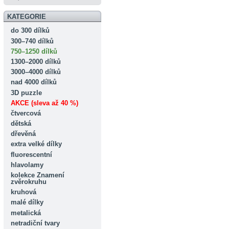
KATEGORIE
do 300 dílků
300–740 dílků
750–1250 dílků
1300–2000 dílků
3000–4000 dílků
nad 4000 dílků
3D puzzle
AKCE (sleva až 40 %)
čtvercová
dětská
dřevěná
extra velké dílky
fluorescentní
hlavolamy
kolekce Znamení
zvěrokruhu
kruhová
malé dílky
metalická
netradiční tvary