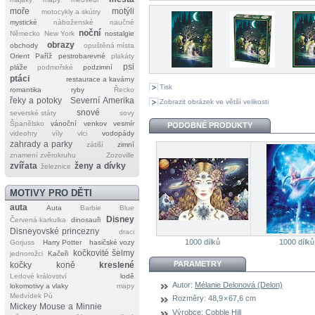
moře
motýli
motocykly a skútry
mystické
náboženské
naučné
noční
Německo
New York
nostalgie
obrazy
obchody
opuštěná místa
Orient
Paříž
pestrobarevné
plakáty
psi
pláže
podmořské
podzimní
ptáci
restaurace a kavárny
Tisk
romantika
ryby
Řecko
řeky a potoky
Severní Amerika
Zobrazit obrázek ve větší velikosti
snové
severské státy
sovy
Španělsko
vánoční
venkov
vesmír
PODOBNÉ PRODUKTY
videohry
víly
vlci
vodopády
zahrady a parky
zátiší
zimní
znamení zvěrokruhu
Zozoville
zvířata
ženy a dívky
železnice
MOTIVY PRO DĚTI
auta
Auta
Barbie
Blue
Disney
Červená karkulka
dinosauři
Disneyovské princezny
draci
1000 dílků
1000 dílků
Gorjuss
Harry Potter
hasičské vozy
kočkovité šelmy
jednorožci
Kačeři
PARAMETRY
kočky
koně
kreslené
Ledové království
lodě
Autor:
Mélanie Delonová (Delon)
lokomotivy a vlaky
mapy
Medvídek Pú
Rozměry:
48,9 × 67,6 cm
Mickey Mouse a Minnie
Výrobce:
Cobble Hill