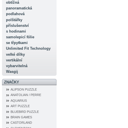
obtížná
panoramatická
podlahová
polštářky
příslušenství
s hodinami
samolepicí fólie
se třpytkami
Unlimited Fit Technology
velké dílky
vertikální
vybarvitelná
Wasgij
ZNAČKY
ALIPSON PUZZLE
ANATOLIAN / PERRE
AQUARIUS
ART PUZZLE
BLUEBIRD PUZZLE
BRAIN GAMES
CASTORLAND