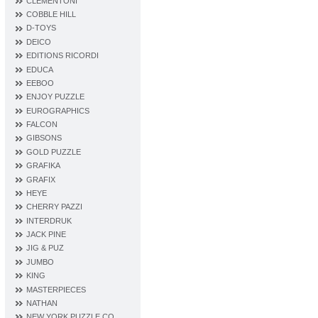
CLEMENTONI
COBBLE HILL
D‐TOYS
DEICO
EDITIONS RICORDI
EDUCA
EEBOO
ENJOY PUZZLE
EUROGRAPHICS
FALCON
GIBSONS
GOLD PUZZLE
GRAFIKA
GRAFIX
HEYE
CHERRY PAZZI
INTERDRUK
JACK PINE
JIG & PUZ
JUMBO
KING
MASTERPIECES
NATHAN
NEW YORK PUZZLE CO.