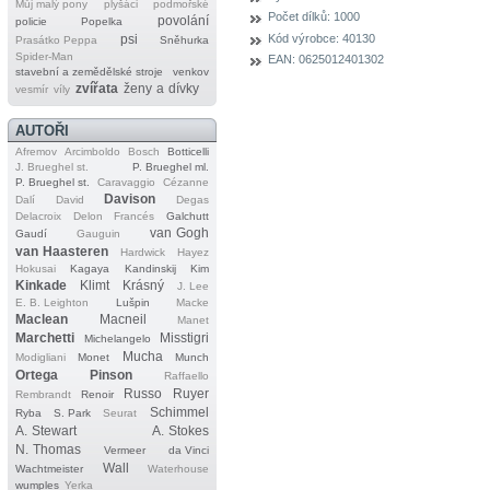
Můj malý pony
plyšáci
podmořské
Počet dílků:
1000
povolání
policie
Popelka
Kód výrobce:
40130
psi
Prasátko Peppa
Sněhurka
Spider‐Man
EAN:
0625012401302
stavební a zemědělské stroje
venkov
zvířata
ženy a dívky
vesmír
víly
AUTOŘI
Afremov
Arcimboldo
Bosch
Botticelli
J. Brueghel st.
P. Brueghel ml.
P. Brueghel st.
Caravaggio
Cézanne
Davison
Dalí
David
Degas
Delacroix
Delon
Francés
Galchutt
van Gogh
Gaudí
Gauguin
van Haasteren
Hardwick
Hayez
Hokusai
Kagaya
Kandinskij
Kim
Kinkade
Klimt
Krásný
J. Lee
E. B. Leighton
Lušpin
Macke
Maclean
Macneil
Manet
Marchetti
Misstigri
Michelangelo
Mucha
Modigliani
Monet
Munch
Ortega
Pinson
Raffaello
Russo
Ruyer
Rembrandt
Renoir
Schimmel
Ryba
S. Park
Seurat
A. Stewart
A. Stokes
N. Thomas
Vermeer
da Vinci
Wall
Wachtmeister
Waterhouse
wumples
Yerka