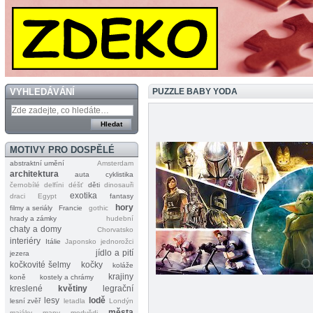
VYHLEDÁVÁNÍ
PUZZLE BABY YODA
MOTIVY PRO DOSPĚLÉ
abstraktní umění
Amsterdam
architektura
auta
cyklistika
černobílé
delfíni
déšť
děti
dinosauři
exotika
draci
Egypt
fantasy
hory
filmy a seriály
Francie
gothic
hrady a zámky
hudební
chaty a domy
Chorvatsko
interiéry
Itálie
Japonsko
jednorožci
jídlo a pití
jezera
kočkovité šelmy
kočky
koláže
krajiny
koně
kostely a chrámy
kreslené
květiny
legrační
lesy
lodě
lesní zvěř
letadla
Londýn
města
majáky
mapy
medvědi