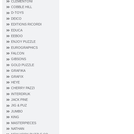
CLEMENTONI
COBBLE HILL
D‐TOYS
DEICO
EDITIONS RICORDI
EDUCA
EEBOO
ENJOY PUZZLE
EUROGRAPHICS
FALCON
GIBSONS
GOLD PUZZLE
GRAFIKA
GRAFIX
HEYE
CHERRY PAZZI
INTERDRUK
JACK PINE
JIG & PUZ
JUMBO
KING
MASTERPIECES
NATHAN