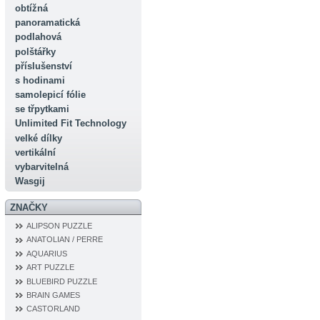
obtížná
panoramatická
podlahová
polštářky
příslušenství
s hodinami
samolepicí fólie
se třpytkami
Unlimited Fit Technology
velké dílky
vertikální
vybarvitelná
Wasgij
ZNAČKY
ALIPSON PUZZLE
ANATOLIAN / PERRE
AQUARIUS
ART PUZZLE
BLUEBIRD PUZZLE
BRAIN GAMES
CASTORLAND