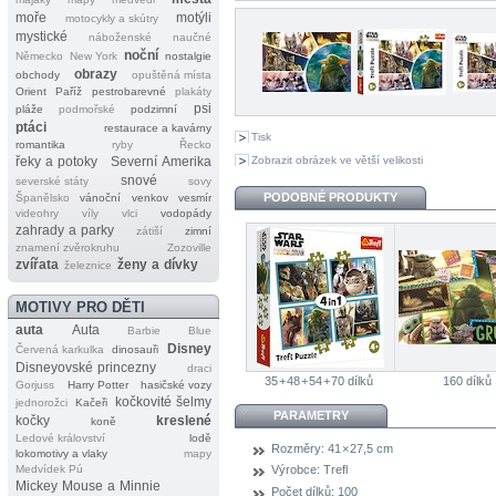
moře
motýli
motocykly a skútry
mystické
náboženské
naučné
noční
Německo
New York
nostalgie
obrazy
obchody
opuštěná místa
Orient
Paříž
pestrobarevné
plakáty
psi
pláže
podmořské
podzimní
ptáci
restaurace a kavárny
Tisk
romantika
ryby
Řecko
Zobrazit obrázek ve větší velikosti
řeky a potoky
Severní Amerika
snové
severské státy
sovy
PODOBNÉ PRODUKTY
Španělsko
vánoční
venkov
vesmír
videohry
víly
vlci
vodopády
zahrady a parky
zátiší
zimní
znamení zvěrokruhu
Zozoville
zvířata
ženy a dívky
železnice
MOTIVY PRO DĚTI
auta
Auta
Barbie
Blue
Disney
Červená karkulka
dinosauři
Disneyovské princezny
draci
35 + 48 + 54 + 70 dílků
160 dílků
Gorjuss
Harry Potter
hasičské vozy
kočkovité šelmy
jednorožci
Kačeři
PARAMETRY
kočky
kreslené
koně
Ledové království
lodě
Rozměry:
41 × 27,5 cm
lokomotivy a vlaky
mapy
Medvídek Pú
Výrobce:
Trefl
Mickey Mouse a Minnie
Počet dílků:
100