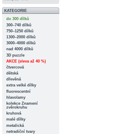
KATEGORIE
do 300 dílků
300–740 dílků
750–1250 dílků
1300–2000 dílků
3000–4000 dílků
nad 4000 dílků
3D puzzle
AKCE (sleva až 40 %)
čtvercová
dětská
dřevěná
extra velké dílky
fluorescentní
hlavolamy
kolekce Znamení
zvěrokruhu
kruhová
malé dílky
metalická
netradiční tvary