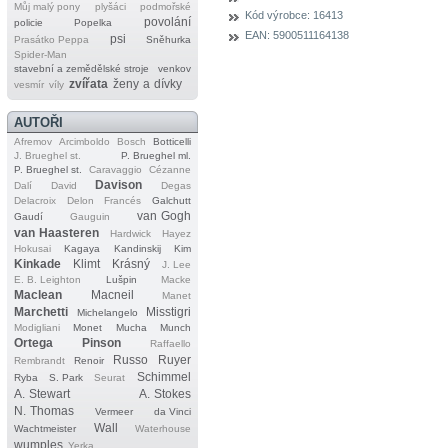
Můj malý pony
plyšáci
podmořské
Kód výrobce:
16413
povolání
policie
Popelka
EAN:
5900511164138
psi
Prasátko Peppa
Sněhurka
Spider‐Man
stavební a zemědělské stroje
venkov
zvířata
ženy a dívky
vesmír
víly
AUTOŘI
Afremov
Arcimboldo
Bosch
Botticelli
J. Brueghel st.
P. Brueghel ml.
P. Brueghel st.
Caravaggio
Cézanne
Davison
Dalí
David
Degas
Delacroix
Delon
Francés
Galchutt
van Gogh
Gaudí
Gauguin
van Haasteren
Hardwick
Hayez
Hokusai
Kagaya
Kandinskij
Kim
Kinkade
Klimt
Krásný
J. Lee
E. B. Leighton
Lušpin
Macke
Maclean
Macneil
Manet
Marchetti
Misstigri
Michelangelo
Modigliani
Monet
Mucha
Munch
Ortega
Pinson
Raffaello
Russo
Ruyer
Rembrandt
Renoir
Schimmel
Ryba
S. Park
Seurat
A. Stewart
A. Stokes
N. Thomas
Vermeer
da Vinci
Wall
Wachtmeister
Waterhouse
wumples
Yerka