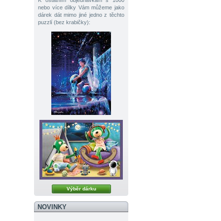
K ostatním objednávkám s 1000
nebo více dílky Vám můžeme jako
dárek dát mimo jiné jedno z těchto
puzzlí (bez krabičky):
Výběr dárku
NOVINKY