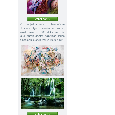
Výběr dárku
K objednávkám obsahujícím
alespoň čtyři samostatná puzzle,
každé min. s 1000 dílky, můžete
jako dárek dostat například jedno
z následujících puzzlí s 1000 dílky:
Výběr dárku