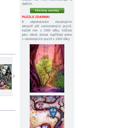
dalších.
Všechny novinky
PUZZLE ZDARMA!
K objednávkám obsahujícím
alespoň pět samostatných puzzlí,
každé min. s 1000 dílky, můžete
jako dárek dostat například jedno
z následujících puzzlí s 1000 dílky:
250 dílků
160 dílků
100 dílků