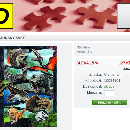
 JURSKÝ SVĚT
300 dílků
velké dílky
SLEVA 15 %
127 K
149
Značka:
Clementoni
Kód zboží:
10024101
Dostupnost:
skladem
Množství: