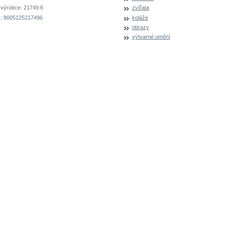
 výrobce:
21749.6
zvířata
:
8005125217496
koláže
obrazy
výtvarné umění