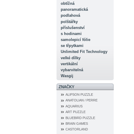
obtížná
panoramatická
podlahová
polštářky
příslušenství
s hodinami
samolepicí fólie
se třpytkami
Unlimited Fit Technology
velké dílky
vertikální
vybarvitelná
Wasgij
ZNAČKY
ALIPSON PUZZLE
ANATOLIAN / PERRE
AQUARIUS
ART PUZZLE
BLUEBIRD PUZZLE
BRAIN GAMES
CASTORLAND