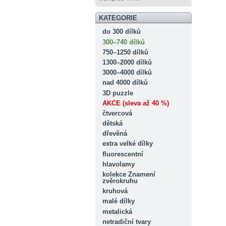
KATEGORIE
do 300 dílků
300–740 dílků
750–1250 dílků
1300–2000 dílků
3000–4000 dílků
nad 4000 dílků
3D puzzle
AKCE (sleva až 40 %)
čtvercová
dětská
dřevěná
extra velké dílky
fluorescentní
hlavolamy
kolekce Znamení
zvěrokruhu
kruhová
malé dílky
metalická
netradiční tvary