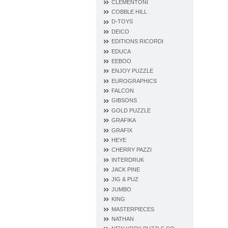
CLEMENTONI
COBBLE HILL
D‐TOYS
DEICO
EDITIONS RICORDI
EDUCA
EEBOO
ENJOY PUZZLE
EUROGRAPHICS
FALCON
GIBSONS
GOLD PUZZLE
GRAFIKA
GRAFIX
HEYE
CHERRY PAZZI
INTERDRUK
JACK PINE
JIG & PUZ
JUMBO
KING
MASTERPIECES
NATHAN