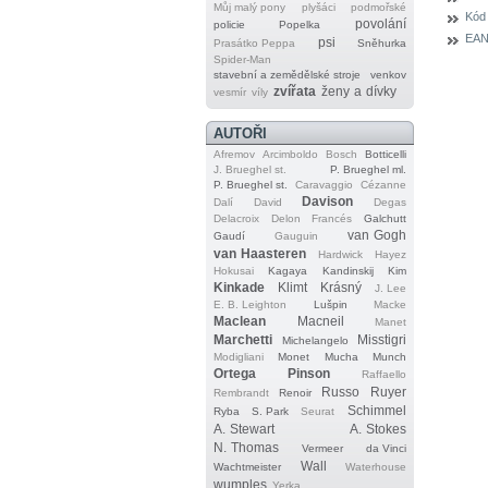
Můj malý pony
plyšáci
podmořské
Kód
povolání
policie
Popelka
EAN
psi
Prasátko Peppa
Sněhurka
Spider‐Man
stavební a zemědělské stroje
venkov
zvířata
ženy a dívky
vesmír
víly
AUTOŘI
Afremov
Arcimboldo
Bosch
Botticelli
J. Brueghel st.
P. Brueghel ml.
P. Brueghel st.
Caravaggio
Cézanne
Davison
Dalí
David
Degas
Delacroix
Delon
Francés
Galchutt
van Gogh
Gaudí
Gauguin
van Haasteren
Hardwick
Hayez
Hokusai
Kagaya
Kandinskij
Kim
Kinkade
Klimt
Krásný
J. Lee
E. B. Leighton
Lušpin
Macke
Maclean
Macneil
Manet
Marchetti
Misstigri
Michelangelo
Modigliani
Monet
Mucha
Munch
Ortega
Pinson
Raffaello
Russo
Ruyer
Rembrandt
Renoir
Schimmel
Ryba
S. Park
Seurat
A. Stewart
A. Stokes
N. Thomas
Vermeer
da Vinci
Wall
Wachtmeister
Waterhouse
wumples
Yerka