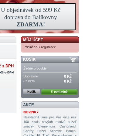
MŮJ ÚČET
Přihlášení / registrace
KOŠÍK
č
s DPH
Žádné produkty
 Kč
s DPH
Dopravné
0 Kč
Celkem
0 Kč
Košík
K pokladně
AKCE
NOVINKY
Naskladnili jsme pro Vás více než
100 zcela nových motivů puzzlí
značek Clementoni, Castorland,
Cherry Pazzi, Schmidt, Educa,
Cobble Hill, Trefl, Ravensburger a