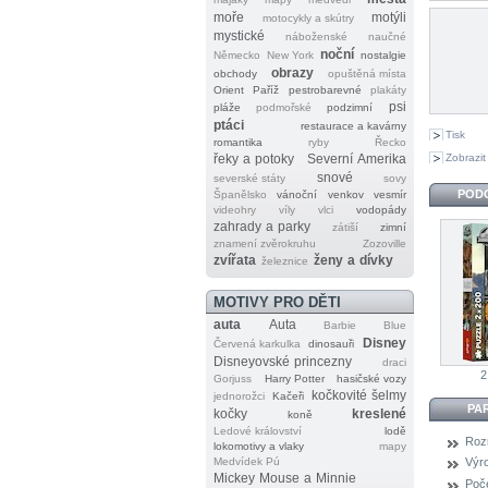
moře
motýli
motocykly a skútry
mystické
náboženské
naučné
noční
Německo
New York
nostalgie
obrazy
obchody
opuštěná místa
Orient
Paříž
pestrobarevné
plakáty
psi
pláže
podmořské
podzimní
ptáci
restaurace a kavárny
Tisk
romantika
ryby
Řecko
Zobrazit
řeky a potoky
Severní Amerika
snové
severské státy
sovy
POD
Španělsko
vánoční
venkov
vesmír
videohry
víly
vlci
vodopády
zahrady a parky
zátiší
zimní
znamení zvěrokruhu
Zozoville
zvířata
ženy a dívky
železnice
MOTIVY PRO DĚTI
auta
Auta
Barbie
Blue
Disney
Červená karkulka
dinosauři
Disneyovské princezny
draci
2
Gorjuss
Harry Potter
hasičské vozy
kočkovité šelmy
jednorožci
Kačeři
PA
kočky
kreslené
koně
Ledové království
lodě
Roz
lokomotivy a vlaky
mapy
Medvídek Pú
Výr
Mickey Mouse a Minnie
Poče