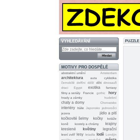
VYHLEDÁVÁNÍ
PUZZLE
MOTIVY PRO DOSPĚLÉ
abstraktní umění
Amsterdam
architektura
auta
cyklistika
černobílé
delfíni
déšť
děti
dinosauři
exotika
draci
Egypt
fantasy
hory
filmy a seriály
Francie
gothic
hrady a zámky
hudební
chaty a domy
Chorvatsko
interiéry
Itálie
Japonsko
jednorožci
jídlo a pití
jezera
kočkovité šelmy
kočky
koláže
krajiny
koně
kostely a chrámy
kreslené
květiny
legrační
lesy
lodě
lesní zvěř
letadla
Londýn
města
majáky
mapy
medvědi