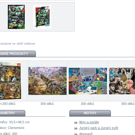
 obrázek ve větší velikosti
OBNÉ PRODUKTY
 × 200 dílků
300 dílků
300 dílků
300 dílků
RAMETRY
MOTIVY
měry:
33,5 × 48,5 cm
filmy a seriály
obce:
Clementoni
Jurský park a Jurský svět
t dílků:
300
dinosauři