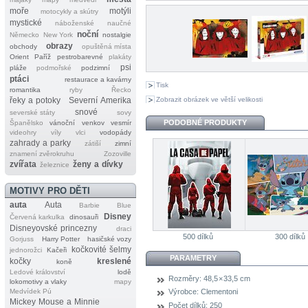
moře
motýli
motocykly a skútry
mystické
náboženské
naučné
noční
Německo
New York
nostalgie
obrazy
obchody
opuštěná místa
Orient
Paříž
pestrobarevné
plakáty
psi
pláže
podmořské
podzimní
ptáci
restaurace a kavárny
Tisk
romantika
ryby
Řecko
Zobrazit obrázek ve větší velikosti
řeky a potoky
Severní Amerika
snové
severské státy
sovy
PODOBNÉ PRODUKTY
Španělsko
vánoční
venkov
vesmír
videohry
víly
vlci
vodopády
zahrady a parky
zátiší
zimní
znamení zvěrokruhu
Zozoville
zvířata
ženy a dívky
železnice
MOTIVY PRO DĚTI
auta
Auta
Barbie
Blue
Disney
Červená karkulka
dinosauři
Disneyovské princezny
draci
500 dílků
300 dílků
Gorjuss
Harry Potter
hasičské vozy
kočkovité šelmy
jednorožci
Kačeři
PARAMETRY
kočky
kreslené
koně
Ledové království
lodě
Rozměry:
48,5 × 33,5 cm
lokomotivy a vlaky
mapy
Medvídek Pú
Výrobce:
Clementoni
Mickey Mouse a Minnie
Počet dílků:
250