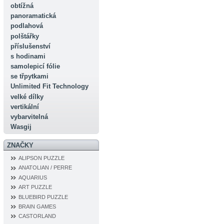
obtížná
panoramatická
podlahová
polštářky
příslušenství
s hodinami
samolepicí fólie
se třpytkami
Unlimited Fit Technology
velké dílky
vertikální
vybarvitelná
Wasgij
ZNAČKY
ALIPSON PUZZLE
ANATOLIAN / PERRE
AQUARIUS
ART PUZZLE
BLUEBIRD PUZZLE
BRAIN GAMES
CASTORLAND