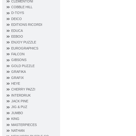
CLEMENTONI
COBBLE HILL
D‐TOYS
DEICO
EDITIONS RICORDI
EDUCA
EEBOO
ENJOY PUZZLE
EUROGRAPHICS
FALCON
GIBSONS
GOLD PUZZLE
GRAFIKA
GRAFIX
HEYE
CHERRY PAZZI
INTERDRUK
JACK PINE
JIG & PUZ
JUMBO
KING
MASTERPIECES
NATHAN