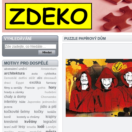
VYHLEDÁVÁNÍ
PUZZLE PAPÍROVÝ DŮM
MOTIVY PRO DOSPĚLÉ
abstraktní umění
Amsterdam
architektura
auta
cyklistika
černobílé
delfíni
déšť
děti
dinosauři
exotika
draci
Egypt
fantasy
hory
filmy a seriály
Francie
gothic
hrady a zámky
hudební
chaty a domy
Chorvatsko
interiéry
Itálie
Japonsko
jednorožci
jídlo a pití
jezera
kočkovité šelmy
kočky
koláže
krajiny
koně
kostely a chrámy
kreslené
květiny
legrační
lesy
lodě
lesní zvěř
letadla
Londýn
města
majáky
mapy
medvědi