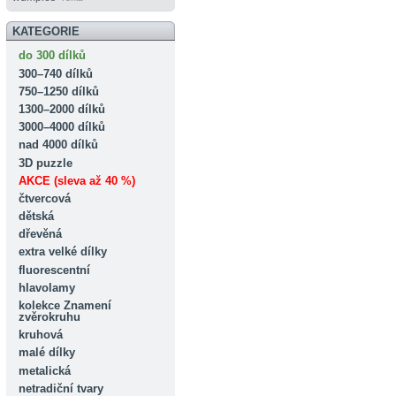
KATEGORIE
do 300 dílků
300–740 dílků
750–1250 dílků
1300–2000 dílků
3000–4000 dílků
nad 4000 dílků
3D puzzle
AKCE (sleva až 40 %)
čtvercová
dětská
dřevěná
extra velké dílky
fluorescentní
hlavolamy
kolekce Znamení
zvěrokruhu
kruhová
malé dílky
metalická
netradiční tvary