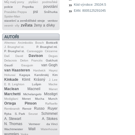
Můj malý pony
plyšáci
podmořské
Kód výrobce:
29104.5
povolání
policie
Popelka
EAN:
8005125291045
psi
Prasátko Peppa
Sněhurka
Spider‐Man
stavební a zemědělské stroje
venkov
zvířata
ženy a dívky
vesmír
víly
AUTOŘI
Afremov
Arcimboldo
Bosch
Botticelli
J. Brueghel st.
P. Brueghel ml.
P. Brueghel st.
Caravaggio
Cézanne
Davison
Dalí
David
Degas
Delacroix
Delon
Francés
Galchutt
van Gogh
Gaudí
Gauguin
van Haasteren
Hardwick
Hayez
Hokusai
Kagaya
Kandinskij
Kim
Kinkade
Klimt
Krásný
J. Lee
E. B. Leighton
Lušpin
Macke
Maclean
Macneil
Manet
Marchetti
Misstigri
Michelangelo
Modigliani
Monet
Mucha
Munch
Ortega
Pinson
Raffaello
Russo
Ruyer
Rembrandt
Renoir
Schimmel
Ryba
S. Park
Seurat
A. Stewart
A. Stokes
N. Thomas
Vermeer
da Vinci
Wall
Wachtmeister
Waterhouse
wumples
Yerka