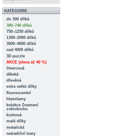
KATEGORIE
do 300 dílků
300–740 dílků
750–1250 dílků
1300–2000 dílků
3000–4000 dílků
nad 4000 dílků
3D puzzle
AKCE (sleva až 40 %)
čtvercová
dětská
dřevěná
extra velké dílky
fluorescentní
hlavolamy
kolekce Znamení
zvěrokruhu
kruhová
malé dílky
metalická
netradiční tvary