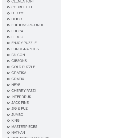
CLEMENTONI
COBBLE HILL
D‐TOYS
DEICO
EDITIONS RICORDI
EDUCA
EEBOO
ENJOY PUZZLE
EUROGRAPHICS
FALCON
GIBSONS
GOLD PUZZLE
GRAFIKA
GRAFIX
HEYE
CHERRY PAZZI
INTERDRUK
JACK PINE
JIG & PUZ
JUMBO
KING
MASTERPIECES
NATHAN