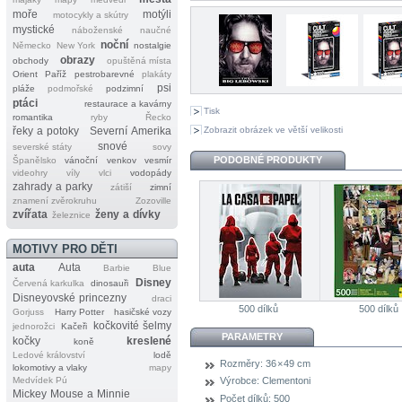
moře
motýli
motocykly a skútry
mystické
náboženské
naučné
noční
Německo
New York
nostalgie
obrazy
obchody
opuštěná místa
Orient
Paříž
pestrobarevné
plakáty
psi
pláže
podmořské
podzimní
ptáci
restaurace a kavárny
Tisk
romantika
ryby
Řecko
Zobrazit obrázek ve větší velikosti
řeky a potoky
Severní Amerika
snové
severské státy
sovy
PODOBNÉ PRODUKTY
Španělsko
vánoční
venkov
vesmír
videohry
víly
vlci
vodopády
zahrady a parky
zátiší
zimní
znamení zvěrokruhu
Zozoville
zvířata
ženy a dívky
železnice
MOTIVY PRO DĚTI
auta
Auta
Barbie
Blue
Disney
Červená karkulka
dinosauři
Disneyovské princezny
draci
500 dílků
500 dílků
Gorjuss
Harry Potter
hasičské vozy
kočkovité šelmy
jednorožci
Kačeři
PARAMETRY
kočky
kreslené
koně
Ledové království
lodě
Rozměry:
36 × 49 cm
lokomotivy a vlaky
mapy
Medvídek Pú
Výrobce:
Clementoni
Mickey Mouse a Minnie
Počet dílků:
500