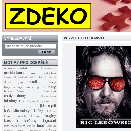
VYHLEDÁVÁNÍ
PUZZLE BIG LEBOWSKI
MOTIVY PRO DOSPĚLÉ
abstraktní umění
Amsterdam
architektura
auta
cyklistika
černobílé
delfíni
déšť
děti
dinosauři
exotika
draci
Egypt
fantasy
hory
filmy a seriály
Francie
gothic
hrady a zámky
hudební
chaty a domy
Chorvatsko
interiéry
Itálie
Japonsko
jednorožci
jídlo a pití
jezera
kočkovité šelmy
kočky
koláže
krajiny
koně
kostely a chrámy
kreslené
květiny
legrační
lesy
lodě
lesní zvěř
letadla
Londýn
města
majáky
mapy
medvědi