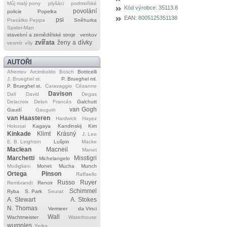
Můj malý pony
plyšáci
podmořské
Kód výrobce:
35113.8
povolání
policie
Popelka
EAN:
8005125351138
psi
Prasátko Peppa
Sněhurka
Spider‐Man
stavební a zemědělské stroje
venkov
zvířata
ženy a dívky
vesmír
víly
AUTOŘI
Afremov
Arcimboldo
Bosch
Botticelli
J. Brueghel st.
P. Brueghel ml.
P. Brueghel st.
Caravaggio
Cézanne
Davison
Dalí
David
Degas
Delacroix
Delon
Francés
Galchutt
van Gogh
Gaudí
Gauguin
van Haasteren
Hardwick
Hayez
Hokusai
Kagaya
Kandinskij
Kim
Kinkade
Klimt
Krásný
J. Lee
E. B. Leighton
Lušpin
Macke
Maclean
Macneil
Manet
Marchetti
Misstigri
Michelangelo
Modigliani
Monet
Mucha
Munch
Ortega
Pinson
Raffaello
Russo
Ruyer
Rembrandt
Renoir
Schimmel
Ryba
S. Park
Seurat
A. Stewart
A. Stokes
N. Thomas
Vermeer
da Vinci
Wall
Wachtmeister
Waterhouse
wumples
Yerka