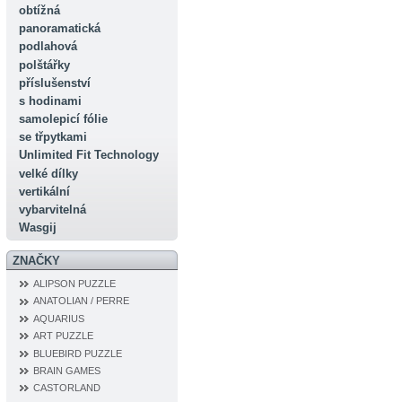
obtížná
panoramatická
podlahová
polštářky
příslušenství
s hodinami
samolepicí fólie
se třpytkami
Unlimited Fit Technology
velké dílky
vertikální
vybarvitelná
Wasgij
ZNAČKY
ALIPSON PUZZLE
ANATOLIAN / PERRE
AQUARIUS
ART PUZZLE
BLUEBIRD PUZZLE
BRAIN GAMES
CASTORLAND