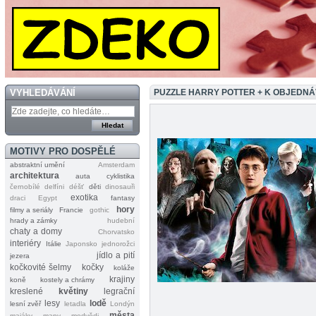
VYHLEDÁVÁNÍ
PUZZLE HARRY POTTER + K OBJEDN
MOTIVY PRO DOSPĚLÉ
abstraktní umění
Amsterdam
architektura
auta
cyklistika
černobílé
delfíni
déšť
děti
dinosauři
exotika
draci
Egypt
fantasy
hory
filmy a seriály
Francie
gothic
hrady a zámky
hudební
chaty a domy
Chorvatsko
interiéry
Itálie
Japonsko
jednorožci
jídlo a pití
jezera
kočkovité šelmy
kočky
koláže
krajiny
koně
kostely a chrámy
kreslené
květiny
legrační
lesy
lodě
lesní zvěř
letadla
Londýn
města
majáky
mapy
medvědi