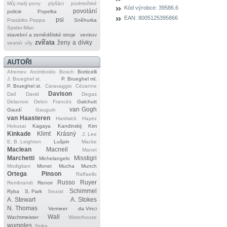
Můj malý pony
plyšáci
podmořské
Kód výrobce:
39586.6
povolání
policie
Popelka
EAN:
8005125395866
psi
Prasátko Peppa
Sněhurka
Spider‐Man
stavební a zemědělské stroje
venkov
zvířata
ženy a dívky
vesmír
víly
AUTOŘI
Afremov
Arcimboldo
Bosch
Botticelli
J. Brueghel st.
P. Brueghel ml.
P. Brueghel st.
Caravaggio
Cézanne
Davison
Dalí
David
Degas
Delacroix
Delon
Francés
Galchutt
van Gogh
Gaudí
Gauguin
van Haasteren
Hardwick
Hayez
Hokusai
Kagaya
Kandinskij
Kim
Kinkade
Klimt
Krásný
J. Lee
E. B. Leighton
Lušpin
Macke
Maclean
Macneil
Manet
Marchetti
Misstigri
Michelangelo
Modigliani
Monet
Mucha
Munch
Ortega
Pinson
Raffaello
Russo
Ruyer
Rembrandt
Renoir
Schimmel
Ryba
S. Park
Seurat
A. Stewart
A. Stokes
N. Thomas
Vermeer
da Vinci
Wall
Wachtmeister
Waterhouse
wumples
Yerka