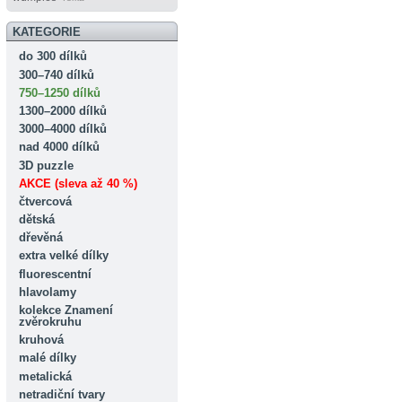
KATEGORIE
do 300 dílků
300–740 dílků
750–1250 dílků
1300–2000 dílků
3000–4000 dílků
nad 4000 dílků
3D puzzle
AKCE (sleva až 40 %)
čtvercová
dětská
dřevěná
extra velké dílky
fluorescentní
hlavolamy
kolekce Znamení
zvěrokruhu
kruhová
malé dílky
metalická
netradiční tvary