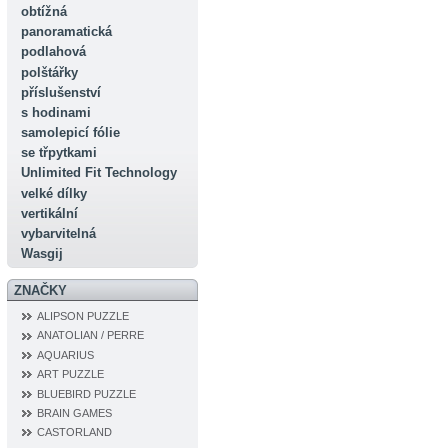
obtížná
panoramatická
podlahová
polštářky
příslušenství
s hodinami
samolepicí fólie
se třpytkami
Unlimited Fit Technology
velké dílky
vertikální
vybarvitelná
Wasgij
ZNAČKY
ALIPSON PUZZLE
ANATOLIAN / PERRE
AQUARIUS
ART PUZZLE
BLUEBIRD PUZZLE
BRAIN GAMES
CASTORLAND