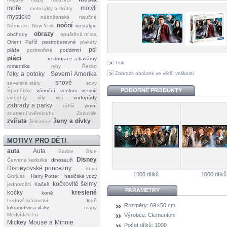
moře
motýli
motocykly a skútry
mystické
náboženské
naučné
noční
Německo
New York
nostalgie
obrazy
obchody
opuštěná místa
Orient
Paříž
pestrobarevné
plakáty
psi
pláže
podmořské
podzimní
ptáci
restaurace a kavárny
Tisk
romantika
ryby
Řecko
Zobrazit obrázek ve větší velikosti
řeky a potoky
Severní Amerika
snové
severské státy
sovy
PODOBNÉ PRODUKTY
Španělsko
vánoční
venkov
vesmír
videohry
víly
vlci
vodopády
zahrady a parky
zátiší
zimní
znamení zvěrokruhu
Zozoville
zvířata
ženy a dívky
železnice
MOTIVY PRO DĚTI
auta
Auta
Barbie
Blue
Disney
Červená karkulka
dinosauři
Disneyovské princezny
draci
1000 dílků
1000 dílků
Gorjuss
Harry Potter
hasičské vozy
kočkovité šelmy
jednorožci
Kačeři
PARAMETRY
kočky
kreslené
koně
Ledové království
lodě
Rozměry:
69 × 50 cm
lokomotivy a vlaky
mapy
Medvídek Pú
Výrobce:
Clementoni
Mickey Mouse a Minnie
Počet dílků:
1000