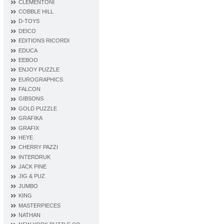
CLEMENTONI
COBBLE HILL
D‐TOYS
DEICO
EDITIONS RICORDI
EDUCA
EEBOO
ENJOY PUZZLE
EUROGRAPHICS
FALCON
GIBSONS
GOLD PUZZLE
GRAFIKA
GRAFIX
HEYE
CHERRY PAZZI
INTERDRUK
JACK PINE
JIG & PUZ
JUMBO
KING
MASTERPIECES
NATHAN