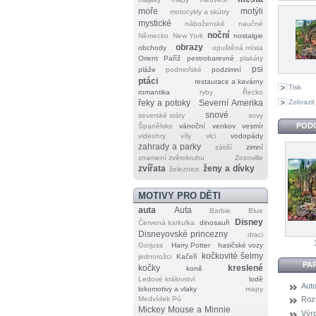
moře
motýli
motocykly a skútry
mystické
náboženské
naučné
noční
Německo
New York
nostalgie
obrazy
obchody
opuštěná místa
Orient
Paříž
pestrobarevné
plakáty
psi
pláže
podmořské
podzimní
ptáci
restaurace a kavárny
Tisk
romantika
ryby
Řecko
Zobrazit
řeky a potoky
Severní Amerika
snové
severské státy
sovy
POD
Španělsko
vánoční
venkov
vesmír
videohry
víly
vlci
vodopády
zahrady a parky
zátiší
zimní
znamení zvěrokruhu
Zozoville
zvířata
ženy a dívky
železnice
MOTIVY PRO DĚTI
auta
Auta
Barbie
Blue
Disney
Červená karkulka
dinosauři
Disneyovské princezny
draci
Gorjuss
Harry Potter
hasičské vozy
kočkovité šelmy
jednorožci
Kačeři
PA
kočky
kreslené
koně
Ledové království
lodě
Auto
lokomotivy a vlaky
mapy
Medvídek Pú
Roz
Mickey Mouse a Minnie
Výr