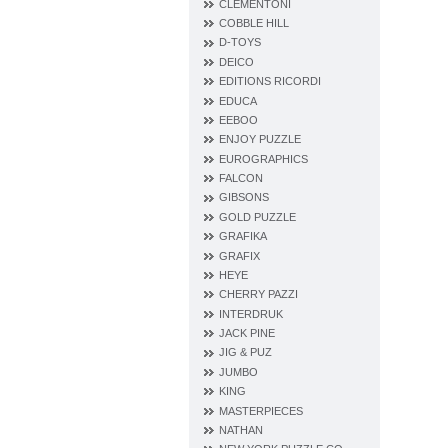
CLEMENTONI
COBBLE HILL
D‐TOYS
DEICO
EDITIONS RICORDI
EDUCA
EEBOO
ENJOY PUZZLE
EUROGRAPHICS
FALCON
GIBSONS
GOLD PUZZLE
GRAFIKA
GRAFIX
HEYE
CHERRY PAZZI
INTERDRUK
JACK PINE
JIG & PUZ
JUMBO
KING
MASTERPIECES
NATHAN