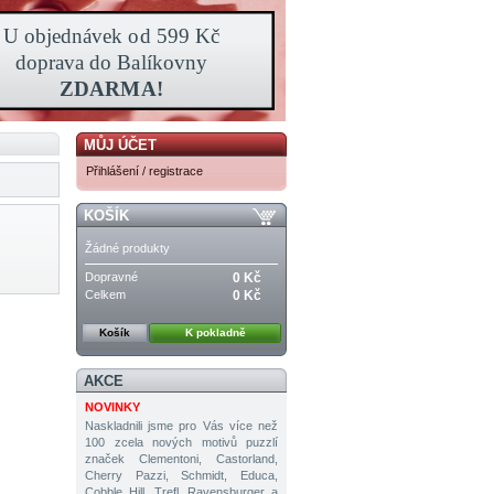
MŮJ ÚČET
Přihlášení / registrace
KOŠÍK
Žádné produkty
Dopravné
0 Kč
Celkem
0 Kč
Košík
K pokladně
AKCE
NOVINKY
Naskladnili jsme pro Vás více než
100 zcela nových motivů puzzlí
značek Clementoni, Castorland,
Cherry Pazzi, Schmidt, Educa,
Cobble Hill, Trefl, Ravensburger a