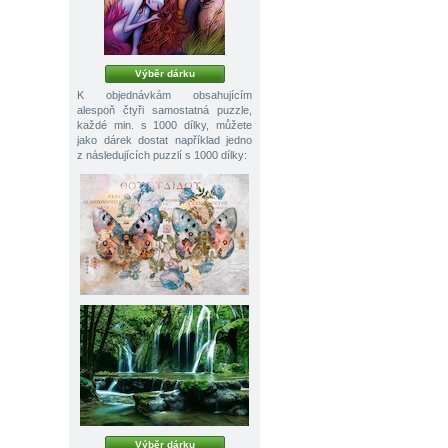
Výběr dárku
K objednávkám obsahujícím
alespoň čtyři samostatná puzzle,
každé min. s 1000 dílky, můžete
jako dárek dostat například jedno
z následujících puzzlí s 1000 dílky:
Výběr dárku