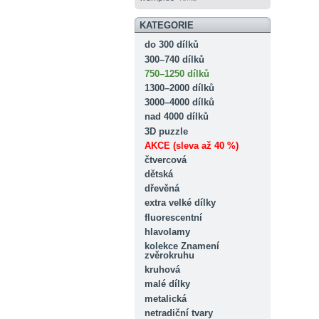
KATEGORIE
do 300 dílků
300–740 dílků
750–1250 dílků
1300–2000 dílků
3000–4000 dílků
nad 4000 dílků
3D puzzle
AKCE (sleva až 40 %)
čtvercová
dětská
dřevěná
extra velké dílky
fluorescentní
hlavolamy
kolekce Znamení
zvěrokruhu
kruhová
malé dílky
metalická
netradiční tvary