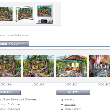
 obrázek ve větší velikosti
OBNÉ PRODUKTY
1000 dílků
1000 dílků
1000 dílků
1000 dílk
RAMETRY
MOTIVY
r:
Aimee Stewartová (Stewart)
interiéry
měry:
70 × 50 cm
fotografie
obce:
Clementoni
chaty a domy