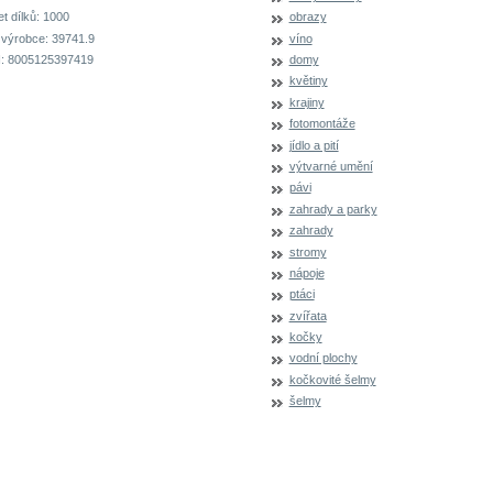
t dílků:
1000
obrazy
 výrobce:
39741.9
víno
:
8005125397419
domy
květiny
krajiny
fotomontáže
jídlo a pití
výtvarné umění
pávi
zahrady a parky
zahrady
stromy
nápoje
ptáci
zvířata
kočky
vodní plochy
kočkovité šelmy
šelmy