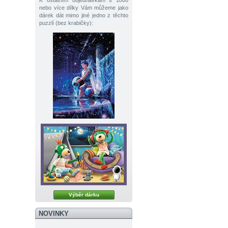
K ostatním objednávkám s 1000
nebo více dílky Vám můžeme jako
dárek dát mimo jiné jedno z těchto
puzzlí (bez krabičky):
Výběr dárku
NOVINKY