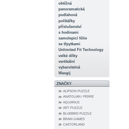
obtížná
panoramatická
podlahová
polštářky
příslušenství
s hodinami
samolepicí fólie
se třpytkami
Unlimited Fit Technology
velké dílky
vertikální
vybarvitelná
Wasgij
ZNAČKY
ALIPSON PUZZLE
ANATOLIAN / PERRE
AQUARIUS
ART PUZZLE
BLUEBIRD PUZZLE
BRAIN GAMES
CASTORLAND