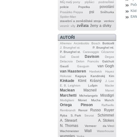
Můj malý pony
plyšáci
podmořské
Poče
povolání
policie
Popelka
Kód
psi
Prasátko Peppa
Sněhurka
EAN
Spider‐Man
stavební a zemědělské stroje
venkov
zvířata
ženy a dívky
vesmír
víly
AUTOŘI
Afremov
Arcimboldo
Bosch
Botticelli
J. Brueghel st.
P. Brueghel ml.
P. Brueghel st.
Caravaggio
Cézanne
Davison
Dalí
David
Degas
Delacroix
Delon
Francés
Galchutt
van Gogh
Gaudí
Gauguin
van Haasteren
Hardwick
Hayez
Hokusai
Kagaya
Kandinskij
Kim
Kinkade
Klimt
Krásný
J. Lee
E. B. Leighton
Lušpin
Macke
Maclean
Macneil
Manet
Marchetti
Misstigri
Michelangelo
Modigliani
Monet
Mucha
Munch
Ortega
Pinson
Raffaello
Russo
Ruyer
Rembrandt
Renoir
Schimmel
Ryba
S. Park
Seurat
A. Stewart
A. Stokes
N. Thomas
Vermeer
da Vinci
Wall
Wachtmeister
Waterhouse
wumples
Yerka