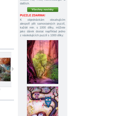
dalších.
Všechny novinky
PUZZLE ZDARMA!
K objednávkám obsahujícím
alespoň pět samostatných puzzlí,
každé min. s 1000 dílky, můžete
jako dárek dostat například jedno
z následujících puzzlí s 1000 dílky:
ů
1000 dílků
1000 dílků
1000 dílků