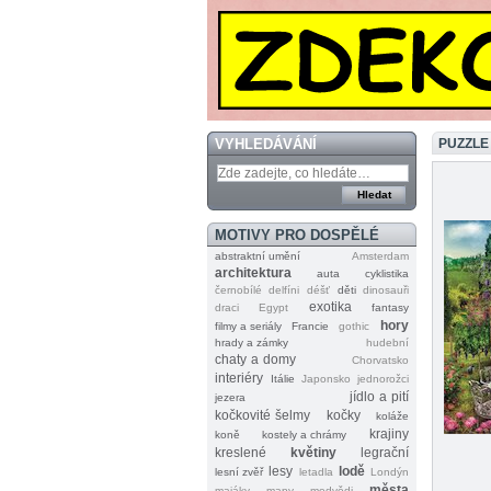
VYHLEDÁVÁNÍ
PUZZLE
MOTIVY PRO DOSPĚLÉ
abstraktní umění
Amsterdam
architektura
auta
cyklistika
černobílé
delfíni
déšť
děti
dinosauři
exotika
draci
Egypt
fantasy
hory
filmy a seriály
Francie
gothic
hrady a zámky
hudební
chaty a domy
Chorvatsko
interiéry
Itálie
Japonsko
jednorožci
jídlo a pití
jezera
kočkovité šelmy
kočky
koláže
krajiny
koně
kostely a chrámy
kreslené
květiny
legrační
lesy
lodě
lesní zvěř
letadla
Londýn
města
majáky
mapy
medvědi