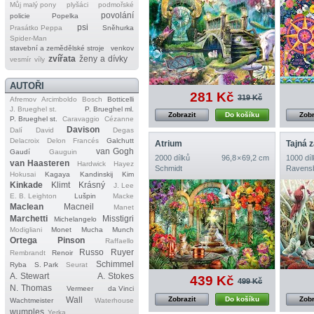
Můj malý pony
plyšáci
podmořské
povolání
policie
Popelka
psi
Prasátko Peppa
Sněhurka
Spider‐Man
stavební a zemědělské stroje
venkov
zvířata
ženy a dívky
vesmír
víly
AUTOŘI
281 Kč
319 Kč
Afremov
Arcimboldo
Bosch
Botticelli
J. Brueghel st.
P. Brueghel ml.
Zobrazit
Do košíku
Zobr
P. Brueghel st.
Caravaggio
Cézanne
Davison
Dalí
David
Degas
Delacroix
Delon
Francés
Galchutt
Atrium
Tajná 
van Gogh
Gaudí
Gauguin
2000 dílků
96,8 × 69,2 cm
1000 díl
van Haasteren
Hardwick
Hayez
Schmidt
Ravens
Hokusai
Kagaya
Kandinskij
Kim
Kinkade
Klimt
Krásný
J. Lee
E. B. Leighton
Lušpin
Macke
Maclean
Macneil
Manet
Marchetti
Misstigri
Michelangelo
Modigliani
Monet
Mucha
Munch
Ortega
Pinson
Raffaello
Russo
Ruyer
Rembrandt
Renoir
Schimmel
Ryba
S. Park
Seurat
A. Stewart
A. Stokes
439 Kč
499 Kč
N. Thomas
Vermeer
da Vinci
Zobrazit
Do košíku
Zobr
Wall
Wachtmeister
Waterhouse
wumples
Yerka