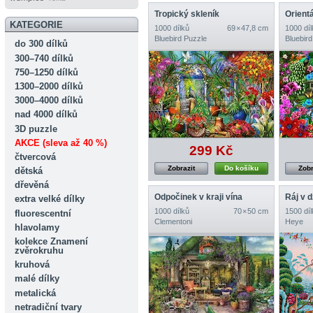
Tropický skleník
Orientá
KATEGORIE
1000 dílků
69 × 47,8 cm
1000 díl
Bluebird Puzzle
Bluebird
do 300 dílků
300–740 dílků
750–1250 dílků
1300–2000 dílků
3000–4000 dílků
nad 4000 dílků
3D puzzle
AKCE (sleva až 40 %)
299 Kč
čtvercová
Zobrazit
Do košíku
Zobr
dětská
dřevěná
Odpočinek v kraji vína
Ráj v d
extra velké dílky
1000 dílků
70 × 50 cm
1500 díl
fluorescentní
Clementoni
Heye
hlavolamy
kolekce Znamení
zvěrokruhu
kruhová
malé dílky
metalická
netradiční tvary