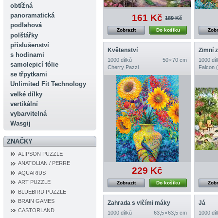
obtížná
panoramatická
161 Kč
189 Kč
podlahová
Zobrazit
Do košíku
Zobr
polštářky
příslušenství
Květenství
Zimní 
s hodinami
1000 dílků
50 × 70 cm
1000 díl
samolepicí fólie
Cherry Pazzi
Falcon 
se třpytkami
Unlimited Fit Technology
velké dílky
vertikální
vybarvitelná
Wasgij
ZNAČKY
ALIPSON PUZZLE
ANATOLIAN / PERRE
229 Kč
AQUARIUS
ART PUZZLE
Zobrazit
Do košíku
Zobr
BLUEBIRD PUZZLE
BRAIN GAMES
Zahrada s vlčími máky
Já
CASTORLAND
1000 dílků
63,5 × 63,5 cm
1000 díl