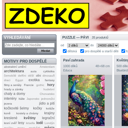
VYHLEDÁVÁNÍ
PUZZLE — PÁVI
35 produktů
od
do
dětská
pro dospělé a starší děti
f
Paví zahrada
Květin
MOTIVY PRO DOSPĚLÉ
1000 dílků
48 × 68 cm
500 dílk
abstraktní umění
Amsterdam
Educa
Bluebird
architektura
auta
cyklistika
černobílé
delfíni
déšť
děti
dinosauři
exotika
draci
Egypt
fantasy
hory
filmy a seriály
Francie
gothic
hrady a zámky
hudební
chaty a domy
Chorvatsko
interiéry
Itálie
Japonsko
jednorožci
jídlo a pití
jezera
kočkovité šelmy
kočky
koláže
krajiny
koně
kostely a chrámy
kreslené
květiny
legrační
lesy
lodě
lesní zvěř
letadla
Londýn
města
majáky
mapy
medvědi