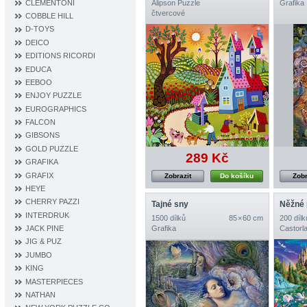
CLEMENTONI
Alipson Puzzle
Grafika
čtvercové
COBBLE HILL
D‐TOYS
DEICO
EDITIONS RICORDI
EDUCA
EEBOO
ENJOY PUZZLE
EUROGRAPHICS
FALCON
GIBSONS
GOLD PUZZLE
289 Kč
GRAFIKA
GRAFIX
Zobrazit
Do košíku
Zobr
HEYE
CHERRY PAZZI
Tajné sny
Něžné 
INTERDRUK
1500 dílků
85 × 60 cm
200 dílk
Grafika
Castorl
JACK PINE
JIG & PUZ
JUMBO
KING
MASTERPIECES
NATHAN