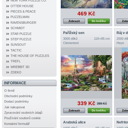
NEW YORK PUZZLE CO.
OTTER HOUSE
PIECES & PEACE
469 Kč
PUZZELMAN
Zobrazit
Do košíku
Zobr
RAVENSBURGER
SCHMIDT
Pařížský sen
Ráj v d
STAR PUZZLE
3000 dílků
119 × 85 cm
2000 díl
STEP PUZZLE
Clementoni
Heye
SUNSOUT
TACTIC
THE HOUSE OF PUZZLES
TREFL
WREBBIT 3D
ZDEKO
INFORMACE
O firmě
Obchodní podmínky
Dodací podmínky
339 Kč
399 Kč
Jak nakupovat
Zobrazit
Do košíku
Zobr
Zpracování osobních údajů
Používání souborů cookie
Arabská ulice
Nefrit
Kontaktní formulář