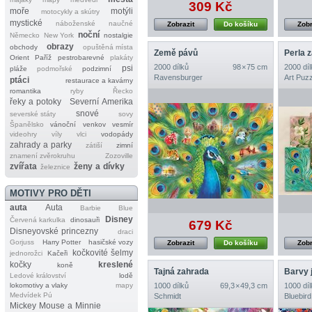
309 Kč
moře
motýli
motocykly a skútry
mystické
náboženské
naučné
Zobrazit
Do košíku
Zobr
noční
Německo
New York
nostalgie
obrazy
obchody
opuštěná místa
Země pávů
Perla 
Orient
Paříž
pestrobarevné
plakáty
2000 dílků
98 × 75 cm
2000 díl
psi
pláže
podmořské
podzimní
Ravensburger
Art Puzz
ptáci
restaurace a kavárny
romantika
ryby
Řecko
řeky a potoky
Severní Amerika
snové
severské státy
sovy
Španělsko
vánoční
venkov
vesmír
videohry
víly
vlci
vodopády
zahrady a parky
zátiší
zimní
znamení zvěrokruhu
Zozoville
zvířata
ženy a dívky
železnice
MOTIVY PRO DĚTI
auta
Auta
Barbie
Blue
Disney
Červená karkulka
dinosauři
679 Kč
Disneyovské princezny
draci
Gorjuss
Harry Potter
hasičské vozy
Zobrazit
Do košíku
Zobr
kočkovité šelmy
jednorožci
Kačeři
kočky
kreslené
koně
Tajná zahrada
Barvy 
Ledové království
lodě
lokomotivy a vlaky
mapy
1000 dílků
69,3 × 49,3 cm
1000 díl
Medvídek Pú
Schmidt
Bluebird
Mickey Mouse a Minnie