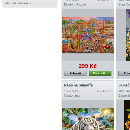
1000 dílků
68 × 48 cm
1000 díl
International orders
Bluebird Puzzle
SunsOu
299 Kč
Zobrazit
Do košíku
Zobr
Ráno na Sumatře
1500 dílků
68 × 47 cm
1000 díl
Castorland
Castorl