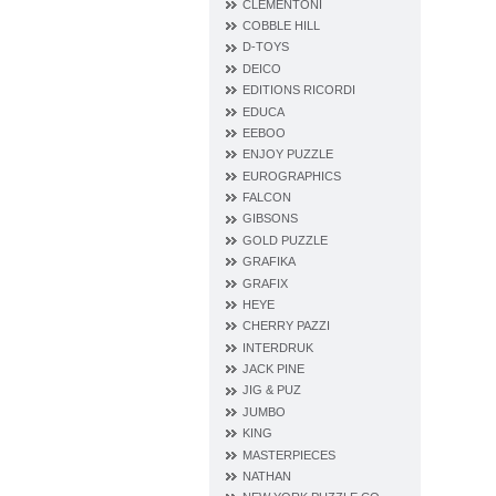
CLEMENTONI
COBBLE HILL
D‐TOYS
DEICO
EDITIONS RICORDI
EDUCA
EEBOO
ENJOY PUZZLE
EUROGRAPHICS
FALCON
GIBSONS
GOLD PUZZLE
GRAFIKA
GRAFIX
HEYE
CHERRY PAZZI
INTERDRUK
JACK PINE
JIG & PUZ
JUMBO
KING
MASTERPIECES
NATHAN