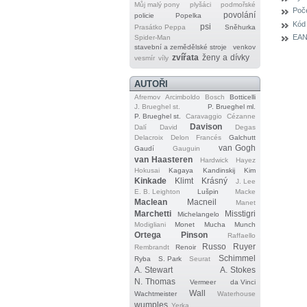
Můj malý pony
plyšáci
podmořské
Poče
povolání
policie
Popelka
Kód
psi
Prasátko Peppa
Sněhurka
EAN
Spider‐Man
stavební a zemědělské stroje
venkov
zvířata
ženy a dívky
vesmír
víly
AUTOŘI
Afremov
Arcimboldo
Bosch
Botticelli
J. Brueghel st.
P. Brueghel ml.
P. Brueghel st.
Caravaggio
Cézanne
Davison
Dalí
David
Degas
Delacroix
Delon
Francés
Galchutt
van Gogh
Gaudí
Gauguin
van Haasteren
Hardwick
Hayez
Hokusai
Kagaya
Kandinskij
Kim
Kinkade
Klimt
Krásný
J. Lee
E. B. Leighton
Lušpin
Macke
Maclean
Macneil
Manet
Marchetti
Misstigri
Michelangelo
Modigliani
Monet
Mucha
Munch
Ortega
Pinson
Raffaello
Russo
Ruyer
Rembrandt
Renoir
Schimmel
Ryba
S. Park
Seurat
A. Stewart
A. Stokes
N. Thomas
Vermeer
da Vinci
Wall
Wachtmeister
Waterhouse
wumples
Yerka