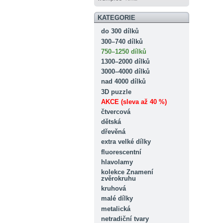
KATEGORIE
do 300 dílků
300–740 dílků
750–1250 dílků
1300–2000 dílků
3000–4000 dílků
nad 4000 dílků
3D puzzle
AKCE (sleva až 40 %)
čtvercová
dětská
dřevěná
extra velké dílky
fluorescentní
hlavolamy
kolekce Znamení
zvěrokruhu
kruhová
malé dílky
metalická
netradiční tvary