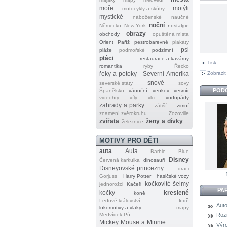
moře
motýli
motocykly a skútry
mystické
náboženské
naučné
noční
Německo
New York
nostalgie
obrazy
obchody
opuštěná místa
Orient
Paříž
pestrobarevné
plakáty
psi
pláže
podmořské
podzimní
ptáci
restaurace a kavárny
Tisk
romantika
ryby
Řecko
Zobrazit
řeky a potoky
Severní Amerika
snové
severské státy
sovy
POD
Španělsko
vánoční
venkov
vesmír
videohry
víly
vlci
vodopády
zahrady a parky
zátiší
zimní
znamení zvěrokruhu
Zozoville
zvířata
ženy a dívky
železnice
MOTIVY PRO DĚTI
auta
Auta
Barbie
Blue
Disney
Červená karkulka
dinosauři
Disneyovské princezny
draci
Gorjuss
Harry Potter
hasičské vozy
kočkovité šelmy
jednorožci
Kačeři
PA
kočky
kreslené
koně
Ledové království
lodě
Auto
lokomotivy a vlaky
mapy
Medvídek Pú
Roz
Mickey Mouse a Minnie
Výr