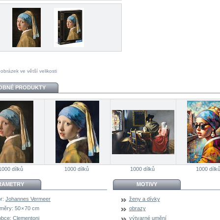
 obrázek ve větší velikosti
OBNÉ PRODUKTY
1000 dílků
1000 dílků
1000 dílků
1000 dílk
RAMETRY
MOTIVY
r:
Johannes Vermeer
ženy a dívky
měry:
50 × 70 cm
obrazy
obce:
Clementoni
výtvarné umění