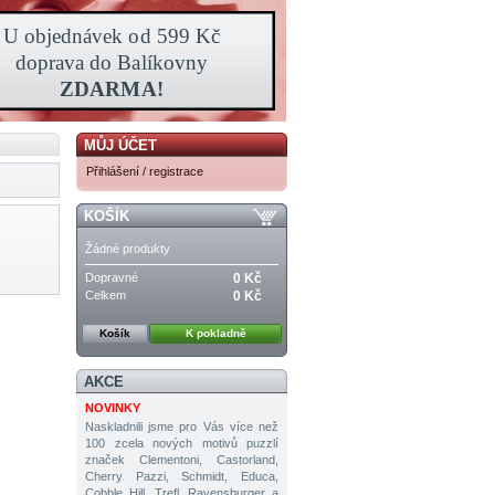
MŮJ ÚČET
Přihlášení / registrace
KOŠÍK
Žádné produkty
Dopravné
0 Kč
Celkem
0 Kč
Košík
K pokladně
AKCE
NOVINKY
Naskladnili jsme pro Vás více než
100 zcela nových motivů puzzlí
značek Clementoni, Castorland,
Cherry Pazzi, Schmidt, Educa,
Cobble Hill, Trefl, Ravensburger a