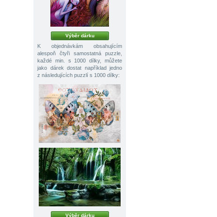
Výběr dárku
K objednávkám obsahujícím
alespoň čtyři samostatná puzzle,
každé min. s 1000 dílky, můžete
jako dárek dostat například jedno
z následujících puzzlí s 1000 dílky:
Výběr dárku