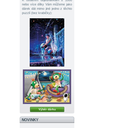
K ostatním objednávkám s 1000
nebo více dílky Vám můžeme jako
dárek dát mimo jiné jedno z těchto
puzzlí (bez krabičky):
Výběr dárku
NOVINKY