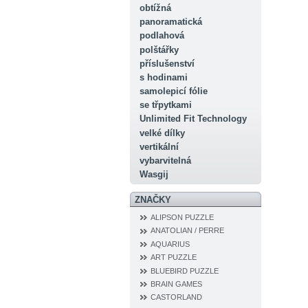
obtížná
panoramatická
podlahová
polštářky
příslušenství
s hodinami
samolepicí fólie
se třpytkami
Unlimited Fit Technology
velké dílky
vertikální
vybarvitelná
Wasgij
ZNAČKY
ALIPSON PUZZLE
ANATOLIAN / PERRE
AQUARIUS
ART PUZZLE
BLUEBIRD PUZZLE
BRAIN GAMES
CASTORLAND