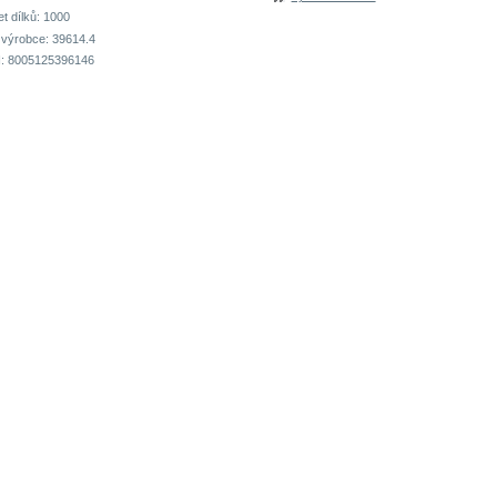
t dílků:
1000
 výrobce:
39614.4
:
8005125396146