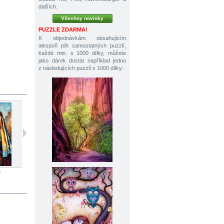
dalších.
Všechny novinky
PUZZLE ZDARMA!
K objednávkám obsahujícím
alespoň pět samostatných puzzlí,
každé min. s 1000 dílky, můžete
jako dárek dostat například jedno
z následujících puzzlí s 1000 dílky:
ů
1000 dílků
1500 dílků
1000 dílků