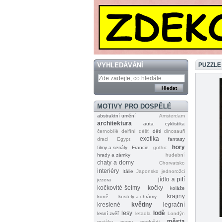
VYHLEDÁVÁNÍ
PUZZLE
MOTIVY PRO DOSPĚLÉ
abstraktní umění
Amsterdam
architektura
auta
cyklistika
černobílé
delfíni
déšť
děti
dinosauři
exotika
draci
Egypt
fantasy
hory
filmy a seriály
Francie
gothic
hrady a zámky
hudební
chaty a domy
Chorvatsko
interiéry
Itálie
Japonsko
jednorožci
jídlo a pití
jezera
kočkovité šelmy
kočky
koláže
krajiny
koně
kostely a chrámy
kreslené
květiny
legrační
lesy
lodě
lesní zvěř
letadla
Londýn
města
majáky
mapy
medvědi