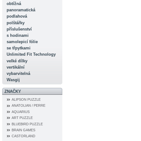
obtížná
panoramatická
podlahová
polštářky
příslušenství
s hodinami
samolepicí fólie
se třpytkami
Unlimited Fit Technology
velké dílky
vertikální
vybarvitelná
Wasgij
ZNAČKY
ALIPSON PUZZLE
ANATOLIAN / PERRE
AQUARIUS
ART PUZZLE
BLUEBIRD PUZZLE
BRAIN GAMES
CASTORLAND