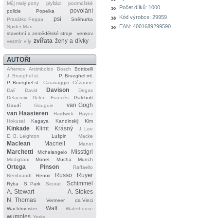
Můj malý pony
plyšáci
podmořské
Počet dílků:
1000
povolání
policie
Popelka
Kód výrobce:
29959
psi
Prasátko Peppa
Sněhurka
EAN:
4001689299590
Spider‐Man
stavební a zemědělské stroje
venkov
zvířata
ženy a dívky
vesmír
víly
AUTOŘI
Afremov
Arcimboldo
Bosch
Botticelli
J. Brueghel st.
P. Brueghel ml.
P. Brueghel st.
Caravaggio
Cézanne
Davison
Dalí
David
Degas
Delacroix
Delon
Francés
Galchutt
van Gogh
Gaudí
Gauguin
van Haasteren
Hardwick
Hayez
Hokusai
Kagaya
Kandinskij
Kim
Kinkade
Klimt
Krásný
J. Lee
E. B. Leighton
Lušpin
Macke
Maclean
Macneil
Manet
Marchetti
Misstigri
Michelangelo
Modigliani
Monet
Mucha
Munch
Ortega
Pinson
Raffaello
Russo
Ruyer
Rembrandt
Renoir
Schimmel
Ryba
S. Park
Seurat
A. Stewart
A. Stokes
N. Thomas
Vermeer
da Vinci
Wall
Wachtmeister
Waterhouse
wumples
Yerka