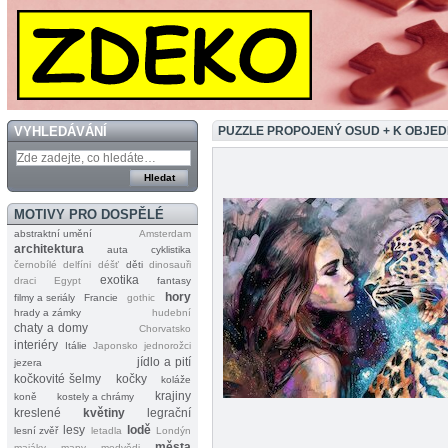
VYHLEDÁVÁNÍ
PUZZLE PROPOJENÝ OSUD + K OBJE
MOTIVY PRO DOSPĚLÉ
abstraktní umění
Amsterdam
architektura
auta
cyklistika
černobílé
delfíni
déšť
děti
dinosauři
exotika
draci
Egypt
fantasy
hory
filmy a seriály
Francie
gothic
hrady a zámky
hudební
chaty a domy
Chorvatsko
interiéry
Itálie
Japonsko
jednorožci
jídlo a pití
jezera
kočkovité šelmy
kočky
koláže
krajiny
koně
kostely a chrámy
kreslené
květiny
legrační
lesy
lodě
lesní zvěř
letadla
Londýn
města
majáky
mapy
medvědi