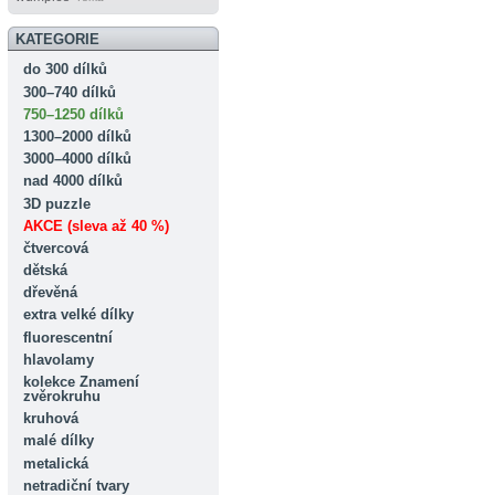
KATEGORIE
do 300 dílků
300–740 dílků
750–1250 dílků
1300–2000 dílků
3000–4000 dílků
nad 4000 dílků
3D puzzle
AKCE (sleva až 40 %)
čtvercová
dětská
dřevěná
extra velké dílky
fluorescentní
hlavolamy
kolekce Znamení
zvěrokruhu
kruhová
malé dílky
metalická
netradiční tvary