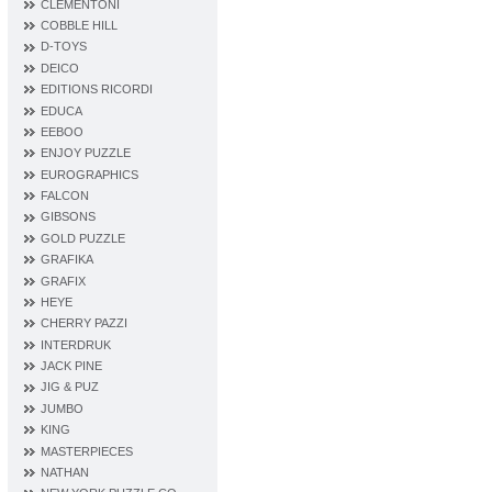
CLEMENTONI
COBBLE HILL
D‐TOYS
DEICO
EDITIONS RICORDI
EDUCA
EEBOO
ENJOY PUZZLE
EUROGRAPHICS
FALCON
GIBSONS
GOLD PUZZLE
GRAFIKA
GRAFIX
HEYE
CHERRY PAZZI
INTERDRUK
JACK PINE
JIG & PUZ
JUMBO
KING
MASTERPIECES
NATHAN