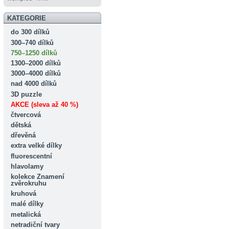
KATEGORIE
do 300 dílků
300–740 dílků
750–1250 dílků
1300–2000 dílků
3000–4000 dílků
nad 4000 dílků
3D puzzle
AKCE (sleva až 40 %)
čtvercová
dětská
dřevěná
extra velké dílky
fluorescentní
hlavolamy
kolekce Znamení
zvěrokruhu
kruhová
malé dílky
metalická
netradiční tvary