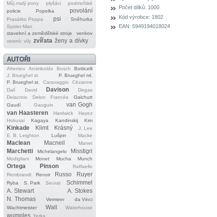
Můj malý pony
plyšáci
podmořské
Počet dílků:
1000
povolání
policie
Popelka
Kód výrobce:
1802
psi
Prasátko Peppa
Sněhurka
EAN:
5949194018024
Spider‐Man
stavební a zemědělské stroje
venkov
zvířata
ženy a dívky
vesmír
víly
AUTOŘI
Afremov
Arcimboldo
Bosch
Botticelli
J. Brueghel st.
P. Brueghel ml.
P. Brueghel st.
Caravaggio
Cézanne
Davison
Dalí
David
Degas
Delacroix
Delon
Francés
Galchutt
van Gogh
Gaudí
Gauguin
van Haasteren
Hardwick
Hayez
Hokusai
Kagaya
Kandinskij
Kim
Kinkade
Klimt
Krásný
J. Lee
E. B. Leighton
Lušpin
Macke
Maclean
Macneil
Manet
Marchetti
Misstigri
Michelangelo
Modigliani
Monet
Mucha
Munch
Ortega
Pinson
Raffaello
Russo
Ruyer
Rembrandt
Renoir
Schimmel
Ryba
S. Park
Seurat
A. Stewart
A. Stokes
N. Thomas
Vermeer
da Vinci
Wall
Wachtmeister
Waterhouse
wumples
Yerka