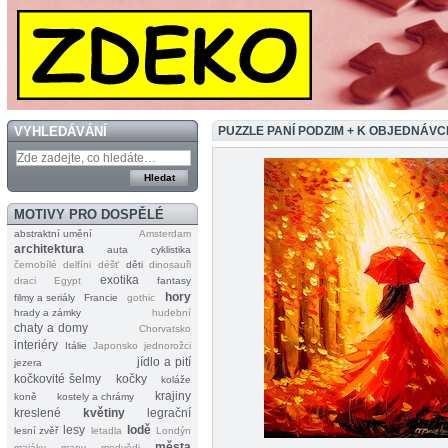
VYHLEDÁVÁNÍ
PUZZLE PANÍ PODZIM + K OBJEDNÁV
MOTIVY PRO DOSPĚLÉ
abstraktní umění
Amsterdam
architektura
auta
cyklistika
černobílé
delfíni
déšť
děti
dinosauři
exotika
draci
Egypt
fantasy
hory
filmy a seriály
Francie
gothic
hrady a zámky
hudební
chaty a domy
Chorvatsko
interiéry
Itálie
Japonsko
jednorožci
jídlo a pití
jezera
kočkovité šelmy
kočky
koláže
krajiny
koně
kostely a chrámy
kreslené
květiny
legrační
lesy
lodě
lesní zvěř
letadla
Londýn
města
majáky
mapy
medvědi