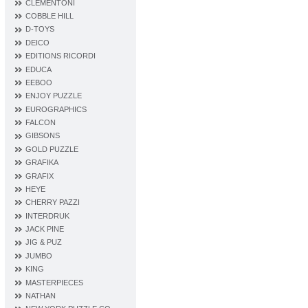
CLEMENTONI
COBBLE HILL
D‐TOYS
DEICO
EDITIONS RICORDI
EDUCA
EEBOO
ENJOY PUZZLE
EUROGRAPHICS
FALCON
GIBSONS
GOLD PUZZLE
GRAFIKA
GRAFIX
HEYE
CHERRY PAZZI
INTERDRUK
JACK PINE
JIG & PUZ
JUMBO
KING
MASTERPIECES
NATHAN