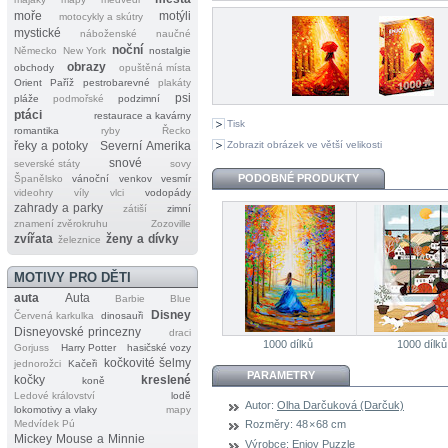
moře
motýli
motocykly a skútry
mystické
náboženské
naučné
noční
Německo
New York
nostalgie
obrazy
obchody
opuštěná místa
Orient
Paříž
pestrobarevné
plakáty
psi
pláže
podmořské
podzimní
ptáci
restaurace a kavárny
Tisk
romantika
ryby
Řecko
Zobrazit obrázek ve větší velikosti
řeky a potoky
Severní Amerika
snové
severské státy
sovy
PODOBNÉ PRODUKTY
Španělsko
vánoční
venkov
vesmír
videohry
víly
vlci
vodopády
zahrady a parky
zátiší
zimní
znamení zvěrokruhu
Zozoville
zvířata
ženy a dívky
železnice
MOTIVY PRO DĚTI
auta
Auta
Barbie
Blue
Disney
Červená karkulka
dinosauři
Disneyovské princezny
draci
1000 dílků
1000 dílků
Gorjuss
Harry Potter
hasičské vozy
kočkovité šelmy
jednorožci
Kačeři
PARAMETRY
kočky
kreslené
koně
Ledové království
lodě
Autor:
Olha Darčuková (Darčuk)
lokomotivy a vlaky
mapy
Medvídek Pú
Rozměry:
48 × 68 cm
Mickey Mouse a Minnie
Výrobce:
Enjoy Puzzle