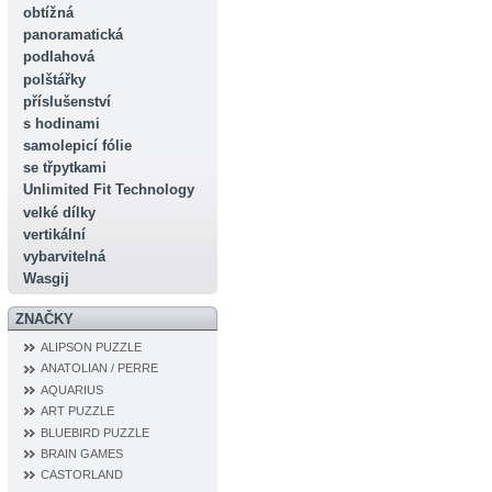
obtížná
panoramatická
podlahová
polštářky
příslušenství
s hodinami
samolepicí fólie
se třpytkami
Unlimited Fit Technology
velké dílky
vertikální
vybarvitelná
Wasgij
ZNAČKY
ALIPSON PUZZLE
ANATOLIAN / PERRE
AQUARIUS
ART PUZZLE
BLUEBIRD PUZZLE
BRAIN GAMES
CASTORLAND