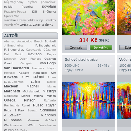
Můj malý pony
plyšáci
podmořské
povolání
policie
Popelka
psi
Prasátko Peppa
Sněhurka
Spider‐Man
stavební a zemědělské stroje
venkov
zvířata
ženy a dívky
vesmír
víly
AUTOŘI
314 Kč
369 Kč
Afremov
Arcimboldo
Bosch
Botticelli
J. Brueghel st.
P. Brueghel ml.
Zobrazit
Do košíku
Zobr
P. Brueghel st.
Caravaggio
Cézanne
Davison
Dalí
David
Degas
Delacroix
Delon
Francés
Galchutt
Duhové plachetnice
Večer 
van Gogh
Gaudí
Gauguin
1000 dílků
68 × 48 cm
1000 díl
van Haasteren
Hardwick
Hayez
Enjoy Puzzle
Enjoy P
Hokusai
Kagaya
Kandinskij
Kim
Kinkade
Klimt
Krásný
J. Lee
E. B. Leighton
Lušpin
Macke
Maclean
Macneil
Manet
Marchetti
Misstigri
Michelangelo
Modigliani
Monet
Mucha
Munch
Ortega
Pinson
Raffaello
Russo
Ruyer
Rembrandt
Renoir
Schimmel
Ryba
S. Park
Seurat
A. Stewart
A. Stokes
N. Thomas
Vermeer
da Vinci
Wall
Wachtmeister
Waterhouse
wumples
Yerka