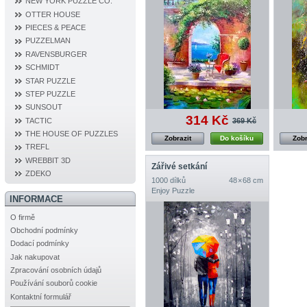
NEW YORK PUZZLE CO.
OTTER HOUSE
PIECES & PEACE
PUZZELMAN
RAVENSBURGER
SCHMIDT
STAR PUZZLE
STEP PUZZLE
SUNSOUT
314 Kč
TACTIC
369 Kč
THE HOUSE OF PUZZLES
Zobrazit
Do košíku
Zobr
TREFL
WREBBIT 3D
Zářivé setkání
ZDEKO
1000 dílků
48 × 68 cm
Enjoy Puzzle
INFORMACE
O firmě
Obchodní podmínky
Dodací podmínky
Jak nakupovat
Zpracování osobních údajů
Používání souborů cookie
Kontaktní formulář