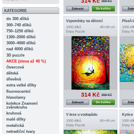
314 Kč
369 Kč
Zobrazit
Do košíku
Zobr
KATEGORIE
do 300 dílků
Vzpomínky na dětství
Píseň 
300–740 dílků
1000 dílků
48 × 68 cm
1000 díl
750–1250 dílků
Enjoy Puzzle
Enjoy P
1300–2000 dílků
3000–4000 dílků
nad 4000 dílků
3D puzzle
AKCE (sleva až 40 %)
čtvercová
dětská
dřevěná
extra velké dílky
fluorescentní
314 Kč
369 Kč
hlavolamy
Zobrazit
Do košíku
Zobr
kolekce Znamení
zvěrokruhu
kruhová
V lese u vodopádu
Kytice 
malé dílky
1000 dílků
68 × 48 cm
1000 díl
metalická
Enjoy Puzzle
Enjoy P
netradiční tvary