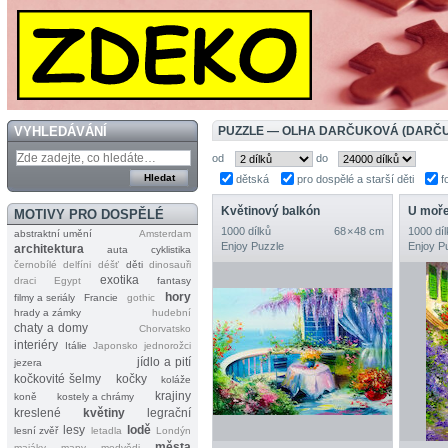
VYHLEDÁVÁNÍ
PUZZLE — OLHA DARČUKOVÁ (DARČ
od
do
dětská
pro dospělé a starší děti
f
Květinový balkón
U moř
MOTIVY PRO DOSPĚLÉ
1000 dílků
68 × 48 cm
1000 díl
abstraktní umění
Amsterdam
Enjoy Puzzle
Enjoy P
architektura
auta
cyklistika
černobílé
delfíni
déšť
děti
dinosauři
exotika
draci
Egypt
fantasy
hory
filmy a seriály
Francie
gothic
hrady a zámky
hudební
chaty a domy
Chorvatsko
interiéry
Itálie
Japonsko
jednorožci
jídlo a pití
jezera
kočkovité šelmy
kočky
koláže
krajiny
koně
kostely a chrámy
kreslené
květiny
legrační
lesy
lodě
lesní zvěř
letadla
Londýn
města
majáky
mapy
medvědi