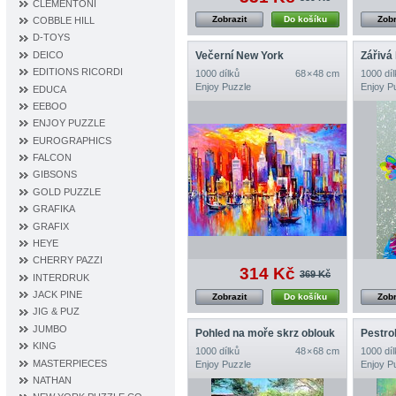
CLEMENTONI
Zobrazit
Do košíku
Zobr
COBBLE HILL
D‐TOYS
DEICO
Večerní New York
Zářivá
EDITIONS RICORDI
1000 dílků
68 × 48 cm
1000 díl
Enjoy Puzzle
Enjoy P
EDUCA
EEBOO
ENJOY PUZZLE
EUROGRAPHICS
FALCON
GIBSONS
GOLD PUZZLE
GRAFIKA
GRAFIX
HEYE
CHERRY PAZZI
314 Kč
369 Kč
INTERDRUK
JACK PINE
Zobrazit
Do košíku
Zobr
JIG & PUZ
JUMBO
Pohled na moře skrz oblouk
Pestro
KING
1000 dílků
48 × 68 cm
1000 díl
MASTERPIECES
Enjoy Puzzle
Enjoy P
NATHAN