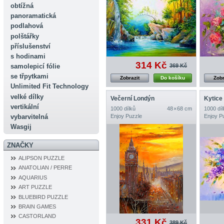
obtížná
panoramatická
podlahová
polštářky
příslušenství
s hodinami
314 Kč
369 Kč
samolepicí fólie
se třpytkami
Zobrazit
Do košíku
Zobr
Unlimited Fit Technology
velké dílky
Večerní Londýn
Kytice
vertikální
1000 dílků
48 × 68 cm
1000 díl
vybarvitelná
Enjoy Puzzle
Enjoy P
Wasgij
ZNAČKY
ALIPSON PUZZLE
ANATOLIAN / PERRE
AQUARIUS
ART PUZZLE
BLUEBIRD PUZZLE
BRAIN GAMES
CASTORLAND
331 Kč
389 Kč