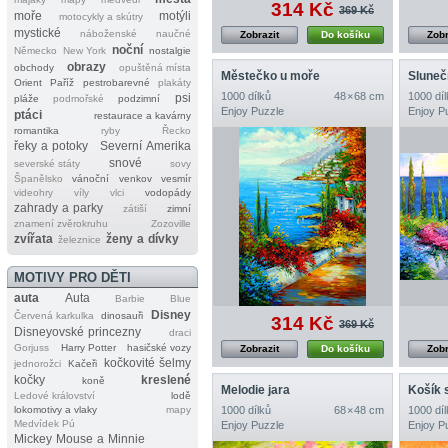
314 Kč
369 Kč
moře
motýli
motocykly a skútry
mystické
náboženské
naučné
Zobrazit
Do košíku
Zobr
noční
Německo
New York
nostalgie
obrazy
obchody
opuštěná místa
Městečko u moře
Sluneč
Orient
Paříž
pestrobarevné
plakáty
1000 dílků
48 × 68 cm
1000 díl
psi
pláže
podmořské
podzimní
Enjoy Puzzle
Enjoy P
ptáci
restaurace a kavárny
romantika
ryby
Řecko
řeky a potoky
Severní Amerika
snové
severské státy
sovy
Španělsko
vánoční
venkov
vesmír
videohry
víly
vlci
vodopády
zahrady a parky
zátiší
zimní
znamení zvěrokruhu
Zozoville
zvířata
ženy a dívky
železnice
MOTIVY PRO DĚTI
auta
Auta
Barbie
Blue
Disney
Červená karkulka
dinosauři
314 Kč
369 Kč
Disneyovské princezny
draci
Gorjuss
Harry Potter
hasičské vozy
Zobrazit
Do košíku
Zobr
kočkovité šelmy
jednorožci
Kačeři
kočky
kreslené
koně
Melodie jara
Košík 
Ledové království
lodě
lokomotivy a vlaky
mapy
1000 dílků
68 × 48 cm
1000 díl
Medvídek Pú
Enjoy Puzzle
Enjoy P
Mickey Mouse a Minnie