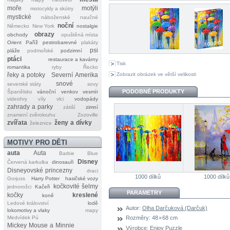
moře
motýli
motocykly a skútry
mystické
náboženské
naučné
noční
Německo
New York
nostalgie
obrazy
obchody
opuštěná místa
Orient
Paříž
pestrobarevné
plakáty
psi
pláže
podmořské
podzimní
ptáci
restaurace a kavárny
Tisk
romantika
ryby
Řecko
Zobrazit obrázek ve větší velikosti
řeky a potoky
Severní Amerika
snové
severské státy
sovy
PODOBNÉ PRODUKTY
Španělsko
vánoční
venkov
vesmír
videohry
víly
vlci
vodopády
zahrady a parky
zátiší
zimní
znamení zvěrokruhu
Zozoville
zvířata
ženy a dívky
železnice
MOTIVY PRO DĚTI
auta
Auta
Barbie
Blue
Disney
Červená karkulka
dinosauři
Disneyovské princezny
draci
1000 dílků
1000 dílků
Gorjuss
Harry Potter
hasičské vozy
kočkovité šelmy
jednorožci
Kačeři
PARAMETRY
kočky
kreslené
koně
Ledové království
lodě
Autor:
Olha Darčuková (Darčuk)
lokomotivy a vlaky
mapy
Medvídek Pú
Rozměry:
48 × 68 cm
Mickey Mouse a Minnie
Výrobce:
Enjoy Puzzle