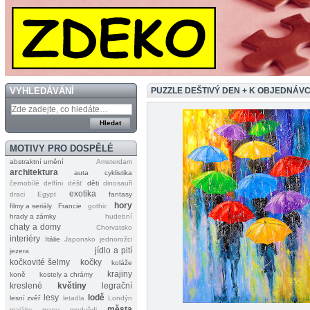
VYHLEDÁVÁNÍ
PUZZLE DEŠTIVÝ DEN + K OBJEDNÁV
MOTIVY PRO DOSPĚLÉ
abstraktní umění
Amsterdam
architektura
auta
cyklistika
černobílé
delfíni
déšť
děti
dinosauři
exotika
draci
Egypt
fantasy
hory
filmy a seriály
Francie
gothic
hrady a zámky
hudební
chaty a domy
Chorvatsko
interiéry
Itálie
Japonsko
jednorožci
jídlo a pití
jezera
kočkovité šelmy
kočky
koláže
krajiny
koně
kostely a chrámy
kreslené
květiny
legrační
lesy
lodě
lesní zvěř
letadla
Londýn
města
majáky
mapy
medvědi