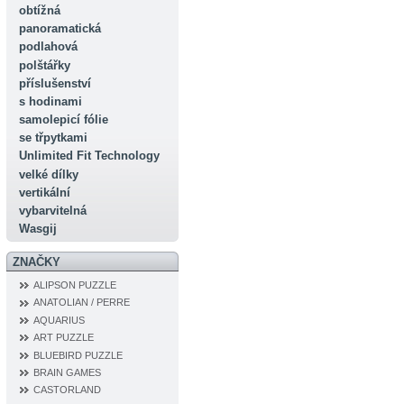
obtížná
panoramatická
podlahová
polštářky
příslušenství
s hodinami
samolepicí fólie
se třpytkami
Unlimited Fit Technology
velké dílky
vertikální
vybarvitelná
Wasgij
ZNAČKY
ALIPSON PUZZLE
ANATOLIAN / PERRE
AQUARIUS
ART PUZZLE
BLUEBIRD PUZZLE
BRAIN GAMES
CASTORLAND