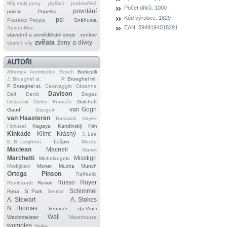
Můj malý pony
plyšáci
podmořské
Počet dílků:
1000
povolání
policie
Popelka
Kód výrobce:
1829
psi
Prasátko Peppa
Sněhurka
EAN:
5949194018291
Spider‐Man
stavební a zemědělské stroje
venkov
zvířata
ženy a dívky
vesmír
víly
AUTOŘI
Afremov
Arcimboldo
Bosch
Botticelli
J. Brueghel st.
P. Brueghel ml.
P. Brueghel st.
Caravaggio
Cézanne
Davison
Dalí
David
Degas
Delacroix
Delon
Francés
Galchutt
van Gogh
Gaudí
Gauguin
van Haasteren
Hardwick
Hayez
Hokusai
Kagaya
Kandinskij
Kim
Kinkade
Klimt
Krásný
J. Lee
E. B. Leighton
Lušpin
Macke
Maclean
Macneil
Manet
Marchetti
Misstigri
Michelangelo
Modigliani
Monet
Mucha
Munch
Ortega
Pinson
Raffaello
Russo
Ruyer
Rembrandt
Renoir
Schimmel
Ryba
S. Park
Seurat
A. Stewart
A. Stokes
N. Thomas
Vermeer
da Vinci
Wall
Wachtmeister
Waterhouse
wumples
Yerka