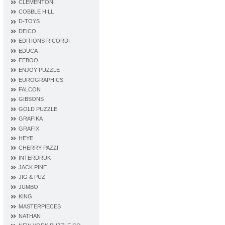
CLEMENTONI
COBBLE HILL
D‐TOYS
DEICO
EDITIONS RICORDI
EDUCA
EEBOO
ENJOY PUZZLE
EUROGRAPHICS
FALCON
GIBSONS
GOLD PUZZLE
GRAFIKA
GRAFIX
HEYE
CHERRY PAZZI
INTERDRUK
JACK PINE
JIG & PUZ
JUMBO
KING
MASTERPIECES
NATHAN