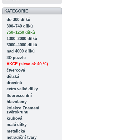
KATEGORIE
do 300 dílků
300–740 dílků
750–1250 dílků
1300–2000 dílků
3000–4000 dílků
nad 4000 dílků
3D puzzle
AKCE (sleva až 40 %)
čtvercová
dětská
dřevěná
extra velké dílky
fluorescentní
hlavolamy
kolekce Znamení
zvěrokruhu
kruhová
malé dílky
metalická
netradiční tvary