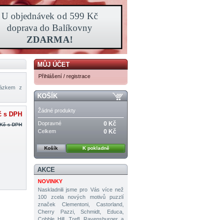
MŮJ ÚČET
Přihlášení / registrace
rázkem z
KOŠÍK
Žádné produkty
č
s DPH
Dopravné
0 Kč
 Kč
s DPH
Celkem
0 Kč
Košík
K pokladně
AKCE
NOVINKY
Naskladnili jsme pro Vás více než
100 zcela nových motivů puzzlí
značek Clementoni, Castorland,
Cherry Pazzi, Schmidt, Educa,
Cobble Hill, Trefl, Ravensburger a