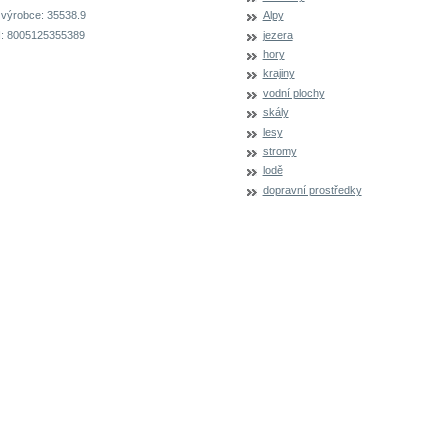
 výrobce:
35538.9
Alpy
:
8005125355389
jezera
hory
krajiny
vodní plochy
skály
lesy
stromy
lodě
dopravní prostředky