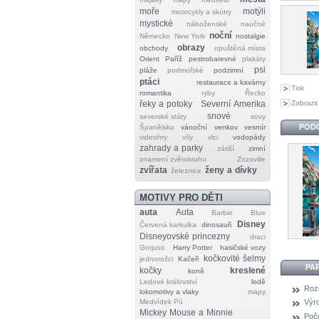
moře
motýli
motocykly a skútry
mystické
náboženské
naučné
noční
Německo
New York
nostalgie
obrazy
obchody
opuštěná místa
Orient
Paříž
pestrobarevné
plakáty
psi
pláže
podmořské
podzimní
ptáci
restaurace a kavárny
Tisk
romantika
ryby
Řecko
Zobrazit
řeky a potoky
Severní Amerika
snové
severské státy
sovy
POD
Španělsko
vánoční
venkov
vesmír
videohry
víly
vlci
vodopády
zahrady a parky
zátiší
zimní
znamení zvěrokruhu
Zozoville
zvířata
ženy a dívky
železnice
MOTIVY PRO DĚTI
auta
Auta
Barbie
Blue
Disney
Červená karkulka
dinosauři
Disneyovské princezny
draci
Gorjuss
Harry Potter
hasičské vozy
kočkovité šelmy
jednorožci
Kačeři
PA
kočky
kreslené
koně
Ledové království
lodě
Roz
lokomotivy a vlaky
mapy
Medvídek Pú
Výr
Mickey Mouse a Minnie
Poče