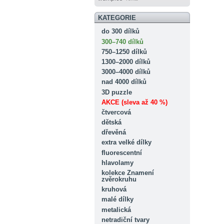
KATEGORIE
do 300 dílků
300–740 dílků
750–1250 dílků
1300–2000 dílků
3000–4000 dílků
nad 4000 dílků
3D puzzle
AKCE (sleva až 40 %)
čtvercová
dětská
dřevěná
extra velké dílky
fluorescentní
hlavolamy
kolekce Znamení
zvěrokruhu
kruhová
malé dílky
metalická
netradiční tvary