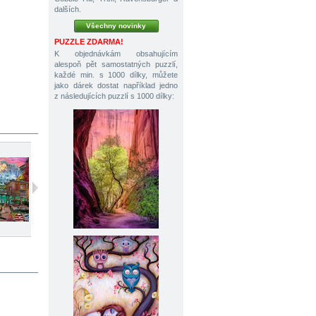
dalších.
Všechny novinky
PUZZLE ZDARMA!
K objednávkám obsahujícím
alespoň pět samostatných puzzlí,
každé min. s 1000 dílky, můžete
jako dárek dostat například jedno
z následujících puzzlí s 1000 dílky:
1000 dílků
1000 dílků
1000 dílků