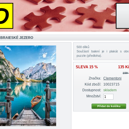
 BRAIESKÉ JEZERO
500 dílků
Součástí balení je i plakát s ob
puzzle (předloha).
SLEVA 15 %
135 K
159
Značka:
Clementoni
Kód zboží:
10023715
Dostupnost:
skladem
Množství: