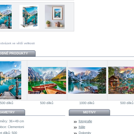
 obrázek ve větší velikosti
OBNÉ PRODUKTY
500 dílků
500 dílků
1000 dílků
500 dílků
RAMETRY
MOTIVY
měry:
36 × 49 cm
fotografie
obce:
Clementoni
Itálie
t dílků:
500
Dolomity