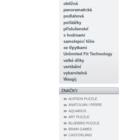
obtížná
panoramatická
podlahová
polštářky
příslušenství
s hodinami
samolepicí fólie
se třpytkami
Unlimited Fit Technology
velké dílky
vertikální
vybarvitelná
Wasgij
ZNAČKY
ALIPSON PUZZLE
ANATOLIAN / PERRE
AQUARIUS
ART PUZZLE
BLUEBIRD PUZZLE
BRAIN GAMES
CASTORLAND