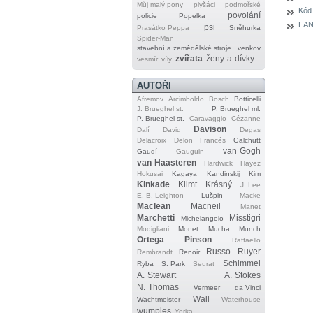
Můj malý pony
plyšáci
podmořské
Kód
povolání
policie
Popelka
EAN
psi
Prasátko Peppa
Sněhurka
Spider‐Man
stavební a zemědělské stroje
venkov
zvířata
ženy a dívky
vesmír
víly
AUTOŘI
Afremov
Arcimboldo
Bosch
Botticelli
J. Brueghel st.
P. Brueghel ml.
P. Brueghel st.
Caravaggio
Cézanne
Davison
Dalí
David
Degas
Delacroix
Delon
Francés
Galchutt
van Gogh
Gaudí
Gauguin
van Haasteren
Hardwick
Hayez
Hokusai
Kagaya
Kandinskij
Kim
Kinkade
Klimt
Krásný
J. Lee
E. B. Leighton
Lušpin
Macke
Maclean
Macneil
Manet
Marchetti
Misstigri
Michelangelo
Modigliani
Monet
Mucha
Munch
Ortega
Pinson
Raffaello
Russo
Ruyer
Rembrandt
Renoir
Schimmel
Ryba
S. Park
Seurat
A. Stewart
A. Stokes
N. Thomas
Vermeer
da Vinci
Wall
Wachtmeister
Waterhouse
wumples
Yerka