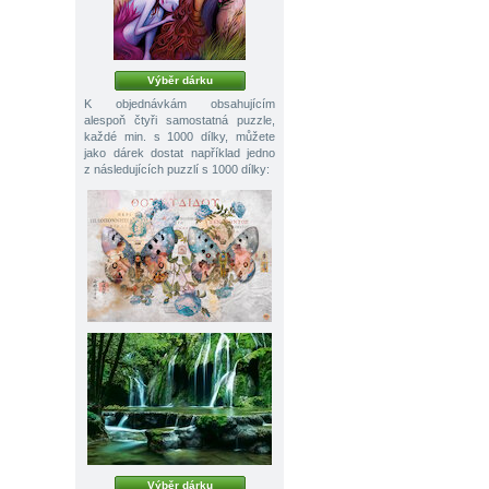
Výběr dárku
K objednávkám obsahujícím
alespoň čtyři samostatná puzzle,
každé min. s 1000 dílky, můžete
jako dárek dostat například jedno
z následujících puzzlí s 1000 dílky:
Výběr dárku