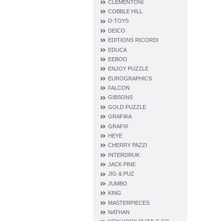
CLEMENTONI
COBBLE HILL
D‐TOYS
DEICO
EDITIONS RICORDI
EDUCA
EEBOO
ENJOY PUZZLE
EUROGRAPHICS
FALCON
GIBSONS
GOLD PUZZLE
GRAFIKA
GRAFIX
HEYE
CHERRY PAZZI
INTERDRUK
JACK PINE
JIG & PUZ
JUMBO
KING
MASTERPIECES
NATHAN