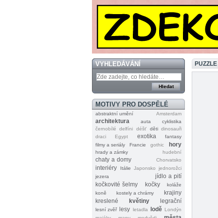
VYHLEDÁVÁNÍ
PUZZLE
MOTIVY PRO DOSPĚLÉ
abstraktní umění
Amsterdam
architektura
auta
cyklistika
černobílé
delfíni
déšť
děti
dinosauři
exotika
draci
Egypt
fantasy
hory
filmy a seriály
Francie
gothic
hrady a zámky
hudební
chaty a domy
Chorvatsko
interiéry
Itálie
Japonsko
jednorožci
jídlo a pití
jezera
kočkovité šelmy
kočky
koláže
krajiny
koně
kostely a chrámy
kreslené
květiny
legrační
lesy
lodě
lesní zvěř
letadla
Londýn
města
majáky
mapy
medvědi