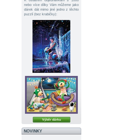
K ostatním objednávkám s 1000
nebo více dílky Vám můžeme jako
dárek dát mimo jiné jedno z těchto
puzzlí (bez krabičky):
Výběr dárku
NOVINKY