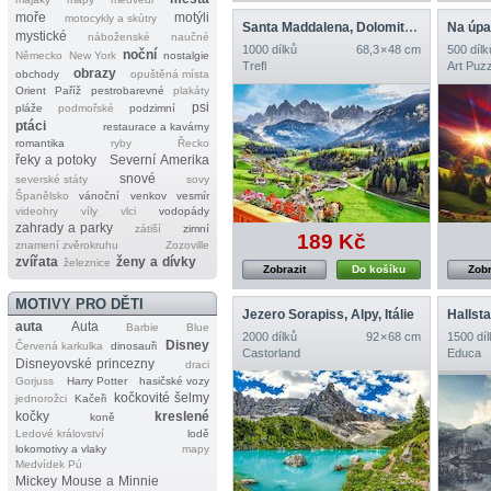
moře
motýli
motocykly a skútry
Santa Maddalena, Dolomity, Itálie
Na úpa
mystické
náboženské
naučné
1000 dílků
68,3 × 48 cm
500 dílk
noční
Německo
New York
nostalgie
Trefl
Art Puzz
obrazy
obchody
opuštěná místa
Orient
Paříž
pestrobarevné
plakáty
psi
pláže
podmořské
podzimní
ptáci
restaurace a kavárny
romantika
ryby
Řecko
řeky a potoky
Severní Amerika
snové
severské státy
sovy
Španělsko
vánoční
venkov
vesmír
videohry
víly
vlci
vodopády
zahrady a parky
zátiší
zimní
189 Kč
znamení zvěrokruhu
Zozoville
zvířata
ženy a dívky
železnice
Zobrazit
Do košíku
Zobr
MOTIVY PRO DĚTI
Jezero Sorapiss, Alpy, Itálie
Hallsta
auta
Auta
Barbie
Blue
2000 dílků
92 × 68 cm
1500 díl
Disney
Červená karkulka
dinosauři
Castorland
Educa
Disneyovské princezny
draci
Gorjuss
Harry Potter
hasičské vozy
kočkovité šelmy
jednorožci
Kačeři
kočky
kreslené
koně
Ledové království
lodě
lokomotivy a vlaky
mapy
Medvídek Pú
Mickey Mouse a Minnie