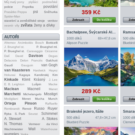
Můj malý pony
plyšáci
podmořské
povolání
policie
Popelka
359 Kč
psi
Prasátko Peppa
Sněhurka
Spider‐Man
Zobrazit
Do košíku
Zobr
stavební a zemědělské stroje
venkov
zvířata
ženy a dívky
vesmír
víly
Bachalpsee, Švýcarské Alpy
Ramsa
AUTOŘI
1000 dílků
69 × 47,8 cm
500 dílk
Afremov
Arcimboldo
Bosch
Botticelli
Alipson Puzzle
Bluebird
J. Brueghel st.
P. Brueghel ml.
P. Brueghel st.
Caravaggio
Cézanne
Davison
Dalí
David
Degas
Delacroix
Delon
Francés
Galchutt
van Gogh
Gaudí
Gauguin
van Haasteren
Hardwick
Hayez
Hokusai
Kagaya
Kandinskij
Kim
Kinkade
Klimt
Krásný
J. Lee
E. B. Leighton
Lušpin
Macke
Maclean
Macneil
Manet
289 Kč
Marchetti
Misstigri
Michelangelo
Modigliani
Monet
Mucha
Munch
Zobrazit
Do košíku
Zobr
Ortega
Pinson
Raffaello
Russo
Ruyer
Rembrandt
Renoir
Braieské jezero, Itálie
Schimmel
Ryba
S. Park
Seurat
500 dílků
47,8 × 34,2 cm
1000 díl
A. Stewart
A. Stokes
Bluebird Puzzle
Clement
N. Thomas
Vermeer
da Vinci
Wall
Wachtmeister
Waterhouse
wumples
Yerka