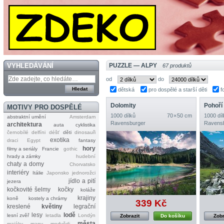
VYHLEDÁVÁNÍ
PUZZLE — ALPY
67 produktů
od
do
dětská
pro dospělé a starší děti
f
Dolomity
MOTIVY PRO DOSPĚLÉ
1000 dílků
70 × 50 cm
1000 díl
abstraktní umění
Amsterdam
Ravensburger
Ravens
architektura
auta
cyklistika
černobílé
delfíni
déšť
děti
dinosauři
exotika
draci
Egypt
fantasy
hory
filmy a seriály
Francie
gothic
hrady a zámky
hudební
chaty a domy
Chorvatsko
interiéry
Itálie
Japonsko
jednorožci
jídlo a pití
jezera
kočkovité šelmy
kočky
koláže
krajiny
koně
kostely a chrámy
339 Kč
kreslené
květiny
legrační
lesy
lodě
lesní zvěř
letadla
Londýn
Zobrazit
Do košíku
Zobr
města
majáky
mapy
medvědi