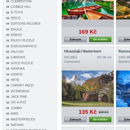
CLEMENTONI
COBBLE HILL
D‐TOYS
DEICO
EDITIONS RICORDI
EDUCA
169 Kč
EEBOO
Zobrazit
Do košíku
Zobr
ENJOY PUZZLE
EUROGRAPHICS
Okouzlující Matterhorn
Ramsa
FALCON
500 dílků
49 × 36 cm
1000 díl
GIBSONS
Clementoni
Bluebird
GOLD PUZZLE
GRAFIKA
GRAFIX
HEYE
CHERRY PAZZI
INTERDRUK
JACK PINE
JIG & PUZ
JUMBO
135 Kč
159 Kč
KING
MASTERPIECES
Zobrazit
Do košíku
Zobr
NATHAN