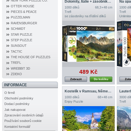
NEW YORK PUZZLE CO.
Dolomity, Itálie + zásobníky pro třídění dílků
OTTER HOUSE
1000 dílků
68,3 × 48 cm
1000 díl
Trefl
Trefl
PIECES & PEACE
se zásobníky na třídění dílků
Unlimite
PUZZELMAN
RAVENSBURGER
SCHMIDT
STAR PUZZLE
STEP PUZZLE
SUNSOUT
TACTIC
THE HOUSE OF PUZZLES
TREFL
WREBBIT 3D
489 Kč
ZDEKO
Zobrazit
Do košíku
Zobr
INFORMACE
Kostelík v Ramsau, Německo
Lauter
O firmě
1000 dílků
68 × 48 cm
3000 díl
Obchodní podmínky
Enjoy Puzzle
Trefl
Dodací podmínky
Jak nakupovat
Zpracování osobních údajů
Používání souborů cookie
Kontaktní formulář