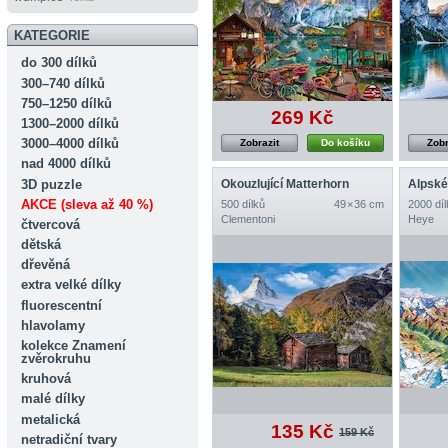
KATEGORIE
do 300 dílků
300–740 dílků
750–1250 dílků
269 Kč
1300–2000 dílků
3000–4000 dílků
Zobrazit
Do košíku
Zobr
nad 4000 dílků
3D puzzle
Okouzlující Matterhorn
Alpsk
AKCE (sleva až 40 %)
500 dílků
49 × 36 cm
2000 díl
Clementoni
Heye
čtvercová
dětská
dřevěná
extra velké dílky
fluorescentní
hlavolamy
kolekce Znamení
zvěrokruhu
kruhová
malé dílky
metalická
135 Kč
159 Kč
netradiční tvary