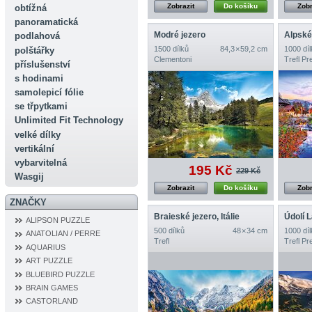
Zobrazit
Do košíku
Zobr
obtížná
panoramatická
Modré jezero
podlahová
1500 dílků
84,3 × 59,2 cm
1000 díl
polštářky
Clementoni
Trefl P
příslušenství
s hodinami
samolepicí fólie
se třpytkami
Unlimited Fit Technology
velké dílky
vertikální
vybarvitelná
195 Kč
229 Kč
Wasgij
Zobrazit
Do košíku
Zobr
ZNAČKY
Braieské jezero, Itálie
ALIPSON PUZZLE
500 dílků
48 × 34 cm
1000 díl
ANATOLIAN / PERRE
Trefl
Trefl P
AQUARIUS
ART PUZZLE
BLUEBIRD PUZZLE
BRAIN GAMES
CASTORLAND