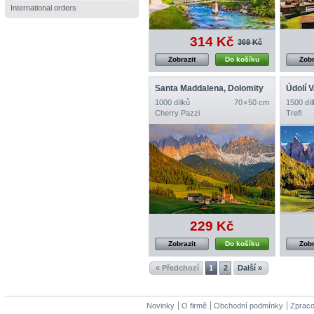
International orders
314 Kč
369 Kč
Zobrazit
Do košíku
Zobr
Santa Maddalena, Dolomity
Údolí V
1000 dílků
70 × 50 cm
1500 díl
Cherry Pazzi
Trefl
229 Kč
Zobrazit
Do košíku
Zobr
« Předchozí
1
2
Další »
Novinky
O firmě
Obchodní podmínky
Zpraco