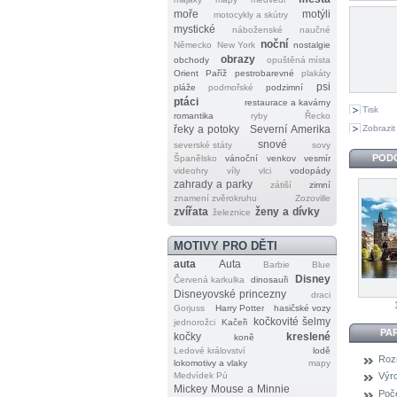
moře
motýli
motocykly a skútry
mystické
náboženské
naučné
noční
Německo
New York
nostalgie
obrazy
obchody
opuštěná místa
Orient
Paříž
pestrobarevné
plakáty
psi
pláže
podmořské
podzimní
ptáci
restaurace a kavárny
Tisk
romantika
ryby
Řecko
Zobrazit
řeky a potoky
Severní Amerika
snové
severské státy
sovy
POD
Španělsko
vánoční
venkov
vesmír
videohry
víly
vlci
vodopády
zahrady a parky
zátiší
zimní
znamení zvěrokruhu
Zozoville
zvířata
ženy a dívky
železnice
MOTIVY PRO DĚTI
auta
Auta
Barbie
Blue
Disney
Červená karkulka
dinosauři
Disneyovské princezny
draci
Gorjuss
Harry Potter
hasičské vozy
kočkovité šelmy
jednorožci
Kačeři
PA
kočky
kreslené
koně
Ledové království
lodě
Roz
lokomotivy a vlaky
mapy
Medvídek Pú
Výr
Mickey Mouse a Minnie
Poče