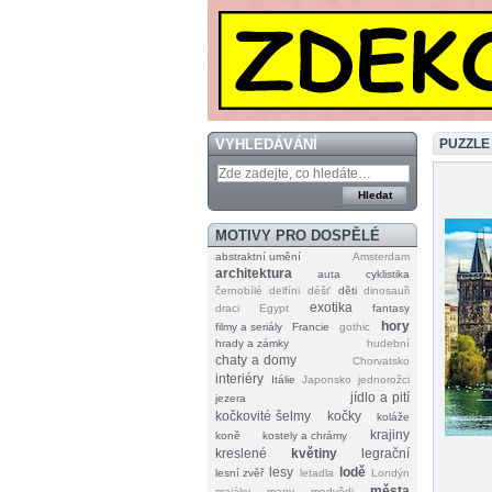
VYHLEDÁVÁNÍ
PUZZLE
MOTIVY PRO DOSPĚLÉ
abstraktní umění
Amsterdam
architektura
auta
cyklistika
černobílé
delfíni
déšť
děti
dinosauři
exotika
draci
Egypt
fantasy
hory
filmy a seriály
Francie
gothic
hrady a zámky
hudební
chaty a domy
Chorvatsko
interiéry
Itálie
Japonsko
jednorožci
jídlo a pití
jezera
kočkovité šelmy
kočky
koláže
krajiny
koně
kostely a chrámy
kreslené
květiny
legrační
lesy
lodě
lesní zvěř
letadla
Londýn
města
majáky
mapy
medvědi