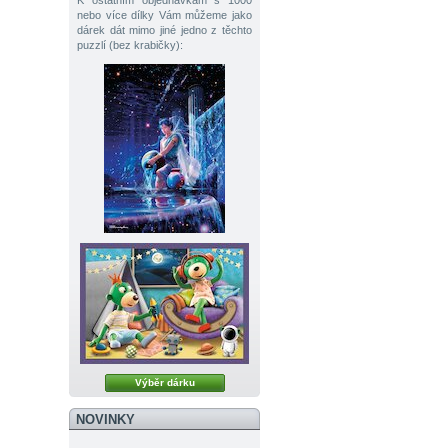
K ostatním objednávkám s 1000
nebo více dílky Vám můžeme jako
dárek dát mimo jiné jedno z těchto
puzzlí (bez krabičky):
Výběr dárku
NOVINKY