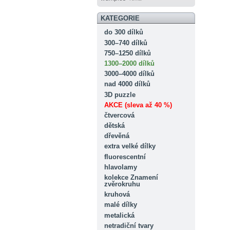
KATEGORIE
do 300 dílků
300–740 dílků
750–1250 dílků
1300–2000 dílků
3000–4000 dílků
nad 4000 dílků
3D puzzle
AKCE (sleva až 40 %)
čtvercová
dětská
dřevěná
extra velké dílky
fluorescentní
hlavolamy
kolekce Znamení
zvěrokruhu
kruhová
malé dílky
metalická
netradiční tvary