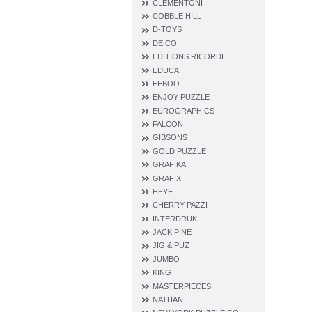
CLEMENTONI
COBBLE HILL
D‐TOYS
DEICO
EDITIONS RICORDI
EDUCA
EEBOO
ENJOY PUZZLE
EUROGRAPHICS
FALCON
GIBSONS
GOLD PUZZLE
GRAFIKA
GRAFIX
HEYE
CHERRY PAZZI
INTERDRUK
JACK PINE
JIG & PUZ
JUMBO
KING
MASTERPIECES
NATHAN