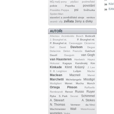
Můj malý pony
plyšáci
podmořské
Kód
povolání
policie
Popelka
EAN
psi
Prasátko Peppa
Sněhurka
Spider‐Man
stavební a zemědělské stroje
venkov
zvířata
ženy a dívky
vesmír
víly
AUTOŘI
Afremov
Arcimboldo
Bosch
Botticelli
J. Brueghel st.
P. Brueghel ml.
P. Brueghel st.
Caravaggio
Cézanne
Davison
Dalí
David
Degas
Delacroix
Delon
Francés
Galchutt
van Gogh
Gaudí
Gauguin
van Haasteren
Hardwick
Hayez
Hokusai
Kagaya
Kandinskij
Kim
Kinkade
Klimt
Krásný
J. Lee
E. B. Leighton
Lušpin
Macke
Maclean
Macneil
Manet
Marchetti
Misstigri
Michelangelo
Modigliani
Monet
Mucha
Munch
Ortega
Pinson
Raffaello
Russo
Ruyer
Rembrandt
Renoir
Schimmel
Ryba
S. Park
Seurat
A. Stewart
A. Stokes
N. Thomas
Vermeer
da Vinci
Wall
Wachtmeister
Waterhouse
wumples
Yerka