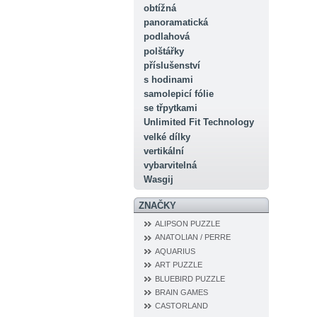
obtížná
panoramatická
podlahová
polštářky
příslušenství
s hodinami
samolepicí fólie
se třpytkami
Unlimited Fit Technology
velké dílky
vertikální
vybarvitelná
Wasgij
ZNAČKY
ALIPSON PUZZLE
ANATOLIAN / PERRE
AQUARIUS
ART PUZZLE
BLUEBIRD PUZZLE
BRAIN GAMES
CASTORLAND