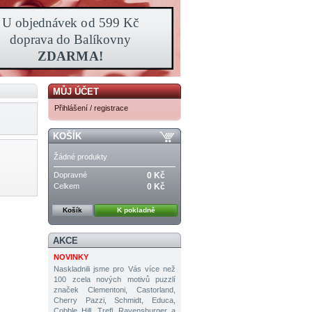
MŮJ ÚČET
Přihlášení / registrace
KOŠÍK
Žádné produkty
Dopravné
0 Kč
Celkem
0 Kč
Košík
K pokladně
AKCE
NOVINKY
Naskladnili jsme pro Vás více než
100 zcela nových motivů puzzlí
značek Clementoni, Castorland,
Cherry Pazzi, Schmidt, Educa,
Cobble Hill, Trefl, Ravensburger a