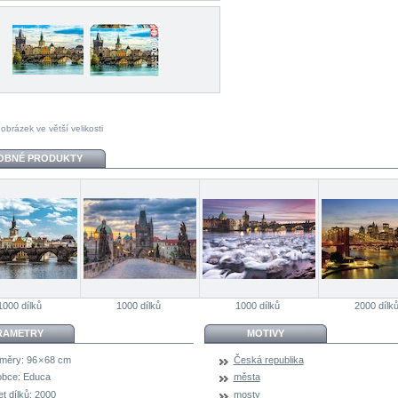
 obrázek ve větší velikosti
OBNÉ PRODUKTY
1000 dílků
1000 dílků
1000 dílků
2000 dílk
RAMETRY
MOTIVY
měry:
96 × 68 cm
Česká republika
obce:
Educa
města
t dílků:
2000
mosty