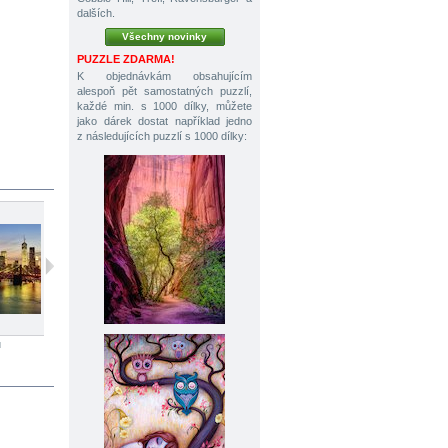
dalších.
Všechny novinky
PUZZLE ZDARMA!
K objednávkám obsahujícím
alespoň pět samostatných puzzlí,
každé min. s 1000 dílky, můžete
jako dárek dostat například jedno
z následujících puzzlí s 1000 dílky:
ů
2000 dílků
1000 dílků
2000 dílků