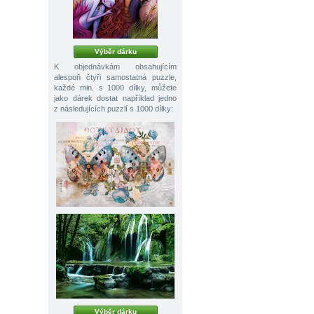
Výběr dárku
K objednávkám obsahujícím
alespoň čtyři samostatná puzzle,
každé min. s 1000 dílky, můžete
jako dárek dostat například jedno
z následujících puzzlí s 1000 dílky:
Výběr dárku