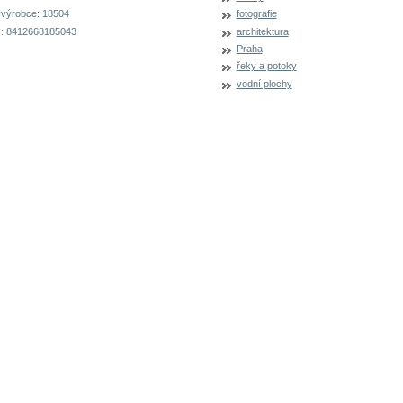
 výrobce:
18504
fotografie
:
8412668185043
architektura
Praha
řeky a potoky
vodní plochy