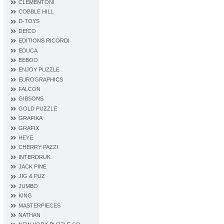
CLEMENTONI
COBBLE HILL
D‐TOYS
DEICO
EDITIONS RICORDI
EDUCA
EEBOO
ENJOY PUZZLE
EUROGRAPHICS
FALCON
GIBSONS
GOLD PUZZLE
GRAFIKA
GRAFIX
HEYE
CHERRY PAZZI
INTERDRUK
JACK PINE
JIG & PUZ
JUMBO
KING
MASTERPIECES
NATHAN