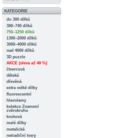
KATEGORIE
do 300 dílků
300–740 dílků
750–1250 dílků
1300–2000 dílků
3000–4000 dílků
nad 4000 dílků
3D puzzle
AKCE (sleva až 40 %)
čtvercová
dětská
dřevěná
extra velké dílky
fluorescentní
hlavolamy
kolekce Znamení
zvěrokruhu
kruhová
malé dílky
metalická
netradiční tvary