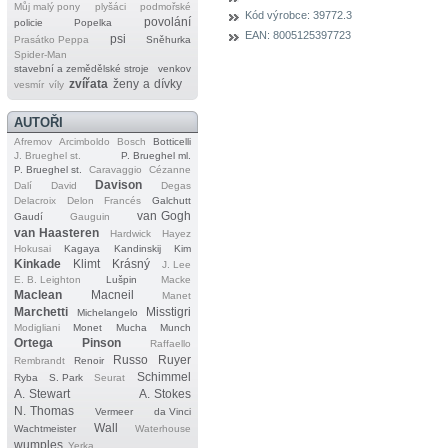
Můj malý pony
plyšáci
podmořské
Kód výrobce:
39772.3
povolání
policie
Popelka
EAN:
8005125397723
psi
Prasátko Peppa
Sněhurka
Spider‐Man
stavební a zemědělské stroje
venkov
zvířata
ženy a dívky
vesmír
víly
AUTOŘI
Afremov
Arcimboldo
Bosch
Botticelli
J. Brueghel st.
P. Brueghel ml.
P. Brueghel st.
Caravaggio
Cézanne
Davison
Dalí
David
Degas
Delacroix
Delon
Francés
Galchutt
van Gogh
Gaudí
Gauguin
van Haasteren
Hardwick
Hayez
Hokusai
Kagaya
Kandinskij
Kim
Kinkade
Klimt
Krásný
J. Lee
E. B. Leighton
Lušpin
Macke
Maclean
Macneil
Manet
Marchetti
Misstigri
Michelangelo
Modigliani
Monet
Mucha
Munch
Ortega
Pinson
Raffaello
Russo
Ruyer
Rembrandt
Renoir
Schimmel
Ryba
S. Park
Seurat
A. Stewart
A. Stokes
N. Thomas
Vermeer
da Vinci
Wall
Wachtmeister
Waterhouse
wumples
Yerka