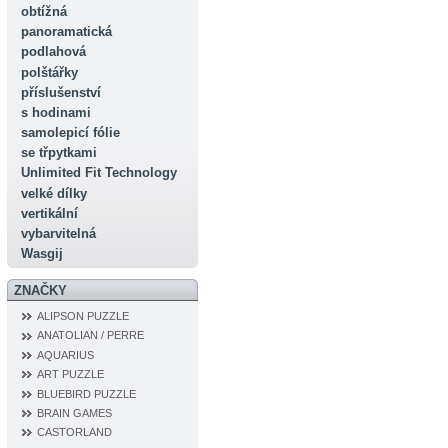
obtížná
panoramatická
podlahová
polštářky
příslušenství
s hodinami
samolepicí fólie
se třpytkami
Unlimited Fit Technology
velké dílky
vertikální
vybarvitelná
Wasgij
ZNAČKY
ALIPSON PUZZLE
ANATOLIAN / PERRE
AQUARIUS
ART PUZZLE
BLUEBIRD PUZZLE
BRAIN GAMES
CASTORLAND