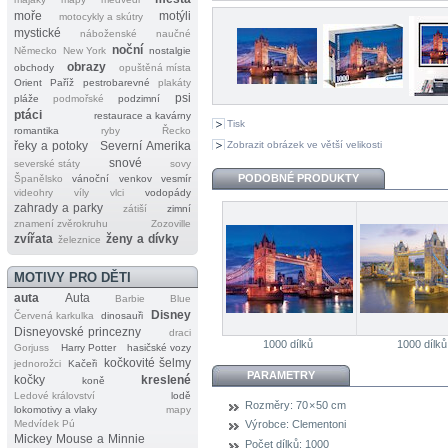
moře
motýli
motocykly a skútry
mystické
náboženské
naučné
noční
Německo
New York
nostalgie
obrazy
obchody
opuštěná místa
Orient
Paříž
pestrobarevné
plakáty
psi
pláže
podmořské
podzimní
ptáci
restaurace a kavárny
Tisk
romantika
ryby
Řecko
Zobrazit obrázek ve větší velikosti
řeky a potoky
Severní Amerika
snové
severské státy
sovy
PODOBNÉ PRODUKTY
Španělsko
vánoční
venkov
vesmír
videohry
víly
vlci
vodopády
zahrady a parky
zátiší
zimní
znamení zvěrokruhu
Zozoville
zvířata
ženy a dívky
železnice
MOTIVY PRO DĚTI
auta
Auta
Barbie
Blue
Disney
Červená karkulka
dinosauři
Disneyovské princezny
draci
1000 dílků
1000 dílků
Gorjuss
Harry Potter
hasičské vozy
kočkovité šelmy
jednorožci
Kačeři
PARAMETRY
kočky
kreslené
koně
Ledové království
lodě
Rozměry:
70 × 50 cm
lokomotivy a vlaky
mapy
Medvídek Pú
Výrobce:
Clementoni
Mickey Mouse a Minnie
Počet dílků:
1000