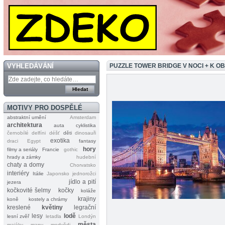
VYHLEDÁVÁNÍ
PUZZLE TOWER BRIDGE V NOCI + K 
MOTIVY PRO DOSPĚLÉ
abstraktní umění
Amsterdam
architektura
auta
cyklistika
černobílé
delfíni
déšť
děti
dinosauři
exotika
draci
Egypt
fantasy
hory
filmy a seriály
Francie
gothic
hrady a zámky
hudební
chaty a domy
Chorvatsko
interiéry
Itálie
Japonsko
jednorožci
jídlo a pití
jezera
kočkovité šelmy
kočky
koláže
krajiny
koně
kostely a chrámy
kreslené
květiny
legrační
lesy
lodě
lesní zvěř
letadla
Londýn
města
majáky
mapy
medvědi