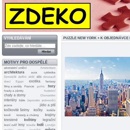
VYHLEDÁVÁNÍ
PUZZLE NEW YORK + K OBJEDNÁVCE
MOTIVY PRO DOSPĚLÉ
abstraktní umění
Amsterdam
architektura
auta
cyklistika
černobílé
delfíni
déšť
děti
dinosauři
exotika
draci
Egypt
fantasy
hory
filmy a seriály
Francie
gothic
hrady a zámky
hudební
chaty a domy
Chorvatsko
interiéry
Itálie
Japonsko
jednorožci
jídlo a pití
jezera
kočkovité šelmy
kočky
koláže
krajiny
koně
kostely a chrámy
kreslené
květiny
legrační
lesy
lodě
lesní zvěř
letadla
Londýn
města
majáky
mapy
medvědi