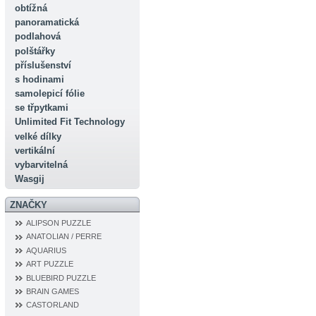
obtížná
panoramatická
podlahová
polštářky
příslušenství
s hodinami
samolepicí fólie
se třpytkami
Unlimited Fit Technology
velké dílky
vertikální
vybarvitelná
Wasgij
ZNAČKY
ALIPSON PUZZLE
ANATOLIAN / PERRE
AQUARIUS
ART PUZZLE
BLUEBIRD PUZZLE
BRAIN GAMES
CASTORLAND