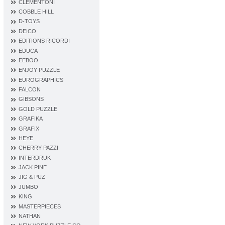
CLEMENTONI
COBBLE HILL
D‐TOYS
DEICO
EDITIONS RICORDI
EDUCA
EEBOO
ENJOY PUZZLE
EUROGRAPHICS
FALCON
GIBSONS
GOLD PUZZLE
GRAFIKA
GRAFIX
HEYE
CHERRY PAZZI
INTERDRUK
JACK PINE
JIG & PUZ
JUMBO
KING
MASTERPIECES
NATHAN