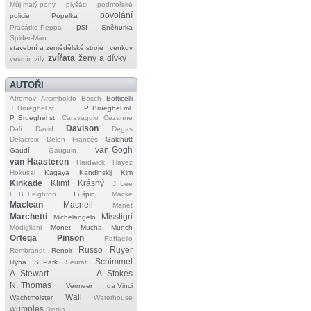
Můj malý pony
plyšáci
podmořské
povolání
policie
Popelka
psi
Prasátko Peppa
Sněhurka
Spider‐Man
stavební a zemědělské stroje
venkov
zvířata
ženy a dívky
vesmír
víly
AUTOŘI
Afremov
Arcimboldo
Bosch
Botticelli
J. Brueghel st.
P. Brueghel ml.
P. Brueghel st.
Caravaggio
Cézanne
Davison
Dalí
David
Degas
Delacroix
Delon
Francés
Galchutt
van Gogh
Gaudí
Gauguin
van Haasteren
Hardwick
Hayez
Hokusai
Kagaya
Kandinskij
Kim
Kinkade
Klimt
Krásný
J. Lee
E. B. Leighton
Lušpin
Macke
Maclean
Macneil
Manet
Marchetti
Misstigri
Michelangelo
Modigliani
Monet
Mucha
Munch
Ortega
Pinson
Raffaello
Russo
Ruyer
Rembrandt
Renoir
Schimmel
Ryba
S. Park
Seurat
A. Stewart
A. Stokes
N. Thomas
Vermeer
da Vinci
Wall
Wachtmeister
Waterhouse
wumples
Yerka