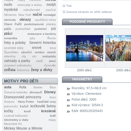
moře
motýli
motocykly a skútry
Tisk
mystické
náboženské
naučné
Zobrazit obrázek ve větší velikosti
noční
Německo
New York
nostalgie
obrazy
obchody
opuštěná místa
PODOBNÉ PRODUKTY
Orient
Paříž
pestrobarevné
plakáty
psi
pláže
podmořské
podzimní
ptáci
restaurace a kavárny
romantika
ryby
Řecko
řeky a potoky
Severní Amerika
snové
severské státy
sovy
Španělsko
vánoční
venkov
vesmír
videohry
víly
vlci
vodopády
zahrady a parky
zátiší
zimní
znamení zvěrokruhu
Zozoville
zvířata
ženy a dívky
železnice
2000 dílků
2000 dílků
PARAMETRY
MOTIVY PRO DĚTI
auta
Auta
Barbie
Blue
Rozměry:
97,5 × 66,8 cm
Disney
Červená karkulka
dinosauři
Výrobce:
Clementoni
Disneyovské princezny
draci
Počet dílků:
2000
Gorjuss
Harry Potter
hasičské vozy
Kód výrobce:
32544.3
kočkovité šelmy
jednorožci
Kačeři
EAN:
8005125325443
kočky
kreslené
koně
Ledové království
lodě
lokomotivy a vlaky
mapy
Medvídek Pú
Mickey Mouse a Minnie