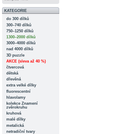
KATEGORIE
do 300 dílků
300–740 dílků
750–1250 dílků
1300–2000 dílků
3000–4000 dílků
nad 4000 dílků
3D puzzle
AKCE (sleva až 40 %)
čtvercová
dětská
dřevěná
extra velké dílky
fluorescentní
hlavolamy
kolekce Znamení
zvěrokruhu
kruhová
malé dílky
metalická
netradiční tvary