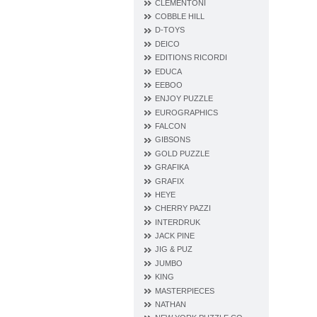
CLEMENTONI
COBBLE HILL
D‐TOYS
DEICO
EDITIONS RICORDI
EDUCA
EEBOO
ENJOY PUZZLE
EUROGRAPHICS
FALCON
GIBSONS
GOLD PUZZLE
GRAFIKA
GRAFIX
HEYE
CHERRY PAZZI
INTERDRUK
JACK PINE
JIG & PUZ
JUMBO
KING
MASTERPIECES
NATHAN