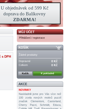
MŮJ ÚČET
Přihlášení / registrace
KOŠÍK
Žádné produkty
č
s DPH
Dopravné
0 Kč
Celkem
0 Kč
Košík
K pokladně
AKCE
NOVINKY
Naskladnili jsme pro Vás více než
100 zcela nových motivů puzzlí
značek Clementoni, Castorland,
Cherry Pazzi, Schmidt, Educa,
Cobble Hill, Trefl, Ravensburger a