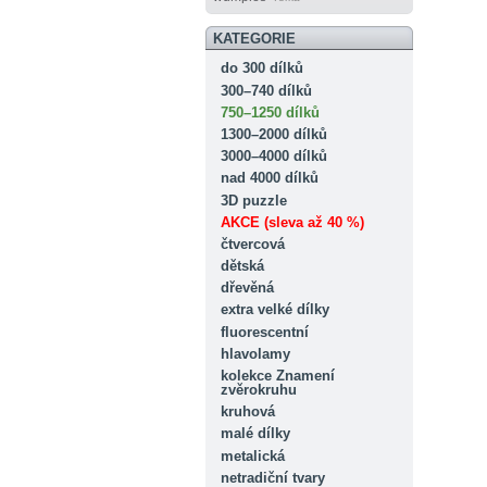
KATEGORIE
do 300 dílků
300–740 dílků
750–1250 dílků
1300–2000 dílků
3000–4000 dílků
nad 4000 dílků
3D puzzle
AKCE (sleva až 40 %)
čtvercová
dětská
dřevěná
extra velké dílky
fluorescentní
hlavolamy
kolekce Znamení
zvěrokruhu
kruhová
malé dílky
metalická
netradiční tvary