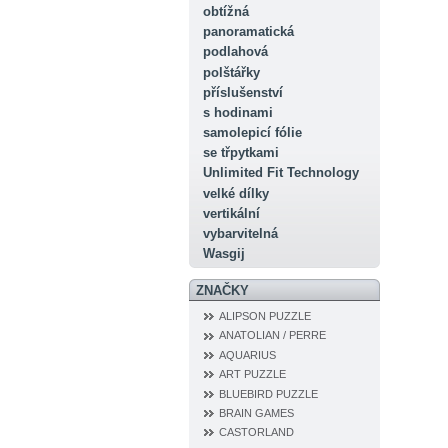
obtížná
panoramatická
podlahová
polštářky
příslušenství
s hodinami
samolepicí fólie
se třpytkami
Unlimited Fit Technology
velké dílky
vertikální
vybarvitelná
Wasgij
ZNAČKY
ALIPSON PUZZLE
ANATOLIAN / PERRE
AQUARIUS
ART PUZZLE
BLUEBIRD PUZZLE
BRAIN GAMES
CASTORLAND