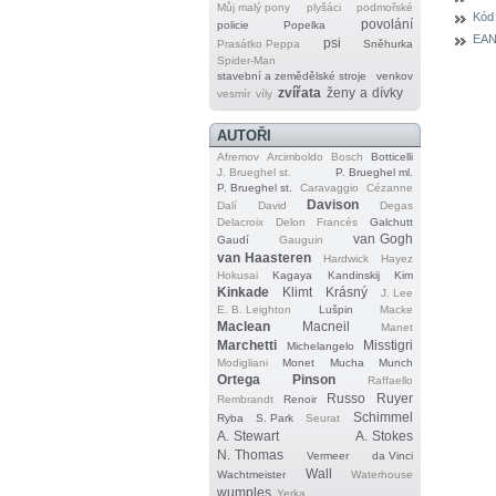
Můj malý pony
plyšáci
podmořské
Kód
povolání
policie
Popelka
EAN
psi
Prasátko Peppa
Sněhurka
Spider‐Man
stavební a zemědělské stroje
venkov
zvířata
ženy a dívky
vesmír
víly
AUTOŘI
Afremov
Arcimboldo
Bosch
Botticelli
J. Brueghel st.
P. Brueghel ml.
P. Brueghel st.
Caravaggio
Cézanne
Davison
Dalí
David
Degas
Delacroix
Delon
Francés
Galchutt
van Gogh
Gaudí
Gauguin
van Haasteren
Hardwick
Hayez
Hokusai
Kagaya
Kandinskij
Kim
Kinkade
Klimt
Krásný
J. Lee
E. B. Leighton
Lušpin
Macke
Maclean
Macneil
Manet
Marchetti
Misstigri
Michelangelo
Modigliani
Monet
Mucha
Munch
Ortega
Pinson
Raffaello
Russo
Ruyer
Rembrandt
Renoir
Schimmel
Ryba
S. Park
Seurat
A. Stewart
A. Stokes
N. Thomas
Vermeer
da Vinci
Wall
Wachtmeister
Waterhouse
wumples
Yerka