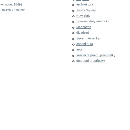
 výrobce:
18499
architektura
:
8412668184992
Times Square
New York
Spojené státy americké
Manhattan
divadelní
Severní Amerika
osobní auta
auta
silniční dopravní prostředky
dopravní prostředky