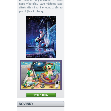
K ostatním objednávkám s 1000
nebo více dílky Vám můžeme jako
dárek dát mimo jiné jedno z těchto
puzzlí (bez krabičky):
Výběr dárku
NOVINKY