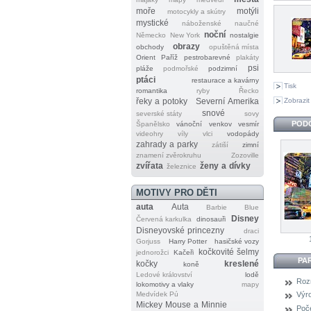
moře
motýli
motocykly a skútry
mystické
náboženské
naučné
noční
Německo
New York
nostalgie
obrazy
obchody
opuštěná místa
Orient
Paříž
pestrobarevné
plakáty
psi
pláže
podmořské
podzimní
ptáci
restaurace a kavárny
Tisk
romantika
ryby
Řecko
Zobrazit
řeky a potoky
Severní Amerika
snové
severské státy
sovy
POD
Španělsko
vánoční
venkov
vesmír
videohry
víly
vlci
vodopády
zahrady a parky
zátiší
zimní
znamení zvěrokruhu
Zozoville
zvířata
ženy a dívky
železnice
MOTIVY PRO DĚTI
auta
Auta
Barbie
Blue
Disney
Červená karkulka
dinosauři
Disneyovské princezny
draci
Gorjuss
Harry Potter
hasičské vozy
kočkovité šelmy
jednorožci
Kačeři
PA
kočky
kreslené
koně
Ledové království
lodě
Roz
lokomotivy a vlaky
mapy
Medvídek Pú
Výr
Mickey Mouse a Minnie
Poče