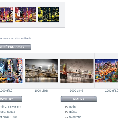
 obrázek ve větší velikosti
OBNÉ PRODUKTY
1000 dílků
1000 dílků
1000 dílků
1000 dílk
RAMETRY
MOTIVY
měry:
68 × 48 cm
noční
obce:
Educa
města
t dílků:
1000
fotografie