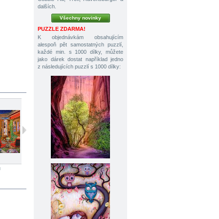
dalších.
Všechny novinky
PUZZLE ZDARMA!
K objednávkám obsahujícím
alespoň pět samostatných puzzlí,
každé min. s 1000 dílky, můžete
jako dárek dostat například jedno
z následujících puzzlí s 1000 dílky:
ů
1500 dílků
1000 dílků
1000 dílků