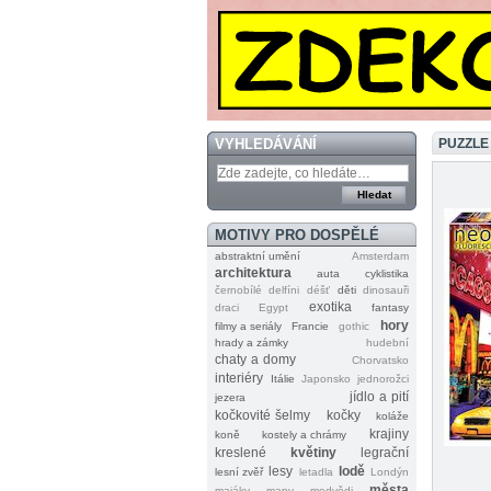
VYHLEDÁVÁNÍ
PUZZLE
MOTIVY PRO DOSPĚLÉ
abstraktní umění
Amsterdam
architektura
auta
cyklistika
černobílé
delfíni
déšť
děti
dinosauři
exotika
draci
Egypt
fantasy
hory
filmy a seriály
Francie
gothic
hrady a zámky
hudební
chaty a domy
Chorvatsko
interiéry
Itálie
Japonsko
jednorožci
jídlo a pití
jezera
kočkovité šelmy
kočky
koláže
krajiny
koně
kostely a chrámy
kreslené
květiny
legrační
lesy
lodě
lesní zvěř
letadla
Londýn
města
majáky
mapy
medvědi