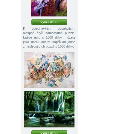
Výběr dárku
K objednávkám obsahujícím
alespoň čtyři samostatná puzzle,
každé min. s 1000 dílky, můžete
jako dárek dostat například jedno
z následujících puzzlí s 1000 dílky:
Výběr dárku