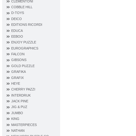
CLEMENTONI
COBBLE HILL
D‐TOYS
DEICO
EDITIONS RICORDI
EDUCA
EEBOO
ENJOY PUZZLE
EUROGRAPHICS
FALCON
GIBSONS
GOLD PUZZLE
GRAFIKA
GRAFIX
HEYE
CHERRY PAZZI
INTERDRUK
JACK PINE
JIG & PUZ
JUMBO
KING
MASTERPIECES
NATHAN