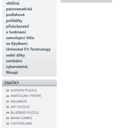
obtížná
panoramatická
podlahová
polštářky
příslušenství
s hodinami
samolepicí fólie
se třpytkami
Unlimited Fit Technology
velké dílky
vertikální
vybarvitelná
Wasgij
ZNAČKY
ALIPSON PUZZLE
ANATOLIAN / PERRE
AQUARIUS
ART PUZZLE
BLUEBIRD PUZZLE
BRAIN GAMES
CASTORLAND