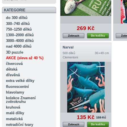
KATEGORIE
do 300 dílků
300–740 dílků
269 Kč
750–1250 dílků
1300–2000 dílků
Zobrazit
Do košíku
Zobr
3000–4000 dílků
nad 4000 dílků
Narval
3D puzzle
500 dílků
36 × 49 cm
Clementoni
AKCE (sleva až 40 %)
čtvercová
dětská
dřevěná
extra velké dílky
fluorescentní
hlavolamy
kolekce Znamení
zvěrokruhu
kruhová
malé dílky
135 Kč
159 Kč
metalická
netradiční tvary
Zobrazit
Do košíku