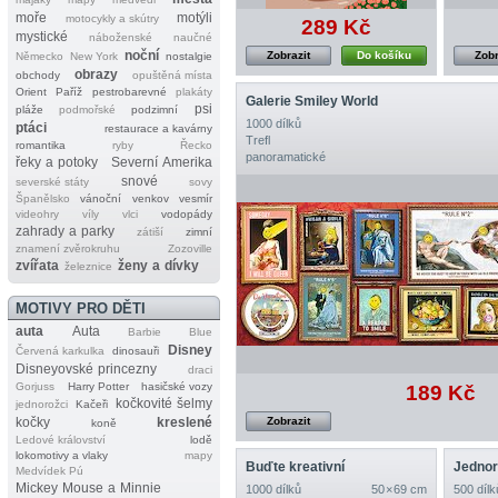
moře
motýli
motocykly a skútry
289 Kč
mystické
náboženské
naučné
noční
Zobrazit
Do košíku
Zobr
Německo
New York
nostalgie
obrazy
obchody
opuštěná místa
Orient
Paříž
pestrobarevné
plakáty
Galerie Smiley World
psi
pláže
podmořské
podzimní
1000 dílků
ptáci
restaurace a kavárny
Trefl
romantika
ryby
Řecko
panoramatické
řeky a potoky
Severní Amerika
snové
severské státy
sovy
Španělsko
vánoční
venkov
vesmír
videohry
víly
vlci
vodopády
zahrady a parky
zátiší
zimní
znamení zvěrokruhu
Zozoville
zvířata
ženy a dívky
železnice
MOTIVY PRO DĚTI
auta
Auta
Barbie
Blue
Disney
Červená karkulka
dinosauři
Disneyovské princezny
draci
Gorjuss
Harry Potter
hasičské vozy
189 Kč
kočkovité šelmy
jednorožci
Kačeři
kočky
kreslené
Zobrazit
koně
Ledové království
lodě
lokomotivy a vlaky
mapy
Buďte kreativní
Jedno
Medvídek Pú
Mickey Mouse a Minnie
1000 dílků
50 × 69 cm
500 dílk