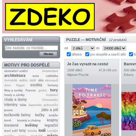
VYHLEDÁVÁNÍ
PUZZLE — MOTIVAČNÍ
12 produktů
od
do
dětská
pro dospělé a starší děti
f
Je čas vyrazit na cestu!
Barevn
MOTIVY PRO DOSPĚLÉ
1000 dílků
47,8 × 69 cm
500 dílk
abstraktní umění
Amsterdam
Alipson Puzzle
Educa
architektura
auta
cyklistika
černobílé
delfíni
déšť
děti
dinosauři
exotika
draci
Egypt
fantasy
hory
filmy a seriály
Francie
gothic
hrady a zámky
hudební
chaty a domy
Chorvatsko
interiéry
Itálie
Japonsko
jednorožci
jídlo a pití
jezera
kočkovité šelmy
kočky
koláže
krajiny
koně
kostely a chrámy
kreslené
květiny
legrační
lesy
lodě
lesní zvěř
letadla
Londýn
města
majáky
mapy
medvědi