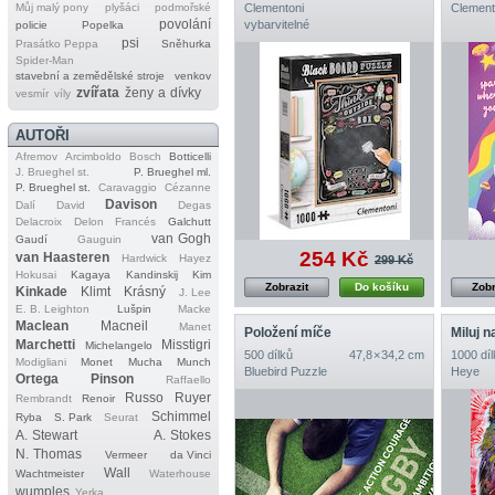
Můj malý pony
plyšáci
podmořské
Clementoni
Clement
povolání
vybarvitelné
policie
Popelka
psi
Prasátko Peppa
Sněhurka
Spider‐Man
stavební a zemědělské stroje
venkov
zvířata
ženy a dívky
vesmír
víly
AUTOŘI
Afremov
Arcimboldo
Bosch
Botticelli
J. Brueghel st.
P. Brueghel ml.
P. Brueghel st.
Caravaggio
Cézanne
Davison
Dalí
David
Degas
Delacroix
Delon
Francés
Galchutt
van Gogh
Gaudí
Gauguin
254 Kč
van Haasteren
Hardwick
Hayez
299 Kč
Hokusai
Kagaya
Kandinskij
Kim
Zobrazit
Do košíku
Zobr
Kinkade
Klimt
Krásný
J. Lee
E. B. Leighton
Lušpin
Macke
Maclean
Macneil
Manet
Položení míče
Miluj n
Marchetti
Misstigri
Michelangelo
500 dílků
47,8 × 34,2 cm
1000 díl
Modigliani
Monet
Mucha
Munch
Bluebird Puzzle
Heye
Ortega
Pinson
Raffaello
Russo
Ruyer
Rembrandt
Renoir
Schimmel
Ryba
S. Park
Seurat
A. Stewart
A. Stokes
N. Thomas
Vermeer
da Vinci
Wall
Wachtmeister
Waterhouse
wumples
Yerka