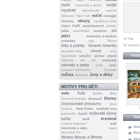
moře
motýli
motocykly a skútry
mystické
náboženské
naučné
noční
Německo
New York
nostalgie
obrazy
obchody
opuštěná místa
Orient
Paříž
pestrobarevné
plakáty
psi
pláže
podmořské
podzimní
ptáci
restaurace a kavárny
Tisk
romantika
ryby
Řecko
Zobrazit
řeky a potoky
Severní Amerika
snové
severské státy
sovy
POD
Španělsko
vánoční
venkov
vesmír
videohry
víly
vlci
vodopády
zahrady a parky
zátiší
zimní
znamení zvěrokruhu
Zozoville
zvířata
ženy a dívky
železnice
MOTIVY PRO DĚTI
auta
Auta
Barbie
Blue
Disney
Červená karkulka
dinosauři
Disneyovské princezny
draci
Gorjuss
Harry Potter
hasičské vozy
kočkovité šelmy
jednorožci
Kačeři
PA
kočky
kreslené
koně
Ledové království
lodě
Auto
lokomotivy a vlaky
mapy
Medvídek Pú
Roz
Mickey Mouse a Minnie
Výr