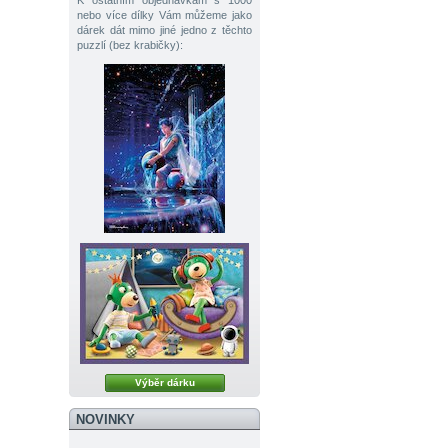
K ostatním objednávkám s 1000
nebo více dílky Vám můžeme jako
dárek dát mimo jiné jedno z těchto
puzzlí (bez krabičky):
Výběr dárku
NOVINKY