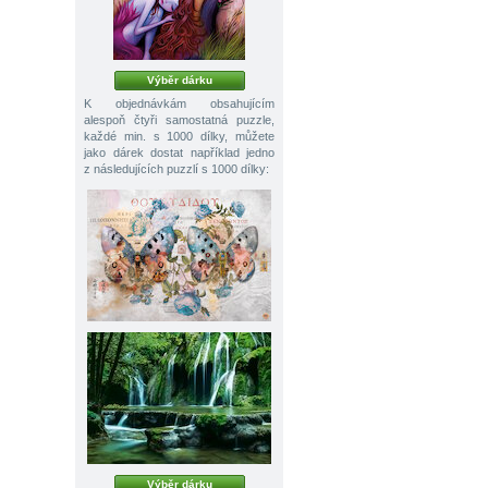
Výběr dárku
K objednávkám obsahujícím
alespoň čtyři samostatná puzzle,
každé min. s 1000 dílky, můžete
jako dárek dostat například jedno
z následujících puzzlí s 1000 dílky:
Výběr dárku