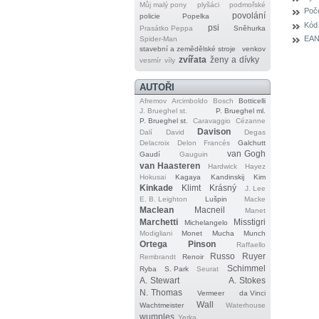
Můj malý pony
plyšáci
podmořské
Poče
povolání
policie
Popelka
Kód
psi
Prasátko Peppa
Sněhurka
EAN
Spider‐Man
stavební a zemědělské stroje
venkov
zvířata
ženy a dívky
vesmír
víly
AUTOŘI
Afremov
Arcimboldo
Bosch
Botticelli
J. Brueghel st.
P. Brueghel ml.
P. Brueghel st.
Caravaggio
Cézanne
Davison
Dalí
David
Degas
Delacroix
Delon
Francés
Galchutt
van Gogh
Gaudí
Gauguin
van Haasteren
Hardwick
Hayez
Hokusai
Kagaya
Kandinskij
Kim
Kinkade
Klimt
Krásný
J. Lee
E. B. Leighton
Lušpin
Macke
Maclean
Macneil
Manet
Marchetti
Misstigri
Michelangelo
Modigliani
Monet
Mucha
Munch
Ortega
Pinson
Raffaello
Russo
Ruyer
Rembrandt
Renoir
Schimmel
Ryba
S. Park
Seurat
A. Stewart
A. Stokes
N. Thomas
Vermeer
da Vinci
Wall
Wachtmeister
Waterhouse
wumples
Yerka