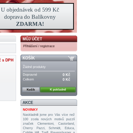
MŮJ ÚČET
Přihlášení / registrace
KOŠÍK
č
s DPH
Žádné produkty
Dopravné
0 Kč
Celkem
0 Kč
Košík
K pokladně
AKCE
NOVINKY
Naskladnili jsme pro Vás více než
100 zcela nových motivů puzzlí
značek Clementoni, Castorland,
Cherry Pazzi, Schmidt, Educa,
Cobble Hill, Trefl, Ravensburger a