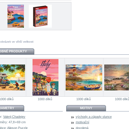
 obrázek ve větší velikosti
OBNÉ PRODUKTY
1000 dílků
1000 dílků
1000 dílků
1000 dílk
RAMETRY
MOTIVY
r:
Valerij Chadejev
východy a západy slunce
měry:
47,8 × 69 cm
motivační
obce:
Alipson Puzzle
dovolená