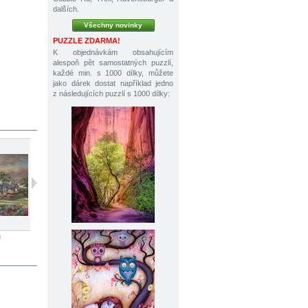
dalších.
Všechny novinky
PUZZLE ZDARMA!
K objednávkám obsahujícím
alespoň pět samostatných puzzlí,
každé min. s 1000 dílky, můžete
jako dárek dostat například jedno
z následujících puzzlí s 1000 dílky:
ů
1000 dílků
1000 dílků
1000 dílků