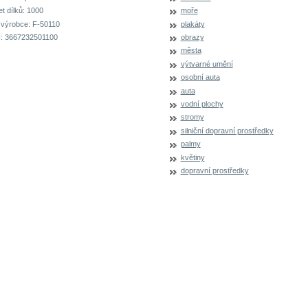
t dílků:
1000
moře
 výrobce:
F-50110
plakáty
:
3667232501100
obrazy
města
výtvarné umění
osobní auta
auta
vodní plochy
stromy
silniční dopravní prostředky
palmy
květiny
dopravní prostředky