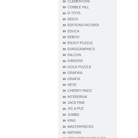
CLEMENTONI
COBBLE HILL
D‐TOYS
DEICO
EDITIONS RICORDI
EDUCA
EEBOO
ENJOY PUZZLE
EUROGRAPHICS
FALCON
GIBSONS
GOLD PUZZLE
GRAFIKA
GRAFIX
HEYE
CHERRY PAZZI
INTERDRUK
JACK PINE
JIG & PUZ
JUMBO
KING
MASTERPIECES
NATHAN