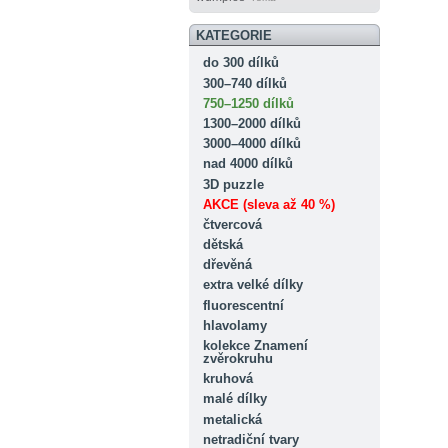
KATEGORIE
do 300 dílků
300–740 dílků
750–1250 dílků
1300–2000 dílků
3000–4000 dílků
nad 4000 dílků
3D puzzle
AKCE (sleva až 40 %)
čtvercová
dětská
dřevěná
extra velké dílky
fluorescentní
hlavolamy
kolekce Znamení
zvěrokruhu
kruhová
malé dílky
metalická
netradiční tvary