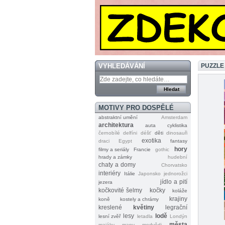
VYHLEDÁVÁNÍ
PUZZLE
MOTIVY PRO DOSPĚLÉ
abstraktní umění
Amsterdam
architektura
auta
cyklistika
černobílé
delfíni
déšť
děti
dinosauři
exotika
draci
Egypt
fantasy
hory
filmy a seriály
Francie
gothic
hrady a zámky
hudební
chaty a domy
Chorvatsko
interiéry
Itálie
Japonsko
jednorožci
jídlo a pití
jezera
kočkovité šelmy
kočky
koláže
krajiny
koně
kostely a chrámy
kreslené
květiny
legrační
lesy
lodě
lesní zvěř
letadla
Londýn
města
majáky
mapy
medvědi