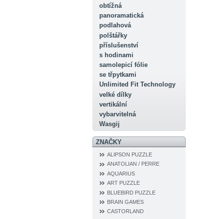
obtížná
panoramatická
podlahová
polštářky
příslušenství
s hodinami
samolepicí fólie
se třpytkami
Unlimited Fit Technology
velké dílky
vertikální
vybarvitelná
Wasgij
ZNAČKY
ALIPSON PUZZLE
ANATOLIAN / PERRE
AQUARIUS
ART PUZZLE
BLUEBIRD PUZZLE
BRAIN GAMES
CASTORLAND