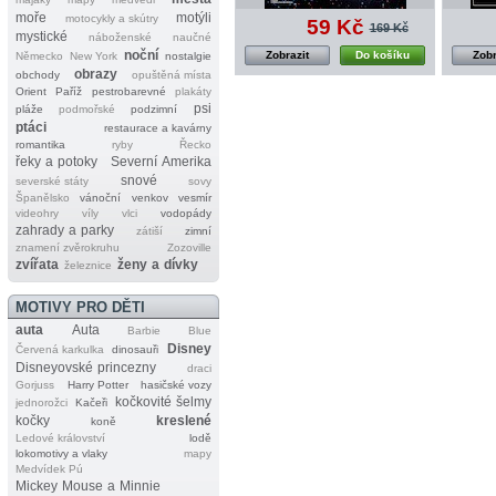
moře
motýli
motocykly a skútry
59 Kč
169 Kč
mystické
náboženské
naučné
noční
Zobrazit
Do košíku
Zobr
Německo
New York
nostalgie
obrazy
obchody
opuštěná místa
Orient
Paříž
pestrobarevné
plakáty
psi
pláže
podmořské
podzimní
ptáci
restaurace a kavárny
romantika
ryby
Řecko
řeky a potoky
Severní Amerika
snové
severské státy
sovy
Španělsko
vánoční
venkov
vesmír
videohry
víly
vlci
vodopády
zahrady a parky
zátiší
zimní
znamení zvěrokruhu
Zozoville
zvířata
ženy a dívky
železnice
MOTIVY PRO DĚTI
auta
Auta
Barbie
Blue
Disney
Červená karkulka
dinosauři
Disneyovské princezny
draci
Gorjuss
Harry Potter
hasičské vozy
kočkovité šelmy
jednorožci
Kačeři
kočky
kreslené
koně
Ledové království
lodě
lokomotivy a vlaky
mapy
Medvídek Pú
Mickey Mouse a Minnie