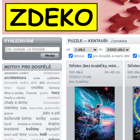
VYHLEDÁVÁNÍ
PUZZLE — KENTAUŘI
2 produkty
od
do
dětská
pro dospělé a starší děti
f
Střelec (bez krabičky, mini předloha)
Střele
MOTIVY PRO DOSPĚLÉ
500 dílků
34 × 48 cm
500 dílk
abstraktní umění
Amsterdam
ZDEKO (Trefl)
Cobble H
architektura
auta
cyklistika
bez krabičky
černobílé
delfíni
déšť
děti
dinosauři
exotika
draci
Egypt
fantasy
hory
filmy a seriály
Francie
gothic
hrady a zámky
hudební
chaty a domy
Chorvatsko
interiéry
Itálie
Japonsko
jednorožci
jídlo a pití
jezera
kočkovité šelmy
kočky
koláže
krajiny
koně
kostely a chrámy
kreslené
květiny
legrační
lesy
lodě
lesní zvěř
letadla
Londýn
města
majáky
mapy
medvědi