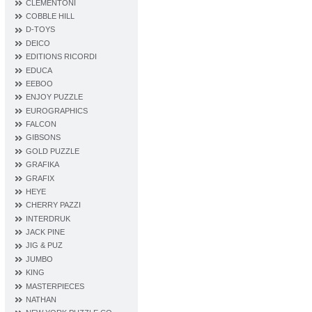
CLEMENTONI
COBBLE HILL
D‐TOYS
DEICO
EDITIONS RICORDI
EDUCA
EEBOO
ENJOY PUZZLE
EUROGRAPHICS
FALCON
GIBSONS
GOLD PUZZLE
GRAFIKA
GRAFIX
HEYE
CHERRY PAZZI
INTERDRUK
JACK PINE
JIG & PUZ
JUMBO
KING
MASTERPIECES
NATHAN