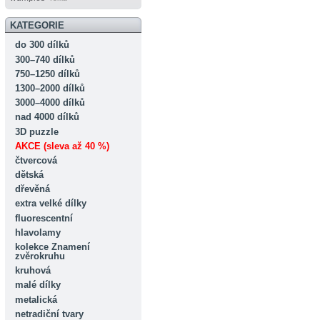
KATEGORIE
do 300 dílků
300–740 dílků
750–1250 dílků
1300–2000 dílků
3000–4000 dílků
nad 4000 dílků
3D puzzle
AKCE (sleva až 40 %)
čtvercová
dětská
dřevěná
extra velké dílky
fluorescentní
hlavolamy
kolekce Znamení
zvěrokruhu
kruhová
malé dílky
metalická
netradiční tvary