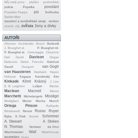
Můj malý pony
plyšáci
podmořské
povolání
policie
Popelka
psi
Prasátko Peppa
Sněhurka
Spider‐Man
stavební a zemědělské stroje
venkov
zvířata
ženy a dívky
vesmír
víly
AUTOŘI
Afremov
Arcimboldo
Bosch
Botticelli
J. Brueghel st.
P. Brueghel ml.
P. Brueghel st.
Caravaggio
Cézanne
Davison
Dalí
David
Degas
Delacroix
Delon
Francés
Galchutt
van Gogh
Gaudí
Gauguin
van Haasteren
Hardwick
Hayez
Hokusai
Kagaya
Kandinskij
Kim
Kinkade
Klimt
Krásný
J. Lee
E. B. Leighton
Lušpin
Macke
Maclean
Macneil
Manet
Marchetti
Misstigri
Michelangelo
Modigliani
Monet
Mucha
Munch
Ortega
Pinson
Raffaello
Russo
Ruyer
Rembrandt
Renoir
Schimmel
Ryba
S. Park
Seurat
A. Stewart
A. Stokes
N. Thomas
Vermeer
da Vinci
Wall
Wachtmeister
Waterhouse
wumples
Yerka