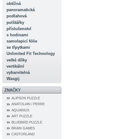
obtížná
panoramatická
podlahová
polštářky
příslušenství
s hodinami
samolepicí fólie
se třpytkami
Unlimited Fit Technology
velké dílky
vertikální
vybarvitelná
Wasgij
ZNAČKY
ALIPSON PUZZLE
ANATOLIAN / PERRE
AQUARIUS
ART PUZZLE
BLUEBIRD PUZZLE
BRAIN GAMES
CASTORLAND