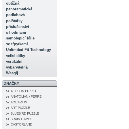
obtížná
panoramatická
podlahová
polštářky
příslušenství
s hodinami
samolepicí fólie
se třpytkami
Unlimited Fit Technology
velké dílky
vertikální
vybarvitelná
Wasgij
ZNAČKY
ALIPSON PUZZLE
ANATOLIAN / PERRE
AQUARIUS
ART PUZZLE
BLUEBIRD PUZZLE
BRAIN GAMES
CASTORLAND