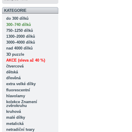
KATEGORIE
do 300 dílků
300–740 dílků
750–1250 dílků
1300–2000 dílků
3000–4000 dílků
nad 4000 dílků
3D puzzle
AKCE (sleva až 40 %)
čtvercová
dětská
dřevěná
extra velké dílky
fluorescentní
hlavolamy
kolekce Znamení
zvěrokruhu
kruhová
malé dílky
metalická
netradiční tvary