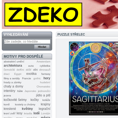
VYHLEDÁVÁNÍ
PUZZLE STŘELEC
MOTIVY PRO DOSPĚLÉ
abstraktní umění
Amsterdam
architektura
auta
cyklistika
černobílé
delfíni
déšť
děti
dinosauři
exotika
draci
Egypt
fantasy
hory
filmy a seriály
Francie
gothic
hrady a zámky
hudební
chaty a domy
Chorvatsko
interiéry
Itálie
Japonsko
jednorožci
jídlo a pití
jezera
kočkovité šelmy
kočky
koláže
krajiny
koně
kostely a chrámy
kreslené
květiny
legrační
lesy
lodě
lesní zvěř
letadla
Londýn
města
majáky
mapy
medvědi