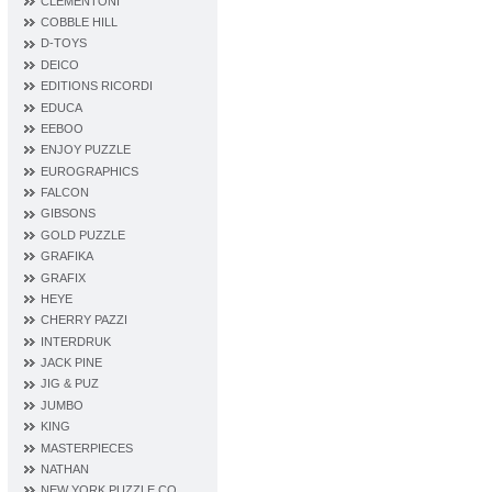
CLEMENTONI
COBBLE HILL
D‐TOYS
DEICO
EDITIONS RICORDI
EDUCA
EEBOO
ENJOY PUZZLE
EUROGRAPHICS
FALCON
GIBSONS
GOLD PUZZLE
GRAFIKA
GRAFIX
HEYE
CHERRY PAZZI
INTERDRUK
JACK PINE
JIG & PUZ
JUMBO
KING
MASTERPIECES
NATHAN
NEW YORK PUZZLE CO.