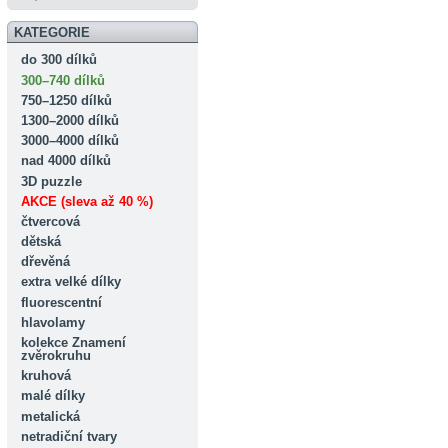
KATEGORIE
do 300 dílků
300–740 dílků
750–1250 dílků
1300–2000 dílků
3000–4000 dílků
nad 4000 dílků
3D puzzle
AKCE (sleva až 40 %)
čtvercová
dětská
dřevěná
extra velké dílky
fluorescentní
hlavolamy
kolekce Znamení
zvěrokruhu
kruhová
malé dílky
metalická
netradiční tvary