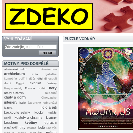
VYHLEDÁVÁNÍ
PUZZLE VODNÁŘ
MOTIVY PRO DOSPĚLÉ
abstraktní umění
Amsterdam
architektura
auta
cyklistika
černobílé
delfíni
déšť
děti
dinosauři
exotika
draci
Egypt
fantasy
hory
filmy a seriály
Francie
gothic
hrady a zámky
hudební
chaty a domy
Chorvatsko
interiéry
Itálie
Japonsko
jednorožci
jídlo a pití
jezera
kočkovité šelmy
kočky
koláže
kostely a chrámy
krajiny
koně
kreslené
květiny
legrační
lesy
lodě
lesní zvěř
letadla
Londýn
města
majáky
mapy
medvědi