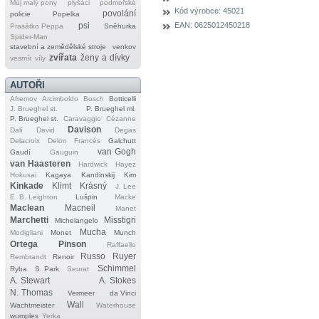
Můj malý pony
plyšáci
podmořské
Kód výrobce:
45021
povolání
policie
Popelka
EAN:
0625012450218
psi
Prasátko Peppa
Sněhurka
Spider‐Man
stavební a zemědělské stroje
venkov
zvířata
ženy a dívky
vesmír
víly
AUTOŘI
Afremov
Arcimboldo
Bosch
Botticelli
J. Brueghel st.
P. Brueghel ml.
P. Brueghel st.
Caravaggio
Cézanne
Davison
Dalí
David
Degas
Delacroix
Delon
Francés
Galchutt
van Gogh
Gaudí
Gauguin
van Haasteren
Hardwick
Hayez
Hokusai
Kagaya
Kandinskij
Kim
Kinkade
Klimt
Krásný
J. Lee
E. B. Leighton
Lušpin
Macke
Maclean
Macneil
Manet
Marchetti
Misstigri
Michelangelo
Mucha
Modigliani
Monet
Munch
Ortega
Pinson
Raffaello
Russo
Ruyer
Rembrandt
Renoir
Schimmel
Ryba
S. Park
Seurat
A. Stewart
A. Stokes
N. Thomas
Vermeer
da Vinci
Wall
Wachtmeister
Waterhouse
wumples
Yerka