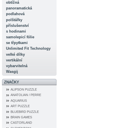
obtížná
panoramatická
podlahová
polštářky
příslušenství
s hodinami
samolepicí fólie
se třpytkami
Unlimited Fit Technology
velké dílky
vertikální
vybarvitelná
Wasgij
ZNAČKY
ALIPSON PUZZLE
ANATOLIAN / PERRE
AQUARIUS
ART PUZZLE
BLUEBIRD PUZZLE
BRAIN GAMES
CASTORLAND