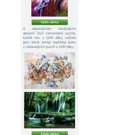
Výběr dárku
K objednávkám obsahujícím
alespoň čtyři samostatná puzzle,
každé min. s 1000 dílky, můžete
jako dárek dostat například jedno
z následujících puzzlí s 1000 dílky:
Výběr dárku