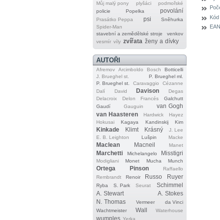
Můj malý pony
plyšáci
podmořské
Poče
povolání
policie
Popelka
Kód
psi
Prasátko Peppa
Sněhurka
EAN
Spider‐Man
stavební a zemědělské stroje
venkov
zvířata
ženy a dívky
vesmír
víly
AUTOŘI
Afremov
Arcimboldo
Bosch
Botticelli
J. Brueghel st.
P. Brueghel ml.
P. Brueghel st.
Caravaggio
Cézanne
Davison
Dalí
David
Degas
Delacroix
Delon
Francés
Galchutt
van Gogh
Gaudí
Gauguin
van Haasteren
Hardwick
Hayez
Hokusai
Kagaya
Kandinskij
Kim
Kinkade
Klimt
Krásný
J. Lee
E. B. Leighton
Lušpin
Macke
Maclean
Macneil
Manet
Marchetti
Misstigri
Michelangelo
Modigliani
Monet
Mucha
Munch
Ortega
Pinson
Raffaello
Russo
Ruyer
Rembrandt
Renoir
Schimmel
Ryba
S. Park
Seurat
A. Stewart
A. Stokes
N. Thomas
Vermeer
da Vinci
Wall
Wachtmeister
Waterhouse
wumples
Yerka