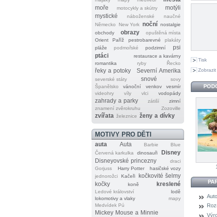
moře
motýli
motocykly a skútry
mystické
náboženské
naučné
noční
Německo
New York
nostalgie
obrazy
obchody
opuštěná místa
Orient
Paříž
pestrobarevné
plakáty
psi
pláže
podmořské
podzimní
ptáci
restaurace a kavárny
Tisk
romantika
ryby
Řecko
Zobrazit
řeky a potoky
Severní Amerika
snové
severské státy
sovy
POD
Španělsko
vánoční
venkov
vesmír
videohry
víly
vlci
vodopády
zahrady a parky
zátiší
zimní
znamení zvěrokruhu
Zozoville
zvířata
ženy a dívky
železnice
MOTIVY PRO DĚTI
auta
Auta
Barbie
Blue
Disney
Červená karkulka
dinosauři
Disneyovské princezny
draci
Gorjuss
Harry Potter
hasičské vozy
kočkovité šelmy
jednorožci
Kačeři
PA
kočky
kreslené
koně
Ledové království
lodě
Auto
lokomotivy a vlaky
mapy
Medvídek Pú
Roz
Mickey Mouse a Minnie
Výr