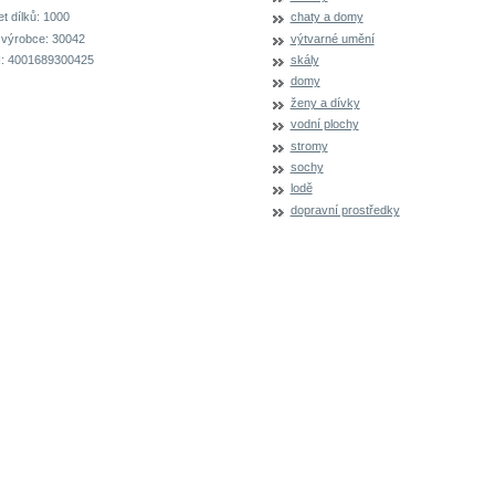
t dílků:
1000
chaty a domy
 výrobce:
30042
výtvarné umění
:
4001689300425
skály
domy
ženy a dívky
vodní plochy
stromy
sochy
lodě
dopravní prostředky