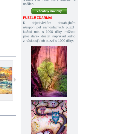
dalších.
Všechny novinky
PUZZLE ZDARMA!
K objednávkám obsahujícím
alespoň pět samostatných puzzlí,
každé min. s 1000 dílky, můžete
jako dárek dostat například jedno
z následujících puzzlí s 1000 dílky:
ů
1000 dílků
1000 dílků
1000 dílků