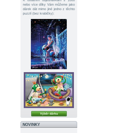
K ostatním objednávkám s 1000
nebo více dílky Vám můžeme jako
dárek dát mimo jiné jedno z těchto
puzzlí (bez krabičky):
Výběr dárku
NOVINKY