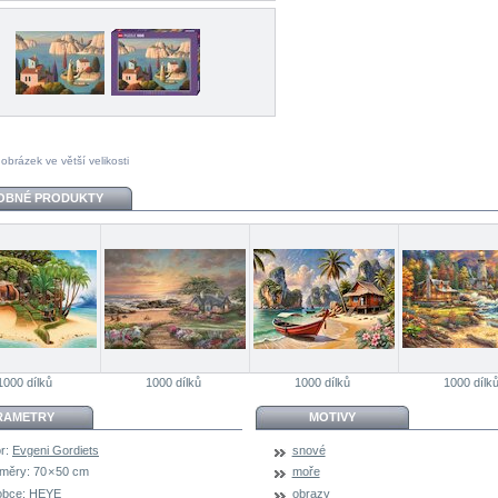
 obrázek ve větší velikosti
OBNÉ PRODUKTY
1000 dílků
1000 dílků
1000 dílků
1000 dílk
RAMETRY
MOTIVY
r:
Evgeni Gordiets
snové
měry:
70 × 50 cm
moře
obce:
HEYE
obrazy