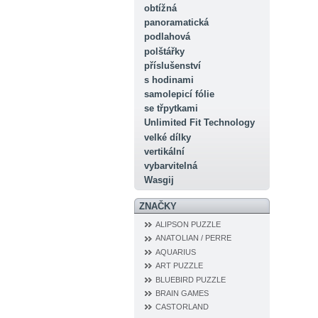
obtížná
panoramatická
podlahová
polštářky
příslušenství
s hodinami
samolepicí fólie
se třpytkami
Unlimited Fit Technology
velké dílky
vertikální
vybarvitelná
Wasgij
ZNAČKY
ALIPSON PUZZLE
ANATOLIAN / PERRE
AQUARIUS
ART PUZZLE
BLUEBIRD PUZZLE
BRAIN GAMES
CASTORLAND