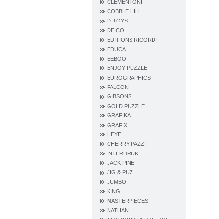
CLEMENTONI
COBBLE HILL
D‐TOYS
DEICO
EDITIONS RICORDI
EDUCA
EEBOO
ENJOY PUZZLE
EUROGRAPHICS
FALCON
GIBSONS
GOLD PUZZLE
GRAFIKA
GRAFIX
HEYE
CHERRY PAZZI
INTERDRUK
JACK PINE
JIG & PUZ
JUMBO
KING
MASTERPIECES
NATHAN