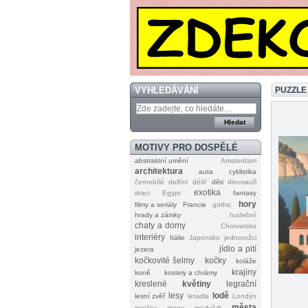
VYHLEDÁVÁNÍ
PUZZLE
MOTIVY PRO DOSPĚLÉ
abstraktní umění
Amsterdam
architektura
auta
cyklistika
černobílé
delfíni
déšť
děti
dinosauři
exotika
draci
Egypt
fantasy
hory
filmy a seriály
Francie
gothic
hrady a zámky
hudební
chaty a domy
Chorvatsko
interiéry
Itálie
Japonsko
jednorožci
jídlo a pití
jezera
kočkovité šelmy
kočky
koláže
krajiny
koně
kostely a chrámy
kreslené
květiny
legrační
lesy
lodě
lesní zvěř
letadla
Londýn
města
majáky
mapy
medvědi