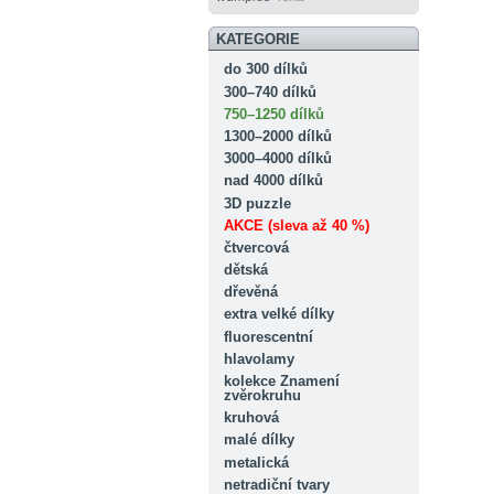
KATEGORIE
do 300 dílků
300–740 dílků
750–1250 dílků
1300–2000 dílků
3000–4000 dílků
nad 4000 dílků
3D puzzle
AKCE (sleva až 40 %)
čtvercová
dětská
dřevěná
extra velké dílky
fluorescentní
hlavolamy
kolekce Znamení
zvěrokruhu
kruhová
malé dílky
metalická
netradiční tvary