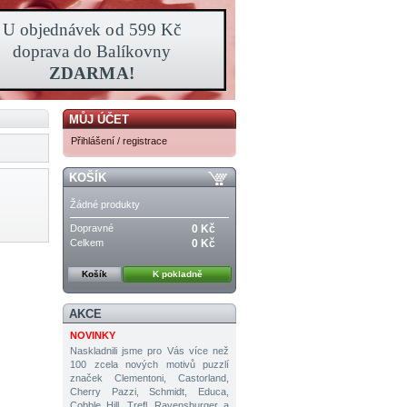
MŮJ ÚČET
Přihlášení / registrace
KOŠÍK
Žádné produkty
Dopravné
0 Kč
Celkem
0 Kč
Košík
K pokladně
AKCE
NOVINKY
Naskladnili jsme pro Vás více než
100 zcela nových motivů puzzlí
značek Clementoni, Castorland,
Cherry Pazzi, Schmidt, Educa,
Cobble Hill, Trefl, Ravensburger a