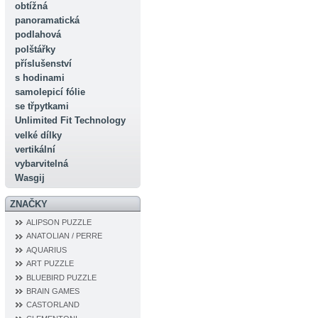
obtížná
panoramatická
podlahová
polštářky
příslušenství
s hodinami
samolepicí fólie
se třpytkami
Unlimited Fit Technology
velké dílky
vertikální
vybarvitelná
Wasgij
ZNAČKY
ALIPSON PUZZLE
ANATOLIAN / PERRE
AQUARIUS
ART PUZZLE
BLUEBIRD PUZZLE
BRAIN GAMES
CASTORLAND