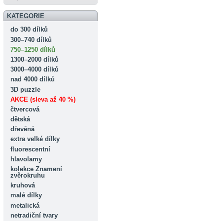
KATEGORIE
do 300 dílků
300–740 dílků
750–1250 dílků
1300–2000 dílků
3000–4000 dílků
nad 4000 dílků
3D puzzle
AKCE (sleva až 40 %)
čtvercová
dětská
dřevěná
extra velké dílky
fluorescentní
hlavolamy
kolekce Znamení
zvěrokruhu
kruhová
malé dílky
metalická
netradiční tvary