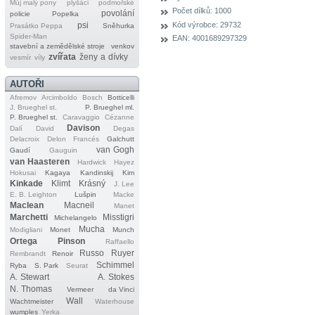
Můj malý pony
plyšáci
podmořské
Počet dílků:
1000
povolání
policie
Popelka
Kód výrobce:
29732
psi
Prasátko Peppa
Sněhurka
Spider‐Man
EAN:
4001689297329
stavební a zemědělské stroje
venkov
zvířata
ženy a dívky
vesmír
víly
AUTOŘI
Afremov
Arcimboldo
Bosch
Botticelli
J. Brueghel st.
P. Brueghel ml.
P. Brueghel st.
Caravaggio
Cézanne
Davison
Dalí
David
Degas
Delacroix
Delon
Francés
Galchutt
van Gogh
Gaudí
Gauguin
van Haasteren
Hardwick
Hayez
Hokusai
Kagaya
Kandinskij
Kim
Kinkade
Klimt
Krásný
J. Lee
E. B. Leighton
Lušpin
Macke
Maclean
Macneil
Manet
Marchetti
Misstigri
Michelangelo
Mucha
Modigliani
Monet
Munch
Ortega
Pinson
Raffaello
Russo
Ruyer
Rembrandt
Renoir
Schimmel
Ryba
S. Park
Seurat
A. Stewart
A. Stokes
N. Thomas
Vermeer
da Vinci
Wall
Wachtmeister
Waterhouse
wumples
Yerka