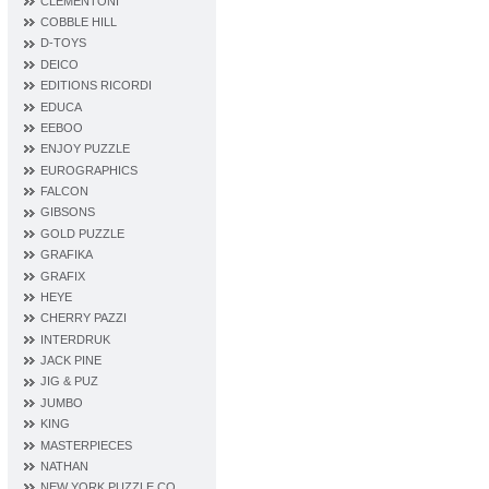
CLEMENTONI
COBBLE HILL
D‐TOYS
DEICO
EDITIONS RICORDI
EDUCA
EEBOO
ENJOY PUZZLE
EUROGRAPHICS
FALCON
GIBSONS
GOLD PUZZLE
GRAFIKA
GRAFIX
HEYE
CHERRY PAZZI
INTERDRUK
JACK PINE
JIG & PUZ
JUMBO
KING
MASTERPIECES
NATHAN
NEW YORK PUZZLE CO.