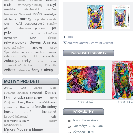
moře
motýli
motocykly a skútry
mystické
náboženské
naučné
noční
Německo
New York
nostalgie
obrazy
obchody
opuštěná místa
Orient
Paříž
pestrobarevné
plakáty
psi
pláže
podmořské
podzimní
ptáci
restaurace a kavárny
Tisk
romantika
ryby
Řecko
řeky a potoky
Severní Amerika
Zobrazit obrázek ve větší velikosti
snové
severské státy
sovy
Španělsko
vánoční
venkov
vesmír
PODOBNÉ PRODUKTY
videohry
víly
vlci
vodopády
zahrady a parky
zátiší
zimní
znamení zvěrokruhu
Zozoville
zvířata
ženy a dívky
železnice
MOTIVY PRO DĚTI
auta
Auta
Barbie
Blue
Disney
Červená karkulka
dinosauři
Disneyovské princezny
draci
1000 dílků
1000 dílků
Gorjuss
Harry Potter
hasičské vozy
kočkovité šelmy
jednorožci
Kačeři
PARAMETRY
kočky
koně
kreslené
Ledové království
lodě
Autor:
Dean Russo
lokomotivy a vlaky
mapy
Medvídek Pú
Rozměry:
50 × 70 cm
Mickey Mouse a Minnie
Výrobce:
HEYE