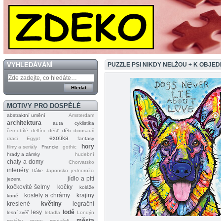
VYHLEDÁVÁNÍ
PUZZLE PSI NIKDY NELŽOU + K OBJ
MOTIVY PRO DOSPĚLÉ
abstraktní umění
Amsterdam
architektura
auta
cyklistika
černobílé
delfíni
déšť
děti
dinosauři
exotika
draci
Egypt
fantasy
hory
filmy a seriály
Francie
gothic
hrady a zámky
hudební
chaty a domy
Chorvatsko
interiéry
Itálie
Japonsko
jednorožci
jídlo a pití
jezera
kočkovité šelmy
kočky
koláže
kostely a chrámy
krajiny
koně
kreslené
květiny
legrační
lesy
lodě
lesní zvěř
letadla
Londýn
města
majáky
mapy
medvědi