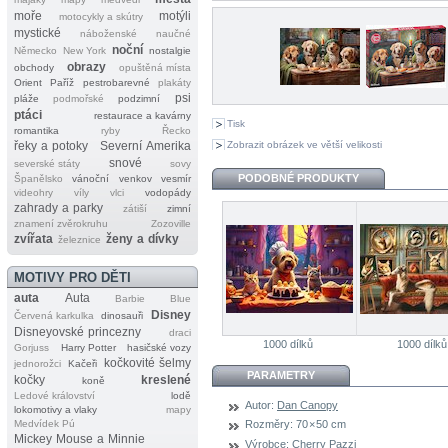
moře
motýli
motocykly a skútry
mystické
náboženské
naučné
noční
Německo
New York
nostalgie
obrazy
obchody
opuštěná místa
Orient
Paříž
pestrobarevné
plakáty
psi
pláže
podmořské
podzimní
ptáci
restaurace a kavárny
Tisk
romantika
ryby
Řecko
Zobrazit obrázek ve větší velikosti
řeky a potoky
Severní Amerika
snové
severské státy
sovy
PODOBNÉ PRODUKTY
Španělsko
vánoční
venkov
vesmír
videohry
víly
vlci
vodopády
zahrady a parky
zátiší
zimní
znamení zvěrokruhu
Zozoville
zvířata
ženy a dívky
železnice
MOTIVY PRO DĚTI
auta
Auta
Barbie
Blue
Disney
Červená karkulka
dinosauři
Disneyovské princezny
draci
1000 dílků
1000 dílků
Gorjuss
Harry Potter
hasičské vozy
kočkovité šelmy
jednorožci
Kačeři
PARAMETRY
kočky
kreslené
koně
Ledové království
lodě
Autor:
Dan Canopy
lokomotivy a vlaky
mapy
Medvídek Pú
Rozměry:
70 × 50 cm
Mickey Mouse a Minnie
Výrobce:
Cherry Pazzi