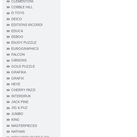
CLEMENTONI
COBBLE HILL
D‐TOYS
DEICO
EDITIONS RICORDI
EDUCA
EEBOO
ENJOY PUZZLE
EUROGRAPHICS
FALCON
GIBSONS
GOLD PUZZLE
GRAFIKA
GRAFIX
HEYE
CHERRY PAZZI
INTERDRUK
JACK PINE
JIG & PUZ
JUMBO
KING
MASTERPIECES
NATHAN