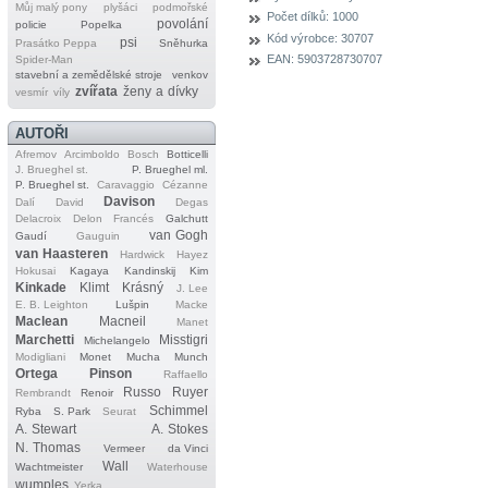
Můj malý pony
plyšáci
podmořské
Počet dílků:
1000
povolání
policie
Popelka
Kód výrobce:
30707
psi
Prasátko Peppa
Sněhurka
EAN:
5903728730707
Spider‐Man
stavební a zemědělské stroje
venkov
zvířata
ženy a dívky
vesmír
víly
AUTOŘI
Afremov
Arcimboldo
Bosch
Botticelli
J. Brueghel st.
P. Brueghel ml.
P. Brueghel st.
Caravaggio
Cézanne
Davison
Dalí
David
Degas
Delacroix
Delon
Francés
Galchutt
van Gogh
Gaudí
Gauguin
van Haasteren
Hardwick
Hayez
Hokusai
Kagaya
Kandinskij
Kim
Kinkade
Klimt
Krásný
J. Lee
E. B. Leighton
Lušpin
Macke
Maclean
Macneil
Manet
Marchetti
Misstigri
Michelangelo
Modigliani
Monet
Mucha
Munch
Ortega
Pinson
Raffaello
Russo
Ruyer
Rembrandt
Renoir
Schimmel
Ryba
S. Park
Seurat
A. Stewart
A. Stokes
N. Thomas
Vermeer
da Vinci
Wall
Wachtmeister
Waterhouse
wumples
Yerka