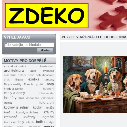
VYHLEDÁVÁNÍ
PUZZLE STAŘÍ PŘÁTELÉ + K OBJEDN
MOTIVY PRO DOSPĚLÉ
abstraktní umění
Amsterdam
architektura
auta
cyklistika
černobílé
delfíni
déšť
děti
dinosauři
exotika
draci
Egypt
fantasy
hory
filmy a seriály
Francie
gothic
hrady a zámky
hudební
chaty a domy
Chorvatsko
interiéry
Itálie
Japonsko
jednorožci
jídlo a pití
jezera
kočkovité šelmy
kočky
koláže
krajiny
koně
kostely a chrámy
kreslené
květiny
legrační
lesy
lodě
lesní zvěř
letadla
Londýn
města
majáky
mapy
medvědi