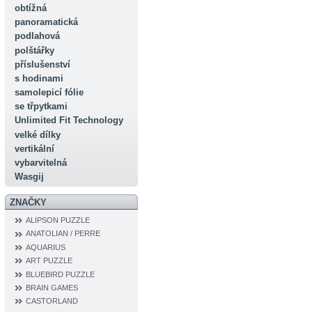
obtížná
panoramatická
podlahová
polštářky
příslušenství
s hodinami
samolepicí fólie
se třpytkami
Unlimited Fit Technology
velké dílky
vertikální
vybarvitelná
Wasgij
ZNAČKY
ALIPSON PUZZLE
ANATOLIAN / PERRE
AQUARIUS
ART PUZZLE
BLUEBIRD PUZZLE
BRAIN GAMES
CASTORLAND