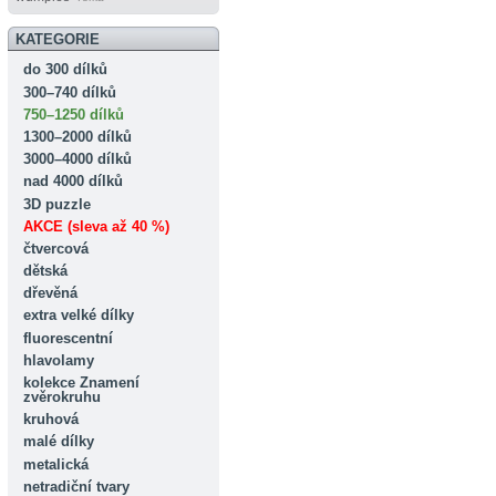
KATEGORIE
do 300 dílků
300–740 dílků
750–1250 dílků
1300–2000 dílků
3000–4000 dílků
nad 4000 dílků
3D puzzle
AKCE (sleva až 40 %)
čtvercová
dětská
dřevěná
extra velké dílky
fluorescentní
hlavolamy
kolekce Znamení
zvěrokruhu
kruhová
malé dílky
metalická
netradiční tvary