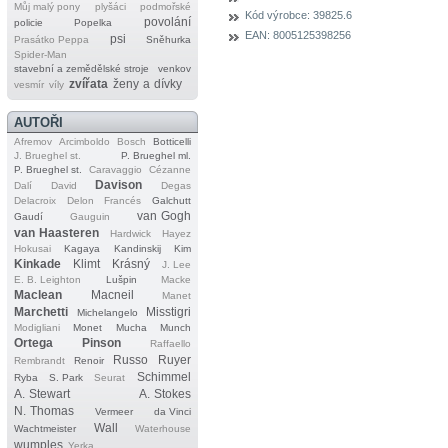
Můj malý pony
plyšáci
podmořské
Kód výrobce:
39825.6
povolání
policie
Popelka
EAN:
8005125398256
psi
Prasátko Peppa
Sněhurka
Spider‐Man
stavební a zemědělské stroje
venkov
zvířata
ženy a dívky
vesmír
víly
AUTOŘI
Afremov
Arcimboldo
Bosch
Botticelli
J. Brueghel st.
P. Brueghel ml.
P. Brueghel st.
Caravaggio
Cézanne
Davison
Dalí
David
Degas
Delacroix
Delon
Francés
Galchutt
van Gogh
Gaudí
Gauguin
van Haasteren
Hardwick
Hayez
Hokusai
Kagaya
Kandinskij
Kim
Kinkade
Klimt
Krásný
J. Lee
E. B. Leighton
Lušpin
Macke
Maclean
Macneil
Manet
Marchetti
Misstigri
Michelangelo
Modigliani
Monet
Mucha
Munch
Ortega
Pinson
Raffaello
Russo
Ruyer
Rembrandt
Renoir
Schimmel
Ryba
S. Park
Seurat
A. Stewart
A. Stokes
N. Thomas
Vermeer
da Vinci
Wall
Wachtmeister
Waterhouse
wumples
Yerka