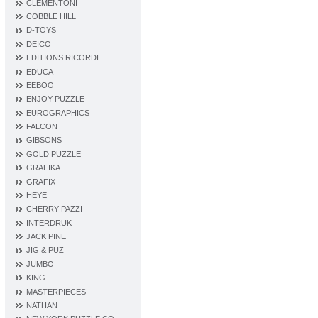
CLEMENTONI
COBBLE HILL
D‐TOYS
DEICO
EDITIONS RICORDI
EDUCA
EEBOO
ENJOY PUZZLE
EUROGRAPHICS
FALCON
GIBSONS
GOLD PUZZLE
GRAFIKA
GRAFIX
HEYE
CHERRY PAZZI
INTERDRUK
JACK PINE
JIG & PUZ
JUMBO
KING
MASTERPIECES
NATHAN