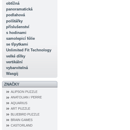
obtížná
panoramatická
podlahová
polštářky
příslušenství
s hodinami
samolepicí fólie
se třpytkami
Unlimited Fit Technology
velké dílky
vertikální
vybarvitelná
Wasgij
ZNAČKY
ALIPSON PUZZLE
ANATOLIAN / PERRE
AQUARIUS
ART PUZZLE
BLUEBIRD PUZZLE
BRAIN GAMES
CASTORLAND