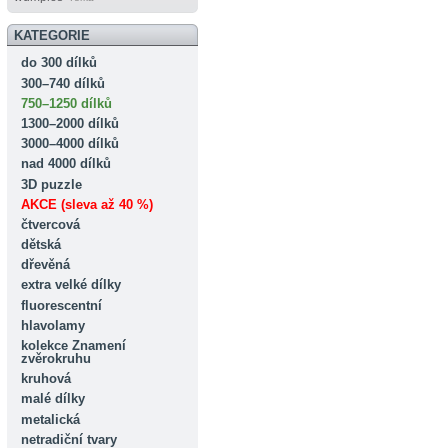
KATEGORIE
do 300 dílků
300–740 dílků
750–1250 dílků
1300–2000 dílků
3000–4000 dílků
nad 4000 dílků
3D puzzle
AKCE (sleva až 40 %)
čtvercová
dětská
dřevěná
extra velké dílky
fluorescentní
hlavolamy
kolekce Znamení
zvěrokruhu
kruhová
malé dílky
metalická
netradiční tvary