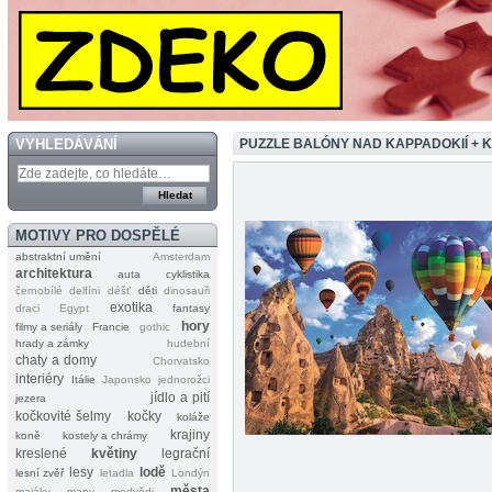
VYHLEDÁVÁNÍ
PUZZLE BALÓNY NAD KAPPADOKIÍ +
MOTIVY PRO DOSPĚLÉ
abstraktní umění
Amsterdam
architektura
auta
cyklistika
černobílé
delfíni
déšť
děti
dinosauři
exotika
draci
Egypt
fantasy
hory
filmy a seriály
Francie
gothic
hrady a zámky
hudební
chaty a domy
Chorvatsko
interiéry
Itálie
Japonsko
jednorožci
jídlo a pití
jezera
kočkovité šelmy
kočky
koláže
krajiny
koně
kostely a chrámy
kreslené
květiny
legrační
lesy
lodě
lesní zvěř
letadla
Londýn
města
majáky
mapy
medvědi