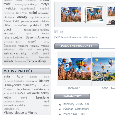
moře
motýli
motocykly a skútry
mystické
náboženské
naučné
noční
Německo
New York
nostalgie
obrazy
obchody
opuštěná místa
Orient
Paříž
pestrobarevné
plakáty
psi
pláže
podmořské
podzimní
ptáci
restaurace a kavárny
Tisk
romantika
ryby
Řecko
Zobrazit obrázek ve větší velikosti
řeky a potoky
Severní Amerika
snové
severské státy
sovy
PODOBNÉ PRODUKTY
Španělsko
vánoční
venkov
vesmír
videohry
víly
vlci
vodopády
zahrady a parky
zátiší
zimní
znamení zvěrokruhu
Zozoville
zvířata
ženy a dívky
železnice
MOTIVY PRO DĚTI
auta
Auta
Barbie
Blue
Disney
Červená karkulka
dinosauři
Disneyovské princezny
draci
1000 dílků
1000 dílků
Gorjuss
Harry Potter
hasičské vozy
kočkovité šelmy
jednorožci
Kačeři
PARAMETRY
kočky
kreslené
koně
Ledové království
lodě
Rozměry:
70 × 50 cm
lokomotivy a vlaky
mapy
Medvídek Pú
Výrobce:
Clementoni
Mickey Mouse a Minnie
Počet dílků:
1000