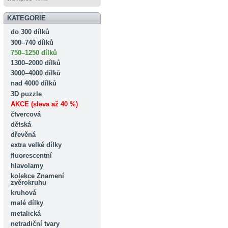
KATEGORIE
do 300 dílků
300–740 dílků
750–1250 dílků
1300–2000 dílků
3000–4000 dílků
nad 4000 dílků
3D puzzle
AKCE (sleva až 40 %)
čtvercová
dětská
dřevěná
extra velké dílky
fluorescentní
hlavolamy
kolekce Znamení
zvěrokruhu
kruhová
malé dílky
metalická
netradiční tvary