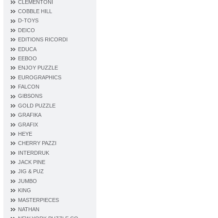
CLEMENTONI
COBBLE HILL
D‐TOYS
DEICO
EDITIONS RICORDI
EDUCA
EEBOO
ENJOY PUZZLE
EUROGRAPHICS
FALCON
GIBSONS
GOLD PUZZLE
GRAFIKA
GRAFIX
HEYE
CHERRY PAZZI
INTERDRUK
JACK PINE
JIG & PUZ
JUMBO
KING
MASTERPIECES
NATHAN