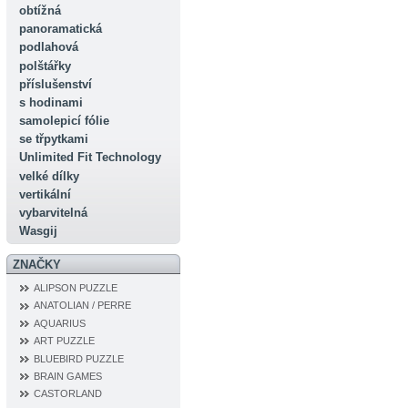
obtížná
panoramatická
podlahová
polštářky
příslušenství
s hodinami
samolepicí fólie
se třpytkami
Unlimited Fit Technology
velké dílky
vertikální
vybarvitelná
Wasgij
ZNAČKY
ALIPSON PUZZLE
ANATOLIAN / PERRE
AQUARIUS
ART PUZZLE
BLUEBIRD PUZZLE
BRAIN GAMES
CASTORLAND