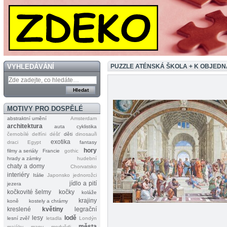
VYHLEDÁVÁNÍ
PUZZLE ATÉNSKÁ ŠKOLA + K OBJED
MOTIVY PRO DOSPĚLÉ
abstraktní umění
Amsterdam
architektura
auta
cyklistika
černobílé
delfíni
déšť
děti
dinosauři
exotika
draci
Egypt
fantasy
hory
filmy a seriály
Francie
gothic
hrady a zámky
hudební
chaty a domy
Chorvatsko
interiéry
Itálie
Japonsko
jednorožci
jídlo a pití
jezera
kočkovité šelmy
kočky
koláže
krajiny
koně
kostely a chrámy
kreslené
květiny
legrační
lesy
lodě
lesní zvěř
letadla
Londýn
města
majáky
mapy
medvědi