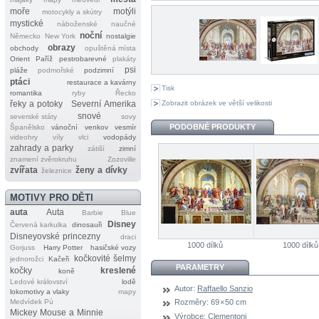
moře
motýli
motocykly a skútry
mystické
náboženské
naučné
noční
Německo
New York
nostalgie
obrazy
obchody
opuštěná místa
Orient
Paříž
pestrobarevné
plakáty
psi
pláže
podmořské
podzimní
ptáci
restaurace a kavárny
Tisk
romantika
ryby
Řecko
Zobrazit obrázek ve větší velikosti
řeky a potoky
Severní Amerika
snové
severské státy
sovy
PODOBNÉ PRODUKTY
Španělsko
vánoční
venkov
vesmír
videohry
víly
vlci
vodopády
zahrady a parky
zátiší
zimní
znamení zvěrokruhu
Zozoville
zvířata
ženy a dívky
železnice
MOTIVY PRO DĚTI
auta
Auta
Barbie
Blue
Disney
Červená karkulka
dinosauři
Disneyovské princezny
draci
1000 dílků
1000 dílků
Gorjuss
Harry Potter
hasičské vozy
kočkovité šelmy
jednorožci
Kačeři
PARAMETRY
kočky
kreslené
koně
Ledové království
lodě
Autor:
Raffaello Sanzio
lokomotivy a vlaky
mapy
Medvídek Pú
Rozměry:
69 × 50 cm
Mickey Mouse a Minnie
Výrobce:
Clementoni