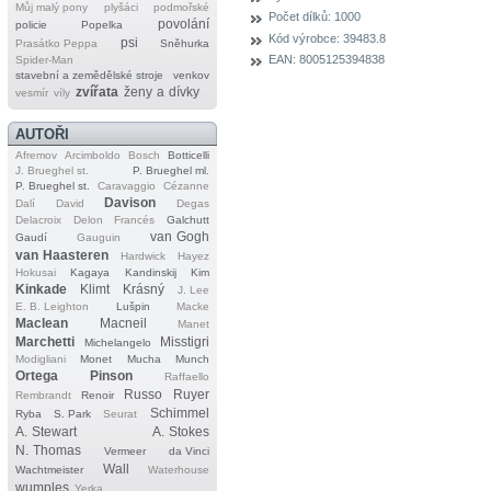
Můj malý pony
plyšáci
podmořské
Počet dílků:
1000
povolání
policie
Popelka
Kód výrobce:
39483.8
psi
Prasátko Peppa
Sněhurka
EAN:
8005125394838
Spider‐Man
stavební a zemědělské stroje
venkov
zvířata
ženy a dívky
vesmír
víly
AUTOŘI
Afremov
Arcimboldo
Bosch
Botticelli
J. Brueghel st.
P. Brueghel ml.
P. Brueghel st.
Caravaggio
Cézanne
Davison
Dalí
David
Degas
Delacroix
Delon
Francés
Galchutt
van Gogh
Gaudí
Gauguin
van Haasteren
Hardwick
Hayez
Hokusai
Kagaya
Kandinskij
Kim
Kinkade
Klimt
Krásný
J. Lee
E. B. Leighton
Lušpin
Macke
Maclean
Macneil
Manet
Marchetti
Misstigri
Michelangelo
Modigliani
Monet
Mucha
Munch
Ortega
Pinson
Raffaello
Russo
Ruyer
Rembrandt
Renoir
Schimmel
Ryba
S. Park
Seurat
A. Stewart
A. Stokes
N. Thomas
Vermeer
da Vinci
Wall
Wachtmeister
Waterhouse
wumples
Yerka