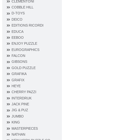
CLEMENTONI
COBBLE HILL
D‐TOYS
DEICO
EDITIONS RICORDI
EDUCA
EEBOO
ENJOY PUZZLE
EUROGRAPHICS
FALCON
GIBSONS
GOLD PUZZLE
GRAFIKA
GRAFIX
HEYE
CHERRY PAZZI
INTERDRUK
JACK PINE
JIG & PUZ
JUMBO
KING
MASTERPIECES
NATHAN