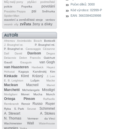
Můj malý pony
plyšáci
podmořské
Počet dílků:
3000
povolání
policie
Popelka
Kód výrobce:
02999-P
psi
Prasátko Peppa
Sněhurka
EAN:
3663384029998
Spider‐Man
stavební a zemědělské stroje
venkov
zvířata
ženy a dívky
vesmír
víly
AUTOŘI
Afremov
Arcimboldo
Bosch
Botticelli
J. Brueghel st.
P. Brueghel ml.
P. Brueghel st.
Caravaggio
Cézanne
Davison
Dalí
David
Degas
Delacroix
Delon
Francés
Galchutt
van Gogh
Gaudí
Gauguin
van Haasteren
Hardwick
Hayez
Hokusai
Kagaya
Kandinskij
Kim
Kinkade
Klimt
Krásný
J. Lee
E. B. Leighton
Lušpin
Macke
Maclean
Macneil
Manet
Marchetti
Misstigri
Michelangelo
Modigliani
Monet
Mucha
Munch
Ortega
Pinson
Raffaello
Russo
Ruyer
Rembrandt
Renoir
Schimmel
Ryba
S. Park
Seurat
A. Stewart
A. Stokes
N. Thomas
Vermeer
da Vinci
Wall
Wachtmeister
Waterhouse
wumples
Yerka