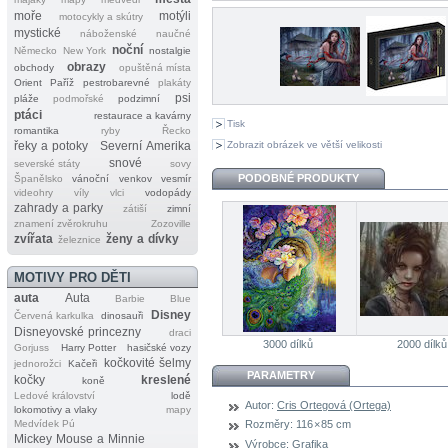
moře
motýli
motocykly a skútry
mystické
náboženské
naučné
noční
Německo
New York
nostalgie
obrazy
obchody
opuštěná místa
Orient
Paříž
pestrobarevné
plakáty
psi
pláže
podmořské
podzimní
ptáci
restaurace a kavárny
Tisk
romantika
ryby
Řecko
Zobrazit obrázek ve větší velikosti
řeky a potoky
Severní Amerika
snové
severské státy
sovy
PODOBNÉ PRODUKTY
Španělsko
vánoční
venkov
vesmír
videohry
víly
vlci
vodopády
zahrady a parky
zátiší
zimní
znamení zvěrokruhu
Zozoville
zvířata
ženy a dívky
železnice
MOTIVY PRO DĚTI
auta
Auta
Barbie
Blue
Disney
Červená karkulka
dinosauři
Disneyovské princezny
draci
3000 dílků
2000 dílků
Gorjuss
Harry Potter
hasičské vozy
kočkovité šelmy
jednorožci
Kačeři
PARAMETRY
kočky
kreslené
koně
Ledové království
lodě
Autor:
Cris Ortegová (Ortega)
lokomotivy a vlaky
mapy
Medvídek Pú
Rozměry:
116 × 85 cm
Mickey Mouse a Minnie
Výrobce:
Grafika