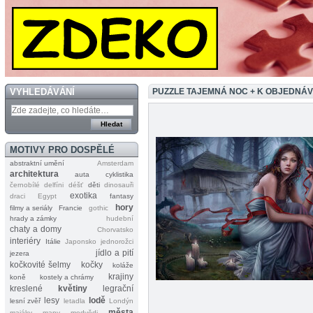
VYHLEDÁVÁNÍ
PUZZLE TAJEMNÁ NOC + K OBJEDNÁ
MOTIVY PRO DOSPĚLÉ
abstraktní umění
Amsterdam
architektura
auta
cyklistika
černobílé
delfíni
déšť
děti
dinosauři
exotika
draci
Egypt
fantasy
hory
filmy a seriály
Francie
gothic
hrady a zámky
hudební
chaty a domy
Chorvatsko
interiéry
Itálie
Japonsko
jednorožci
jídlo a pití
jezera
kočkovité šelmy
kočky
koláže
krajiny
koně
kostely a chrámy
kreslené
květiny
legrační
lesy
lodě
lesní zvěř
letadla
Londýn
města
majáky
mapy
medvědi