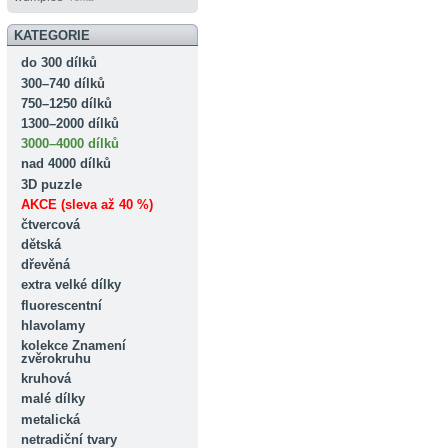
KATEGORIE
do 300 dílků
300–740 dílků
750–1250 dílků
1300–2000 dílků
3000–4000 dílků
nad 4000 dílků
3D puzzle
AKCE (sleva až 40 %)
čtvercová
dětská
dřevěná
extra velké dílky
fluorescentní
hlavolamy
kolekce Znamení
zvěrokruhu
kruhová
malé dílky
metalická
netradiční tvary