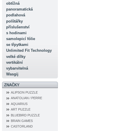
obtížná
panoramatická
podlahová
polštářky
příslušenství
s hodinami
samolepicí fólie
se třpytkami
Unlimited Fit Technology
velké dílky
vertikální
vybarvitelná
Wasgij
ZNAČKY
ALIPSON PUZZLE
ANATOLIAN / PERRE
AQUARIUS
ART PUZZLE
BLUEBIRD PUZZLE
BRAIN GAMES
CASTORLAND