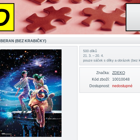
 BERAN (BEZ KRABIČKY)
500 dílků
21. 3. – 20. 4.
pouze sáček s dílky a obrázek (bez 
Značka:
ZDEKO
Kód zboží:
10010048
Dostupnost:
nedostupné