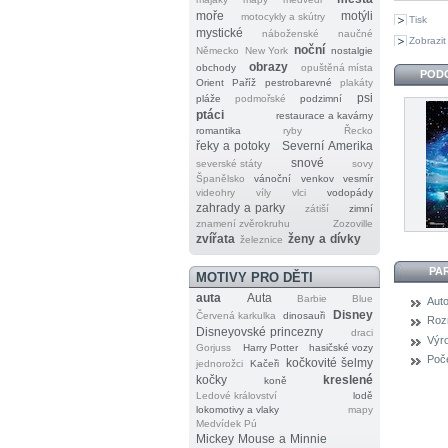
moře
motýli
motocykly a skútry
Tisk
mystické
náboženské
naučné
Zobrazit
noční
Německo
New York
nostalgie
obrazy
obchody
opuštěná místa
POD
Orient
Paříž
pestrobarevné
plakáty
psi
pláže
podmořské
podzimní
ptáci
restaurace a kavárny
romantika
ryby
Řecko
řeky a potoky
Severní Amerika
snové
severské státy
sovy
Španělsko
vánoční
venkov
vesmír
videohry
víly
vlci
vodopády
zahrady a parky
zátiší
zimní
znamení zvěrokruhu
Zozoville
zvířata
ženy a dívky
železnice
PA
MOTIVY PRO DĚTI
auta
Auta
Barbie
Blue
Auto
Disney
Červená karkulka
dinosauři
Roz
Disneyovské princezny
draci
Výr
Gorjuss
Harry Potter
hasičské vozy
Poče
kočkovité šelmy
jednorožci
Kačeři
kočky
kreslené
koně
Ledové království
lodě
lokomotivy a vlaky
mapy
Medvídek Pú
Mickey Mouse a Minnie