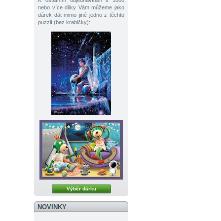
K ostatním objednávkám s 1000
nebo více dílky Vám můžeme jako
dárek dát mimo jiné jedno z těchto
puzzlí (bez krabičky):
Výběr dárku
NOVINKY