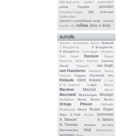
Můj malý pony
plyšáci
podmořské
povolání
policie
Popelka
psi
Prasátko Peppa
Sněhurka
Spider‐Man
stavební a zemědělské stroje
venkov
zvířata
ženy a dívky
vesmír
víly
AUTOŘI
Afremov
Arcimboldo
Bosch
Botticelli
J. Brueghel st.
P. Brueghel ml.
P. Brueghel st.
Caravaggio
Cézanne
Davison
Dalí
David
Degas
Delacroix
Delon
Francés
Galchutt
van Gogh
Gaudí
Gauguin
van Haasteren
Hardwick
Hayez
Hokusai
Kagaya
Kandinskij
Kim
Kinkade
Klimt
Krásný
J. Lee
E. B. Leighton
Lušpin
Macke
Maclean
Macneil
Manet
Marchetti
Misstigri
Michelangelo
Modigliani
Monet
Mucha
Munch
Ortega
Pinson
Raffaello
Russo
Ruyer
Rembrandt
Renoir
Schimmel
Ryba
S. Park
Seurat
A. Stewart
A. Stokes
N. Thomas
Vermeer
da Vinci
Wall
Wachtmeister
Waterhouse
wumples
Yerka