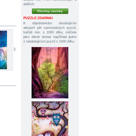
dalších.
Všechny novinky
PUZZLE ZDARMA!
K objednávkám obsahujícím
alespoň pět samostatných puzzlí,
každé min. s 1000 dílky, můžete
jako dárek dostat například jedno
z následujících puzzlí s 1000 dílky:
500 dílků
500 dílků
500 dílků