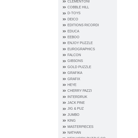
CLEMENTONI
COBBLE HILL
D‐TOYS
DEICO
EDITIONS RICORDI
EDUCA
EEBOO
ENJOY PUZZLE
EUROGRAPHICS
FALCON
GIBSONS
GOLD PUZZLE
GRAFIKA
GRAFIX
HEYE
CHERRY PAZZI
INTERDRUK
JACK PINE
JIG & PUZ
JUMBO
KING
MASTERPIECES
NATHAN