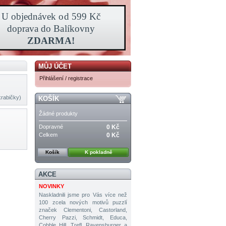
MŮJ ÚČET
Přihlášení / registrace
krabičky)
KOŠÍK
Žádné produkty
Dopravné
0 Kč
Celkem
0 Kč
Košík
K pokladně
AKCE
NOVINKY
Naskladnili jsme pro Vás více než
100 zcela nových motivů puzzlí
značek Clementoni, Castorland,
Cherry Pazzi, Schmidt, Educa,
Cobble Hill, Trefl, Ravensburger a