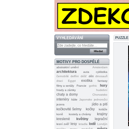
VYHLEDÁVÁNÍ
PUZZLE
MOTIVY PRO DOSPĚLÉ
abstraktní umění
Amsterdam
architektura
auta
cyklistika
černobílé
delfíni
déšť
děti
dinosauři
exotika
draci
Egypt
fantasy
hory
filmy a seriály
Francie
gothic
hrady a zámky
hudební
chaty a domy
Chorvatsko
interiéry
Itálie
Japonsko
jednorožci
jídlo a pití
jezera
kočkovité šelmy
kočky
koláže
krajiny
koně
kostely a chrámy
kreslené
květiny
legrační
lesy
lodě
lesní zvěř
letadla
Londýn
města
majáky
mapy
medvědi