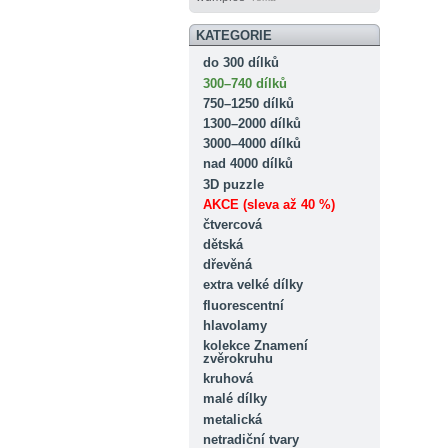
KATEGORIE
do 300 dílků
300–740 dílků
750–1250 dílků
1300–2000 dílků
3000–4000 dílků
nad 4000 dílků
3D puzzle
AKCE (sleva až 40 %)
čtvercová
dětská
dřevěná
extra velké dílky
fluorescentní
hlavolamy
kolekce Znamení
zvěrokruhu
kruhová
malé dílky
metalická
netradiční tvary