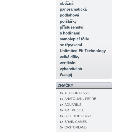
obtížná
panoramatická
podlahová
polštářky
příslušenství
s hodinami
samolepicí fólie
se třpytkami
Unlimited Fit Technology
velké dílky
vertikální
vybarvitelná
Wasgij
ZNAČKY
ALIPSON PUZZLE
ANATOLIAN / PERRE
AQUARIUS
ART PUZZLE
BLUEBIRD PUZZLE
BRAIN GAMES
CASTORLAND