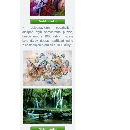
Výběr dárku
K objednávkám obsahujícím
alespoň čtyři samostatná puzzle,
každé min. s 1000 dílky, můžete
jako dárek dostat například jedno
z následujících puzzlí s 1000 dílky:
Výběr dárku