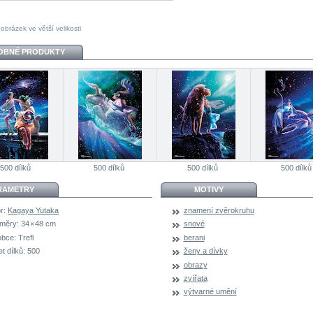
 obrázek ve větší velikosti
OBNÉ PRODUKTY
500 dílků
500 dílků
500 dílků
500 dílků
RAMETRY
MOTIVY
r:
Kagaya Yutaka
znamení zvěrokruhu
měry:
34 × 48 cm
snové
obce:
Trefl
berani
t dílků:
500
ženy a dívky
obrazy
zvířata
výtvarné umění