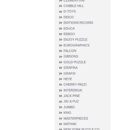
CLEMENTONI
COBBLE HILL
D‐TOYS
DEICO
EDITIONS RICORDI
EDUCA
EEBOO
ENJOY PUZZLE
EUROGRAPHICS
FALCON
GIBSONS
GOLD PUZZLE
GRAFIKA
GRAFIX
HEYE
CHERRY PAZZI
INTERDRUK
JACK PINE
JIG & PUZ
JUMBO
KING
MASTERPIECES
NATHAN
NEW YORK PUZZLE CO.