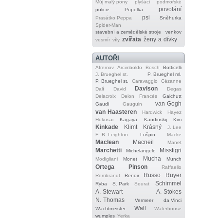
Můj malý pony
plyšáci
podmořské
povolání
policie
Popelka
psi
Prasátko Peppa
Sněhurka
Spider‐Man
stavební a zemědělské stroje
venkov
zvířata
ženy a dívky
vesmír
víly
AUTOŘI
Afremov
Arcimboldo
Bosch
Botticelli
J. Brueghel st.
P. Brueghel ml.
P. Brueghel st.
Caravaggio
Cézanne
Davison
Dalí
David
Degas
Delacroix
Delon
Francés
Galchutt
van Gogh
Gaudí
Gauguin
van Haasteren
Hardwick
Hayez
Hokusai
Kagaya
Kandinskij
Kim
Kinkade
Klimt
Krásný
J. Lee
E. B. Leighton
Lušpin
Macke
Maclean
Macneil
Manet
Marchetti
Misstigri
Michelangelo
Mucha
Modigliani
Monet
Munch
Ortega
Pinson
Raffaello
Russo
Ruyer
Rembrandt
Renoir
Schimmel
Ryba
S. Park
Seurat
A. Stewart
A. Stokes
N. Thomas
Vermeer
da Vinci
Wall
Wachtmeister
Waterhouse
wumples
Yerka