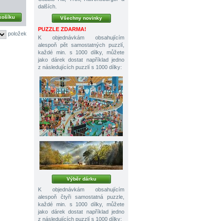
dalších.
košíku
Všechny novinky
PUZZLE ZDARMA!
položek
K objednávkám obsahujícím
alespoň pět samostatných puzzlí,
každé min. s 1000 dílky, můžete
jako dárek dostat například jedno
z následujících puzzlí s 1000 dílky:
Výběr dárku
K objednávkám obsahujícím
alespoň čtyři samostatná puzzle,
každé min. s 1000 dílky, můžete
jako dárek dostat například jedno
z následujících puzzlí s 1000 dílky: