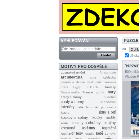
VYHLEDÁVÁNÍ
PUZZLE
od
dětsk
Yellows
MOTIVY PRO DOSPĚLÉ
500 dílků
abstraktní umění
Amsterdam
Alipson 
architektura
auta
cyklistika
černobílé
delfíni
déšť
děti
dinosauři
exotika
draci
Egypt
fantasy
hory
filmy a seriály
Francie
gothic
hrady a zámky
hudební
chaty a domy
Chorvatsko
interiéry
Itálie
Japonsko
jednorožci
jídlo a pití
jezera
kočkovité šelmy
kočky
koláže
kostely a chrámy
krajiny
koně
kreslené
květiny
legrační
lesy
lodě
lesní zvěř
letadla
Londýn
města
majáky
mapy
medvědi