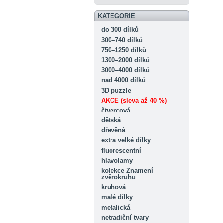
KATEGORIE
do 300 dílků
300–740 dílků
750–1250 dílků
1300–2000 dílků
3000–4000 dílků
nad 4000 dílků
3D puzzle
AKCE (sleva až 40 %)
čtvercová
dětská
dřevěná
extra velké dílky
fluorescentní
hlavolamy
kolekce Znamení
zvěrokruhu
kruhová
malé dílky
metalická
netradiční tvary