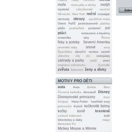
moře
motýli
motocykly a skútry
mystické
náboženské
naučné
Zobra
noční
Německo
New York
nostalgie
obrazy
obchody
opuštěná místa
Orient
Paříž
pestrobarevné
plakáty
psi
pláže
podmořské
podzimní
ptáci
restaurace a kavárny
romantika
ryby
Řecko
řeky a potoky
Severní Amerika
snové
severské státy
sovy
Španělsko
vánoční
venkov
vesmír
videohry
víly
vlci
vodopády
zahrady a parky
zátiší
zimní
znamení zvěrokruhu
Zozoville
zvířata
ženy a dívky
železnice
MOTIVY PRO DĚTI
auta
Auta
Barbie
Blue
Disney
Červená karkulka
dinosauři
Disneyovské princezny
draci
Gorjuss
Harry Potter
hasičské vozy
kočkovité šelmy
jednorožci
Kačeři
kočky
koně
kreslené
Ledové království
lodě
lokomotivy a vlaky
mapy
Medvídek Pú
Mickey Mouse a Minnie