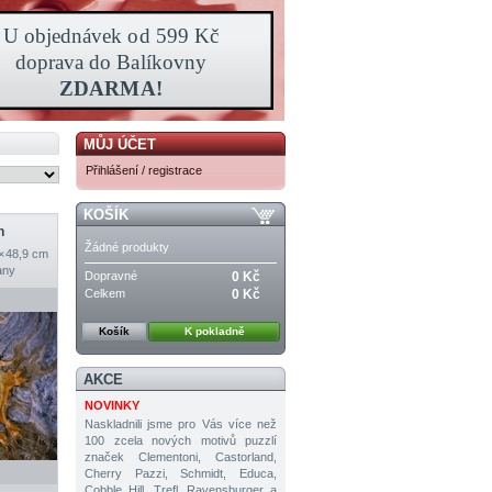
MŮJ ÚČET
Přihlášení / registrace
KOŠÍK
n
Žádné produkty
 × 48,9 cm
any
Dopravné
0 Kč
Celkem
0 Kč
Košík
K pokladně
AKCE
NOVINKY
Naskladnili jsme pro Vás více než
100 zcela nových motivů puzzlí
značek Clementoni, Castorland,
Cherry Pazzi, Schmidt, Educa,
Cobble Hill, Trefl, Ravensburger a