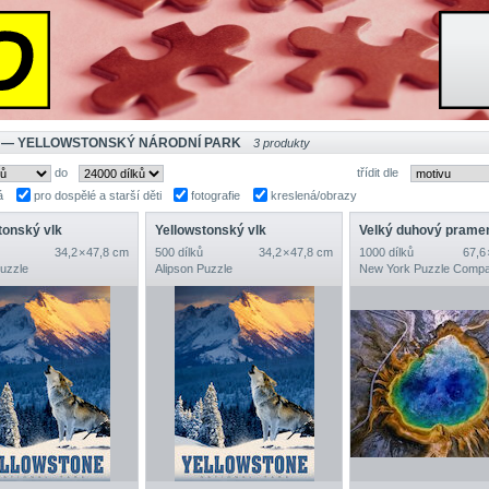
 — YELLOWSTONSKÝ NÁRODNÍ PARK
3 produkty
do
třídit dle
á
pro dospělé a starší děti
fotografie
kreslená/obrazy
tonský vlk
Yellowstonský vlk
Velký duhový prame
34,2 × 47,8 cm
500 dílků
34,2 × 47,8 cm
1000 dílků
67,6
Puzzle
Alipson Puzzle
New York Puzzle Comp