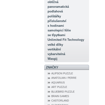
obtížná
panoramatická
podlahová
polštářky
příslušenství
s hodinami
samolepicí fólie
se třpytkami
Unlimited Fit Technology
velké dílky
vertikální
vybarvitelná
Wasgij
ZNAČKY
ALIPSON PUZZLE
ANATOLIAN / PERRE
AQUARIUS
ART PUZZLE
BLUEBIRD PUZZLE
BRAIN GAMES
CASTORLAND