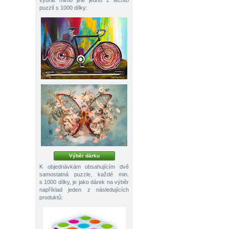
vybrat mimo jiné jedno z těchto
puzzlí s 1000 dílky:
Výběr dárku
K objednávkám obsahujícím dvě
samostatná puzzle, každé min.
s 1000 dílky, je jako dárek na výběr
například jeden z následujících
produktů: