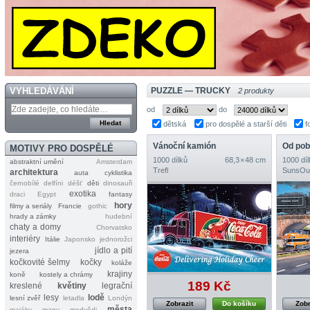
VYHLEDÁVÁNÍ
PUZZLE — TRUCKY
2 produkty
od
do
dětská
pro dospělé a starší děti
f
Vánoční kamión
Od pob
MOTIVY PRO DOSPĚLÉ
1000 dílků
68,3 × 48 cm
1000 díl
abstraktní umění
Amsterdam
Trefl
SunsOu
architektura
auta
cyklistika
černobílé
delfíni
déšť
děti
dinosauři
exotika
draci
Egypt
fantasy
hory
filmy a seriály
Francie
gothic
hrady a zámky
hudební
chaty a domy
Chorvatsko
interiéry
Itálie
Japonsko
jednorožci
jídlo a pití
jezera
kočkovité šelmy
kočky
koláže
krajiny
koně
kostely a chrámy
189 Kč
kreslené
květiny
legrační
lesy
lodě
lesní zvěř
letadla
Londýn
Zobrazit
Do košíku
Zobr
města
majáky
mapy
medvědi