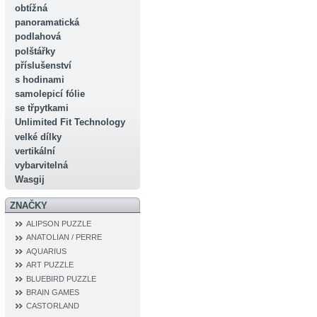
obtížná
panoramatická
podlahová
polštářky
příslušenství
s hodinami
samolepicí fólie
se třpytkami
Unlimited Fit Technology
velké dílky
vertikální
vybarvitelná
Wasgij
ZNAČKY
ALIPSON PUZZLE
ANATOLIAN / PERRE
AQUARIUS
ART PUZZLE
BLUEBIRD PUZZLE
BRAIN GAMES
CASTORLAND