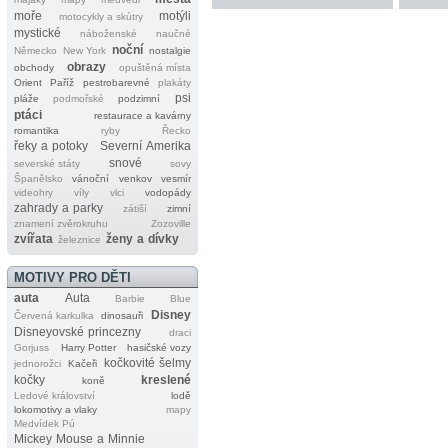
moře
motýli
motocykly a skútry
mystické
náboženské
naučné
noční
Německo
New York
nostalgie
obrazy
obchody
opuštěná místa
Orient
Paříž
pestrobarevné
plakáty
psi
pláže
podmořské
podzimní
ptáci
restaurace a kavárny
romantika
ryby
Řecko
řeky a potoky
Severní Amerika
snové
severské státy
sovy
Španělsko
vánoční
venkov
vesmír
videohry
víly
vlci
vodopády
zahrady a parky
zátiší
zimní
znamení zvěrokruhu
Zozoville
zvířata
ženy a dívky
železnice
MOTIVY PRO DĚTI
auta
Auta
Barbie
Blue
Disney
Červená karkulka
dinosauři
Disneyovské princezny
draci
Gorjuss
Harry Potter
hasičské vozy
kočkovité šelmy
jednorožci
Kačeři
kočky
kreslené
koně
Ledové království
lodě
lokomotivy a vlaky
mapy
Medvídek Pú
Mickey Mouse a Minnie