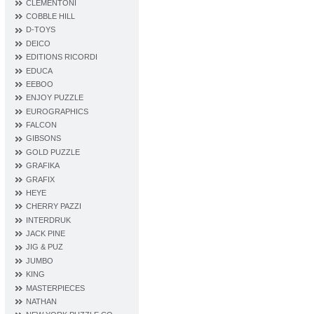
CLEMENTONI
COBBLE HILL
D‐TOYS
DEICO
EDITIONS RICORDI
EDUCA
EEBOO
ENJOY PUZZLE
EUROGRAPHICS
FALCON
GIBSONS
GOLD PUZZLE
GRAFIKA
GRAFIX
HEYE
CHERRY PAZZI
INTERDRUK
JACK PINE
JIG & PUZ
JUMBO
KING
MASTERPIECES
NATHAN