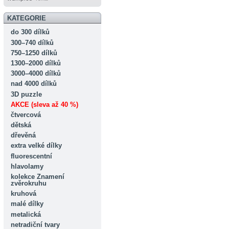
KATEGORIE
do 300 dílků
300–740 dílků
750–1250 dílků
1300–2000 dílků
3000–4000 dílků
nad 4000 dílků
3D puzzle
AKCE (sleva až 40 %)
čtvercová
dětská
dřevěná
extra velké dílky
fluorescentní
hlavolamy
kolekce Znamení
zvěrokruhu
kruhová
malé dílky
metalická
netradiční tvary