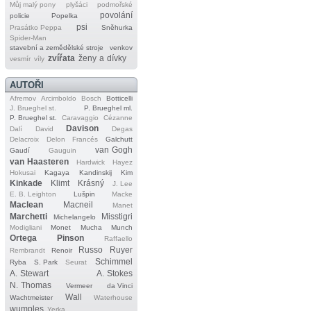
Můj malý pony
plyšáci
podmořské
povolání
policie
Popelka
psi
Prasátko Peppa
Sněhurka
Spider‐Man
stavební a zemědělské stroje
venkov
zvířata
ženy a dívky
vesmír
víly
AUTOŘI
Afremov
Arcimboldo
Bosch
Botticelli
J. Brueghel st.
P. Brueghel ml.
P. Brueghel st.
Caravaggio
Cézanne
Davison
Dalí
David
Degas
Delacroix
Delon
Francés
Galchutt
van Gogh
Gaudí
Gauguin
van Haasteren
Hardwick
Hayez
Hokusai
Kagaya
Kandinskij
Kim
Kinkade
Klimt
Krásný
J. Lee
E. B. Leighton
Lušpin
Macke
Maclean
Macneil
Manet
Marchetti
Misstigri
Michelangelo
Modigliani
Monet
Mucha
Munch
Ortega
Pinson
Raffaello
Russo
Ruyer
Rembrandt
Renoir
Schimmel
Ryba
S. Park
Seurat
A. Stewart
A. Stokes
N. Thomas
Vermeer
da Vinci
Wall
Wachtmeister
Waterhouse
wumples
Yerka