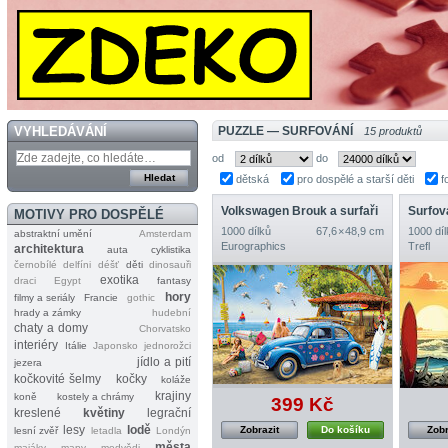
VYHLEDÁVÁNÍ
PUZZLE — SURFOVÁNÍ
15 produktů
od
do
dětská
pro dospělé a starší děti
f
Volkswagen Brouk a surfaři
Surfov
MOTIVY PRO DOSPĚLÉ
1000 dílků
67,6 × 48,9 cm
1000 díl
abstraktní umění
Amsterdam
Eurographics
Trefl
architektura
auta
cyklistika
černobílé
delfíni
déšť
děti
dinosauři
exotika
draci
Egypt
fantasy
hory
filmy a seriály
Francie
gothic
hrady a zámky
hudební
chaty a domy
Chorvatsko
interiéry
Itálie
Japonsko
jednorožci
jídlo a pití
jezera
kočkovité šelmy
kočky
koláže
krajiny
koně
kostely a chrámy
399 Kč
kreslené
květiny
legrační
lesy
lodě
Zobrazit
Do košíku
Zobr
lesní zvěř
letadla
Londýn
města
majáky
mapy
medvědi