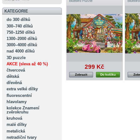
Bluebird Puzzle
Bluebird
KATEGORIE
do 300 dílků
300–740 dílků
750–1250 dílků
1300–2000 dílků
3000–4000 dílků
nad 4000 dílků
3D puzzle
AKCE (sleva až 40 %)
299 Kč
čtvercová
Zobrazit
Do košíku
Zobr
dětská
dřevěná
extra velké dílky
fluorescentní
hlavolamy
kolekce Znamení
zvěrokruhu
kruhová
malé dílky
metalická
netradiční tvary