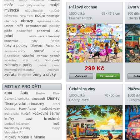
moře
motýli
motocykly a skútry
Plážový obchod
Život 
mystické
náboženské
naučné
1000 dílků
69 × 47,8 cm
500 dílk
noční
Německo
New York
nostalgie
Bluebird Puzzle
Cherry 
obrazy
obchody
opuštěná místa
Orient
Paříž
pestrobarevné
plakáty
psi
pláže
podmořské
podzimní
ptáci
restaurace a kavárny
romantika
ryby
Řecko
řeky a potoky
Severní Amerika
snové
severské státy
sovy
Španělsko
vánoční
venkov
vesmír
videohry
víly
vlci
vodopády
zahrady a parky
zátiší
zimní
299 Kč
znamení zvěrokruhu
Zozoville
zvířata
ženy a dívky
železnice
Zobrazit
Do košíku
Zobr
MOTIVY PRO DĚTI
Čekání na vlny
Plážov
auta
Auta
Barbie
Blue
1000 dílků
70 × 50 cm
1000 díl
Disney
Červená karkulka
dinosauři
Cherry Pazzi
Eurogra
Disneyovské princezny
draci
Gorjuss
Harry Potter
hasičské vozy
kočkovité šelmy
jednorožci
Kačeři
kočky
kreslené
koně
Ledové království
lodě
lokomotivy a vlaky
mapy
Medvídek Pú
Mickey Mouse a Minnie