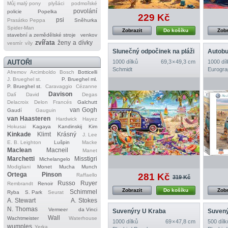
Můj malý pony
plyšáci
podmořské
povolání
policie
Popelka
229 Kč
psi
Prasátko Peppa
Sněhurka
Spider‐Man
Zobrazit
Do košíku
Zobr
stavební a zemědělské stroje
venkov
zvířata
ženy a dívky
vesmír
víly
Slunečný odpočinek na pláži
Autobu
AUTOŘI
1000 dílků
69,3 × 49,3 cm
1000 díl
Schmidt
Eurogra
Afremov
Arcimboldo
Bosch
Botticelli
J. Brueghel st.
P. Brueghel ml.
P. Brueghel st.
Caravaggio
Cézanne
Davison
Dalí
David
Degas
Delacroix
Delon
Francés
Galchutt
van Gogh
Gaudí
Gauguin
van Haasteren
Hardwick
Hayez
Hokusai
Kagaya
Kandinskij
Kim
Kinkade
Klimt
Krásný
J. Lee
E. B. Leighton
Lušpin
Macke
Maclean
Macneil
Manet
Marchetti
Misstigri
Michelangelo
Modigliani
Monet
Mucha
Munch
Ortega
Pinson
281 Kč
Raffaello
319 Kč
Russo
Ruyer
Rembrandt
Renoir
Zobrazit
Do košíku
Zobr
Schimmel
Ryba
S. Park
Seurat
A. Stewart
A. Stokes
N. Thomas
Vermeer
da Vinci
Suvenýry U Kraba
Suvený
Wall
Wachtmeister
Waterhouse
1000 dílků
69 × 47,8 cm
500 dílk
wumples
Yerka