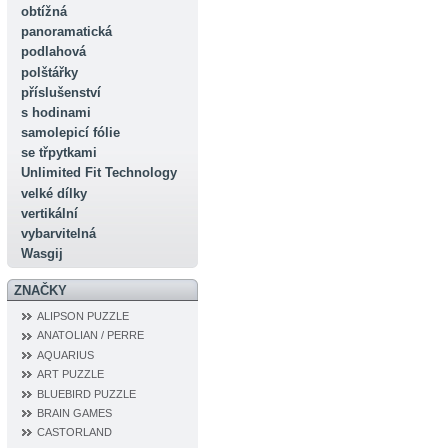
obtížná
panoramatická
podlahová
polštářky
příslušenství
s hodinami
samolepicí fólie
se třpytkami
Unlimited Fit Technology
velké dílky
vertikální
vybarvitelná
Wasgij
ZNAČKY
ALIPSON PUZZLE
ANATOLIAN / PERRE
AQUARIUS
ART PUZZLE
BLUEBIRD PUZZLE
BRAIN GAMES
CASTORLAND