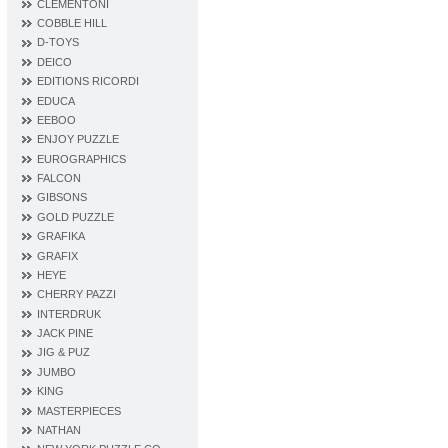
CLEMENTONI
COBBLE HILL
D‐TOYS
DEICO
EDITIONS RICORDI
EDUCA
EEBOO
ENJOY PUZZLE
EUROGRAPHICS
FALCON
GIBSONS
GOLD PUZZLE
GRAFIKA
GRAFIX
HEYE
CHERRY PAZZI
INTERDRUK
JACK PINE
JIG & PUZ
JUMBO
KING
MASTERPIECES
NATHAN