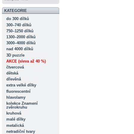
KATEGORIE
do 300 dílků
300–740 dílků
750–1250 dílků
1300–2000 dílků
3000–4000 dílků
nad 4000 dílků
3D puzzle
AKCE (sleva až 40 %)
čtvercová
dětská
dřevěná
extra velké dílky
fluorescentní
hlavolamy
kolekce Znamení
zvěrokruhu
kruhová
malé dílky
metalická
netradiční tvary