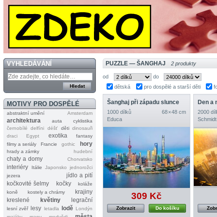
VYHLEDÁVÁNÍ
PUZZLE — ŠANGHAJ
2 produkty
od
do
dětská
pro dospělé a starší děti
f
Šanghaj při západu slunce
Den a 
MOTIVY PRO DOSPĚLÉ
1000 dílků
68 × 48 cm
2000 díl
abstraktní umění
Amsterdam
Educa
Schmidt
architektura
auta
cyklistika
černobílé
delfíni
déšť
děti
dinosauři
exotika
draci
Egypt
fantasy
hory
filmy a seriály
Francie
gothic
hrady a zámky
hudební
chaty a domy
Chorvatsko
interiéry
Itálie
Japonsko
jednorožci
jídlo a pití
jezera
kočkovité šelmy
kočky
koláže
krajiny
koně
kostely a chrámy
309 Kč
kreslené
květiny
legrační
lesy
lodě
Zobrazit
Do košíku
Zobr
lesní zvěř
letadla
Londýn
města
majáky
mapy
medvědi