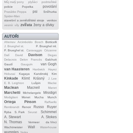
Můj malý pony
plyšáci
podmořské
povolání
policie
Popelka
psi
Prasátko Peppa
Sněhurka
Spider‐Man
stavební a zemědělské stroje
venkov
zvířata
ženy a dívky
vesmír
víly
AUTOŘI
Afremov
Arcimboldo
Bosch
Botticelli
J. Brueghel st.
P. Brueghel ml.
P. Brueghel st.
Caravaggio
Cézanne
Davison
Dalí
David
Degas
Delacroix
Delon
Francés
Galchutt
van Gogh
Gaudí
Gauguin
van Haasteren
Hardwick
Hayez
Hokusai
Kagaya
Kandinskij
Kim
Kinkade
Klimt
Krásný
J. Lee
E. B. Leighton
Lušpin
Macke
Maclean
Macneil
Manet
Marchetti
Misstigri
Michelangelo
Modigliani
Monet
Mucha
Munch
Ortega
Pinson
Raffaello
Russo
Ruyer
Rembrandt
Renoir
Schimmel
Ryba
S. Park
Seurat
A. Stewart
A. Stokes
N. Thomas
Vermeer
da Vinci
Wall
Wachtmeister
Waterhouse
wumples
Yerka