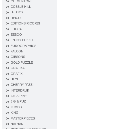
CLEMENTONI
COBBLE HILL
D‐TOYS
DEICO
EDITIONS RICORDI
EDUCA
EEBOO
ENJOY PUZZLE
EUROGRAPHICS
FALCON
GIBSONS
GOLD PUZZLE
GRAFIKA
GRAFIX
HEYE
CHERRY PAZZI
INTERDRUK
JACK PINE
JIG & PUZ
JUMBO
KING
MASTERPIECES
NATHAN