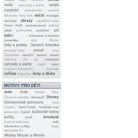
moře
motýli
motocykly a skútry
mystické
náboženské
naučné
noční
Německo
New York
nostalgie
obrazy
obchody
opuštěná místa
Orient
Paříž
pestrobarevné
plakáty
psi
pláže
podmořské
podzimní
ptáci
restaurace a kavárny
romantika
ryby
Řecko
řeky a potoky
Severní Amerika
snové
severské státy
sovy
Španělsko
vánoční
venkov
vesmír
videohry
víly
vlci
vodopády
zahrady a parky
zátiší
zimní
znamení zvěrokruhu
Zozoville
zvířata
ženy a dívky
železnice
MOTIVY PRO DĚTI
auta
Auta
Barbie
Blue
Disney
Červená karkulka
dinosauři
Disneyovské princezny
draci
Gorjuss
Harry Potter
hasičské vozy
kočkovité šelmy
jednorožci
Kačeři
kočky
kreslené
koně
Ledové království
lodě
lokomotivy a vlaky
mapy
Medvídek Pú
Mickey Mouse a Minnie