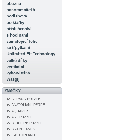
obtížná
panoramatická
podlahová
polštářky
příslušenství
s hodinami
samolepicí fólie
se třpytkami
Unlimited Fit Technology
velké dílky
vertikální
vybarvitelná
Wasgij
ZNAČKY
ALIPSON PUZZLE
ANATOLIAN / PERRE
AQUARIUS
ART PUZZLE
BLUEBIRD PUZZLE
BRAIN GAMES
CASTORLAND