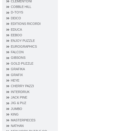
CLEMENTONI
COBBLE HILL
D‐TOYS
DEICO
EDITIONS RICORDI
EDUCA
EEBOO
ENJOY PUZZLE
EUROGRAPHICS
FALCON
GIBSONS
GOLD PUZZLE
GRAFIKA
GRAFIX
HEYE
CHERRY PAZZI
INTERDRUK
JACK PINE
JIG & PUZ
JUMBO
KING
MASTERPIECES
NATHAN