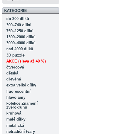
KATEGORIE
do 300 dílků
300–740 dílků
750–1250 dílků
1300–2000 dílků
3000–4000 dílků
nad 4000 dílků
3D puzzle
AKCE (sleva až 40 %)
čtvercová
dětská
dřevěná
extra velké dílky
fluorescentní
hlavolamy
kolekce Znamení
zvěrokruhu
kruhová
malé dílky
metalická
netradiční tvary