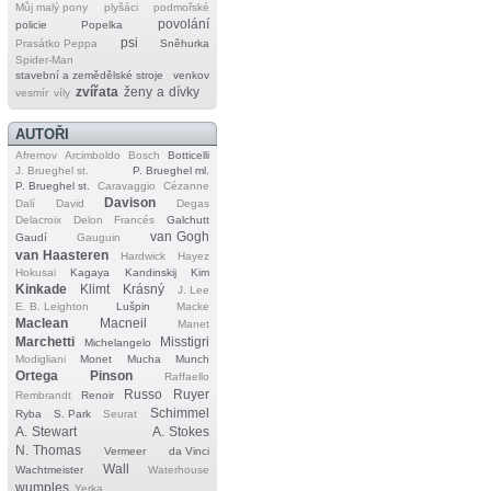
Můj malý pony
plyšáci
podmořské
povolání
policie
Popelka
psi
Prasátko Peppa
Sněhurka
Spider‐Man
stavební a zemědělské stroje
venkov
zvířata
ženy a dívky
vesmír
víly
AUTOŘI
Afremov
Arcimboldo
Bosch
Botticelli
J. Brueghel st.
P. Brueghel ml.
P. Brueghel st.
Caravaggio
Cézanne
Davison
Dalí
David
Degas
Delacroix
Delon
Francés
Galchutt
van Gogh
Gaudí
Gauguin
van Haasteren
Hardwick
Hayez
Hokusai
Kagaya
Kandinskij
Kim
Kinkade
Klimt
Krásný
J. Lee
E. B. Leighton
Lušpin
Macke
Maclean
Macneil
Manet
Marchetti
Misstigri
Michelangelo
Modigliani
Monet
Mucha
Munch
Ortega
Pinson
Raffaello
Russo
Ruyer
Rembrandt
Renoir
Schimmel
Ryba
S. Park
Seurat
A. Stewart
A. Stokes
N. Thomas
Vermeer
da Vinci
Wall
Wachtmeister
Waterhouse
wumples
Yerka