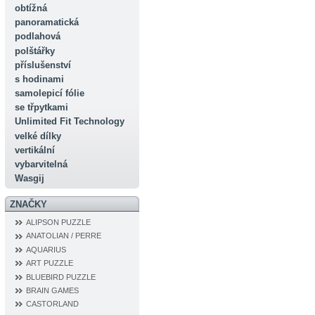
obtížná
panoramatická
podlahová
polštářky
příslušenství
s hodinami
samolepicí fólie
se třpytkami
Unlimited Fit Technology
velké dílky
vertikální
vybarvitelná
Wasgij
ZNAČKY
ALIPSON PUZZLE
ANATOLIAN / PERRE
AQUARIUS
ART PUZZLE
BLUEBIRD PUZZLE
BRAIN GAMES
CASTORLAND