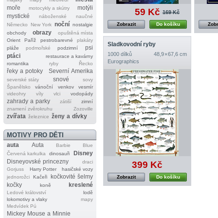
moře
motýli
motocykly a skútry
59 Kč
169 Kč
mystické
náboženské
naučné
noční
Zobrazit
Do košíku
Zobr
Německo
New York
nostalgie
obrazy
obchody
opuštěná místa
Orient
Paříž
pestrobarevné
plakáty
Sladkovodní ryby
psi
pláže
podmořské
podzimní
1000 dílků
48,9 × 67,6 cm
ptáci
restaurace a kavárny
Eurographics
romantika
ryby
Řecko
řeky a potoky
Severní Amerika
snové
severské státy
sovy
Španělsko
vánoční
venkov
vesmír
videohry
víly
vlci
vodopády
zahrady a parky
zátiší
zimní
znamení zvěrokruhu
Zozoville
zvířata
ženy a dívky
železnice
MOTIVY PRO DĚTI
auta
Auta
Barbie
Blue
Disney
Červená karkulka
dinosauři
Disneyovské princezny
draci
399 Kč
Gorjuss
Harry Potter
hasičské vozy
kočkovité šelmy
jednorožci
Kačeři
Zobrazit
Do košíku
kočky
kreslené
koně
Ledové království
lodě
lokomotivy a vlaky
mapy
Medvídek Pú
Mickey Mouse a Minnie