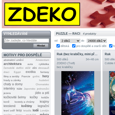
VYHLEDÁVÁNÍ
PUZZLE — RACI
4 produkty
od
do
dětská
pro dospělé a starší děti
f
Rak (bez krabičky, mini předloha)
Rak
MOTIVY PRO DOSPĚLÉ
500 dílků
34 × 48 cm
500 dílk
abstraktní umění
Amsterdam
ZDEKO (Trefl)
Cobble H
architektura
auta
cyklistika
bez krabičky
černobílé
delfíni
déšť
děti
dinosauři
exotika
draci
Egypt
fantasy
hory
filmy a seriály
Francie
gothic
hrady a zámky
hudební
chaty a domy
Chorvatsko
interiéry
Itálie
Japonsko
jednorožci
jídlo a pití
jezera
kočkovité šelmy
kočky
koláže
krajiny
koně
kostely a chrámy
kreslené
květiny
legrační
lesy
lodě
lesní zvěř
letadla
Londýn
města
majáky
mapy
medvědi